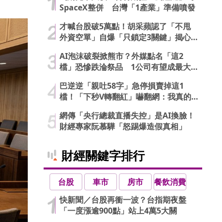
SpaceX整併 台灣「1產業」準備噴發
才喊台股破5萬點！胡采蘋認了「不甩
外資空單」自爆「只鎖定3關鍵」揭心
法
AI泡沫破裂掀熊市？外媒點名「這2
檔」恐慘跌淪祭品 1公司有望成最大
贏家
巴逆逆「親吐58字」急停損賣掉這1
檔！「下秒V轉翻紅」嚇翻網：我真的
信了
網傳「央行總裁直播失控」是AI換臉！
財經專家阮慕驊「怒踢爆造假真相」
財經關鍵字排行
台股
車市
房市
餐飲消費
快新聞／台股再衝一波？台指期夜盤
「一度漲逾900點」站上4萬5大關