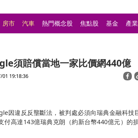
房市
汽車
熱門概念股
焦點股
基金
產業
gle須賠償當地一家比價網440億
1 19:18:36
台彩新刮刮樂祭高額頭獎
gle因違反反壟斷法，被判處必須向瑞典金融科技
萬本吸經銷商搶購
ner，支付高達143億瑞典克朗（約新台幣440億元）的