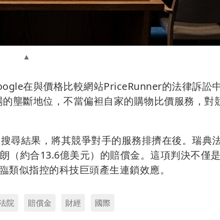
le在與價格比較網站PriceRunner的法律訴訟
市場的壟斷地位，不當偏袒自家的購物比價服務，對
gle操縱搜尋結果，將其競爭對手的服務排擠在後。瑞典
典克朗（約合13.6億美元）的賠償金。這項判決不僅
臨類似指控的科技巨頭產生連鎖效應。
法院
賠償金
財經
國際