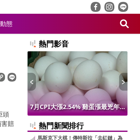
動態
熱門影音
 限量14
7月CPI大漲2.54% 雞蛋漲最兇年
台
巨頭
增9.56% 進出口物價創50年最大漲
第9
損害賠
熱門新聞排行
幅
馬斯克下大棋！傳特斯拉「去紅鏈」為