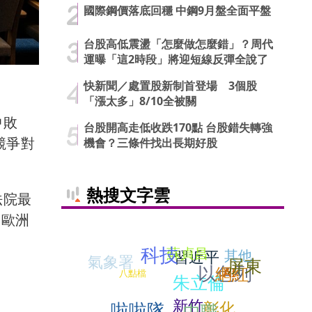
國際鋼價落底回穩 中鋼9月盤全面平盤
台股高低震盪「怎麼做怎麼錯」？周代
運曝「這2時段」將迎短線反彈全說了
快新聞／處置股新制首登場 3個股
「漲太多」8/10全被關
中敗
台股開高走低收跌170點 台股錯失轉強
競爭對
機會？三條件找出長期好股
熱搜文字雲
法院最
是歐洲
科技
蘇貞昌
習近平
其他
氣象署
屏東
以色列
網紅
AI
八點檔
朱立倫
新竹
啦啦隊
彰化
中職