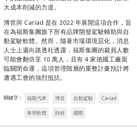
大成本削減的力道。
博世與 Cariad 是在 2022 年展開這項合作，旨
在為福斯集團旗下所有品牌開發駕駛輔助與自
動駕駛軟體。然而，隨著市場環境惡化，消息
人士上週向路透社透露，福斯集團的裁員人數
可能會翻倍至 10 萬人，且有 4 家德國工廠面
臨關閉命運，這項管理階層的重整計畫預計將
遭遇工會的強烈抵抗。
關鍵字：
福斯汽車
博世
自動駕駛
Cariad
車用軟體
財經
國際