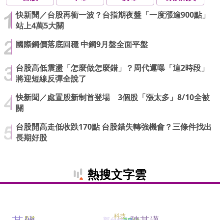
快新聞／台股再衝一波？台指期夜盤「一度漲逾900點」
站上4萬5大關
國際鋼價落底回穩 中鋼9月盤全面平盤
台股高低震盪「怎麼做怎麼錯」？周代運曝「這2時段」
將迎短線反彈全說了
快新聞／處置股新制首登場 3個股「漲太多」8/10全被
關
台股開高走低收跌170點 台股錯失轉強機會？三條件找出
長期好股
熱搜文字雲
科技
郭台銘
足球
屏東