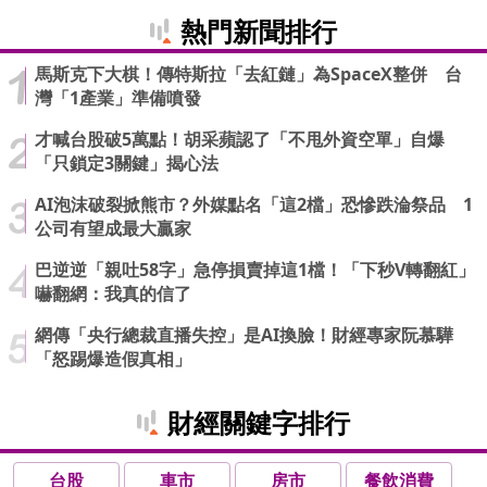
熱門新聞排行
馬斯克下大棋！傳特斯拉「去紅鏈」為SpaceX整併 台
灣「1產業」準備噴發
才喊台股破5萬點！胡采蘋認了「不甩外資空單」自爆
「只鎖定3關鍵」揭心法
AI泡沫破裂掀熊市？外媒點名「這2檔」恐慘跌淪祭品 1
公司有望成最大贏家
巴逆逆「親吐58字」急停損賣掉這1檔！「下秒V轉翻紅」
嚇翻網：我真的信了
網傳「央行總裁直播失控」是AI換臉！財經專家阮慕驊
「怒踢爆造假真相」
財經關鍵字排行
台股
車市
房市
餐飲消費