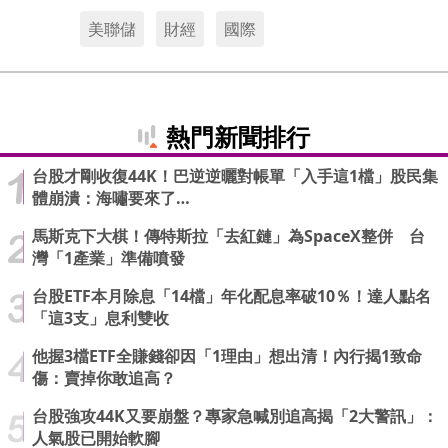
美聯儲
財經
國際
熱門新聞排行
台股才剛收復44K！巴逆逆曬對帳單「入手這1檔」股民集
體崩潰：海嘯要來了…
馬斯克下大棋！傳特斯拉「去紅鏈」為SpaceX整併 台
灣「1產業」準備噴發
台股ETF本月除息「14檔」年化配息率破10％！達人點名
「這3支」息利雙收
他握3檔ETF全賺錢卻因「1理由」想出清！內行揭1致命
傷：賣掉你敢追高？
台股強攻44K又要崩盤？專家急喊別追高揭「2大警訊」：
人氣股已開始軟腳