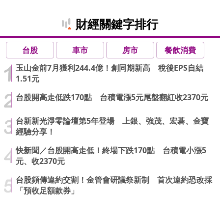
財經關鍵字排行
台股
車市
房市
餐飲消費
玉山金前7月獲利244.4億！創同期新高 稅後EPS自結
1.51元
台股開高走低跌170點 台積電漲5元尾盤翻紅收2370元
台新新光淨零論壇第5年登場 上銀、強茂、宏碁、金寶
經驗分享！
快新聞／台股開高走低！終場下跌170點 台積電小漲5
元、收2370元
台股頻傳違約交割！金管會研議祭新制 首次違約恐改採
「預收足額款券」