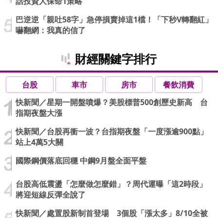
話投資人保命1策略
巴逆逆「親吐58字」急停損賣掉這1檔！「下秒V轉翻紅」
嚇翻網：我真的信了
財經關鍵字排行
台股
車市
房市
餐飲消費
快新聞／星期一開盤噴爆？美股標普500創歷史新高 台
指期夜盤大漲
快新聞／台股再衝一波？台指期夜盤「一度漲逾900點」
站上4萬5大關
國際鋼價落底回穩 中鋼9月盤全面平盤
台股高低震盪「怎麼做怎麼錯」？周代運曝「這2時段」
將迎短線反彈全說了
快新聞／處置股新制首登場 3個股「漲太多」8/10全被