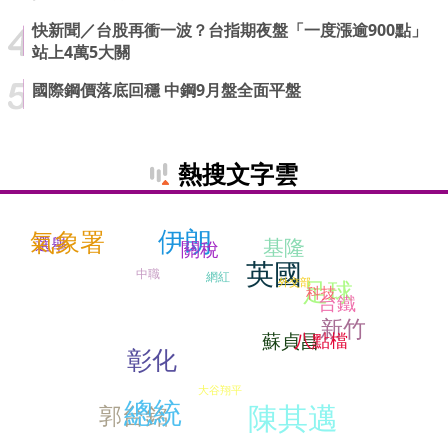
快新聞／台股再衝一波？台指期夜盤「一度漲逾900點」
站上4萬5大關
國際鋼價落底回穩 中鋼9月盤全面平盤
熱搜文字雲
伊朗
氣象署
基隆
選舉
關稅
英國
中職
網紅
足球
外交部
科技
台鐵
新竹
八點檔
蘇貞昌
彰化
大谷翔平
總統
陳其邁
郭台銘