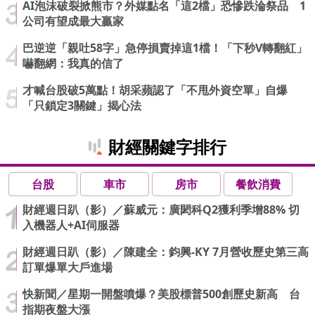
AI泡沫破裂掀熊市？外媒點名「這2檔」恐慘跌淪祭品 1
公司有望成最大贏家
巴逆逆「親吐58字」急停損賣掉這1檔！「下秒V轉翻紅」
嚇翻網：我真的信了
才喊台股破5萬點！胡采蘋認了「不甩外資空單」自爆
「只鎖定3關鍵」揭心法
財經關鍵字排行
台股
車市
房市
餐飲消費
財經週日趴（影）／蘇威元：廣閎科Q2獲利季增88% 切
入機器人+AI伺服器
財經週日趴（影）／陳建全：鈞興-KY 7月營收歷史第三高
訂單爆單大戶進場
快新聞／星期一開盤噴爆？美股標普500創歷史新高 台
指期夜盤大漲