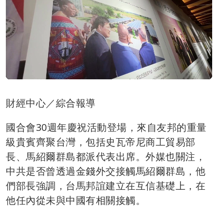
財經中心／綜合報導
國合會30週年慶祝活動登場，來自友邦的重量
級貴賓齊聚台灣，包括史瓦帝尼商工貿易部
長、馬紹爾群島都派代表出席。外媒也關注，
中共是否曾透過金錢外交接觸馬紹爾群島，他
們部長強調，台馬邦誼建立在互信基礎上，在
他任內從未與中國有相關接觸。