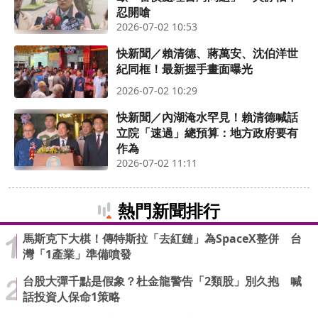
忍開嗆
2026-07-02 10:53
快新聞／賴清德、蔣萬安、沈伯洋世
紀同框！最新握手畫面曝光
2026-07-02 10:29
快新聞／內湖淹水罕見！賴清德喊話
立院「速過」總預算：地方政府要有
作為
2026-07-02 11:11
熱門新聞排行
馬斯克下大棋！傳特斯拉「去紅鏈」為SpaceX整併 台
灣「1產業」準備噴發
台股大彈千點是假象？杜金龍警告「2類股」別久抱 喊
話投資人保命1策略