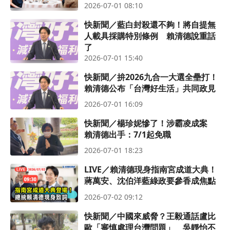
2026-07-01 08:10
快新聞／藍白封殺還不夠！將自提無
人載具採購特別條例 賴清德說重話
了
2026-07-01 15:40
快新聞／拚2026九合一大選全壘打！
賴清德公布「台灣好生活」共同政見
2026-07-01 16:09
快新聞／楊珍妮慘了！涉霸凌成案
賴清德出手：7/1起免職
2026-07-01 18:23
LIVE／賴清德現身指南宮成道大典！
蔣萬安、沈伯洋藍綠政要參香成焦點
2026-07-02 09:12
快新聞／中國來威脅？王毅通話盧比
歐「審慎處理台灣問題」 吳靜怡不