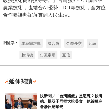
教授技術高科技等等。」台灣援外不只侷限在
農業技術，也結合AI優勢、ICT等技術，全方位
合作要讓邦誼落實到人民生活。
關鍵字：
馬紹爾群島
國合會
金錢外交
邦誼
賴清德
史瓦帝尼
互信
延伸閱讀
快新聞／「台灣國飯」是這碗？賴清
德、楊双子同框大吃美食 他首嚐麻
薏湯反應曝光