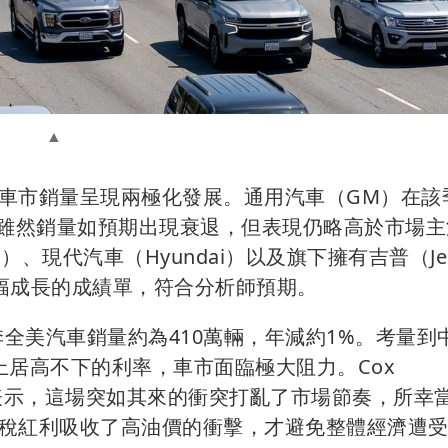
車市銷量呈現兩極化發展。通用汽車（GM）在該
2%，雖然銷量如預期出現衰退，但表現仍略高於市場
）、現代汽車（Hyundai）以及旗下擁有吉普（Je
繳出微幅成長的成績單，符合分析師預期。
第二季全美汽車銷量約為410萬輛，年減約1%。考量到
上居高不下的利率，車市面臨極大阻力。Cox
 Robb 表示，這場突如其來的衝突打亂了市場節奏，所幸
稅紅利吸收了高油價的衝擊，才避免整體經濟遭