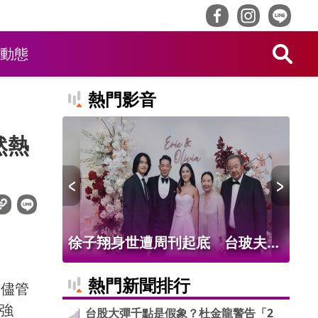
動態
熱門影音
然熱
值吸客！
徐子翔身世遭周刊起底 台玻夫人
台
品吃到飽
徐莉玲首談長子離世
轉
熱門新聞排行
。儘管
強
台股大彈千點是假象？杜金龍警告「2