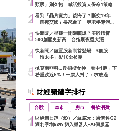
類股」別久抱 喊話投資人保命1策略
看到「晶片實力」後悔了？斷交19年
「前邦交國」要來台了 尋求半導體合
作商機
快新聞／星期一開盤噴爆？美股標普
500創歷史新高 台指期夜盤大漲
快新聞／處置股新制首登場 3個股
「漲太多」8/10全被關
拋棄南亞科…反指標女神「看中1股」下
秒重跌近6％！一票人抖了：求放過
財經關鍵字排行
台股
車市
房市
餐飲消費
財經週日趴（影）／蘇威元：廣閎科Q2
獲利季增88% 切入機器人+AI伺服器