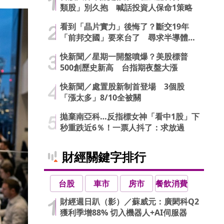
類股」別久抱 喊話投資人保命1策略
看到「晶片實力」後悔了？斷交19年
「前邦交國」要來台了 尋求半導體合
作商機
快新聞／星期一開盤噴爆？美股標普
500創歷史新高 台指期夜盤大漲
快新聞／處置股新制首登場 3個股
「漲太多」8/10全被關
拋棄南亞科…反指標女神「看中1股」下
秒重跌近6％！一票人抖了：求放過
財經關鍵字排行
台股
車市
房市
餐飲消費
財經週日趴（影）／蘇威元：廣閎科Q2
獲利季增88% 切入機器人+AI伺服器