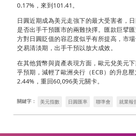
0.17%，來到101.41。
日圓近期成為美元走強下的最大受害者，日圓
是否出手干預匯市的兩難抉擇。匯款巨擘匯豐（H
方對日圓貶值的容忍度似乎有所提高，市場
交易清淡期，出手干預以放大成效。
在其他貨幣與資產表現方面，歐元兌美元下跌0
乎預期，減輕了歐洲央行（ECB）的升息壓力
2.44%，重回60,096美元關卡。
關鍵字：
美元指數
日圓匯率
聯準會
就業報