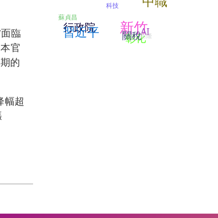
中職
科技
蘇貞昌
新竹
行政院
習近平
AI
省面臨
關稅
基隆
彰化
日本官
假期的
降幅超
漲