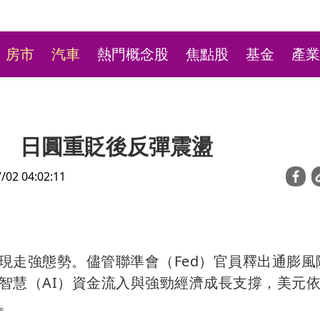
房市
汽車
熱門概念股
焦點股
基金
產業
 日圓重貶後反彈震盪
2 04:02:11
林口平價小火鍋超高CP
現走強態勢。儘管聯準會（Fed）官員釋出通膨風
最低190元自助吧飲料冰
智慧（AI）資金流入與強勁經濟成長支撐，美元
。