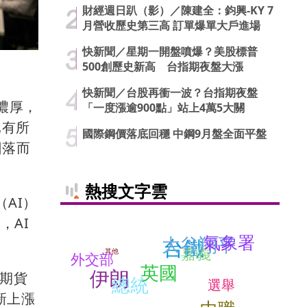
財經週日趴（影）／陳建全：鈞興-KY 7
月營收歷史第三高 訂單爆單大戶進場
快新聞／星期一開盤噴爆？美股標普
500創歷史新高 台指期夜盤大漲
快新聞／台股再衝一波？台指期夜盤
濃厚，
「一度漲逾900點」站上4萬5大關
已有所
國際鋼價落底回穩 中鋼9月盤全面平盤
回落而
熱搜文字雲
（AI）
，AI
氣象署
大谷翔平
台鐵
嘉義
其他
外交部
英國
伊朗
率期貨
總統
選舉
新上漲