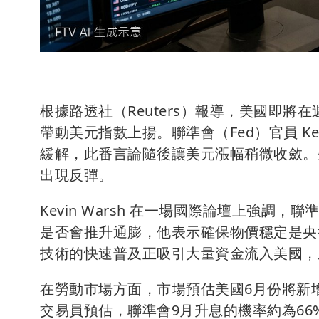
根據路透社（Reuters）報導，美國即
帶動美元指數上揚。聯準會（Fed）官員 Ke
緩解，此番言論隨後讓美元漲幅稍微收斂。
出現反彈。
Kevin Warsh 在一場國際論壇上強調
是否會推升通膨，他表示確保物價穩定是央
技術的快速普及正吸引大量資金流入美國，
在勞動市場方面，市場預估美國6月份將新增
交易員預估，聯準會9月升息的機率約為66