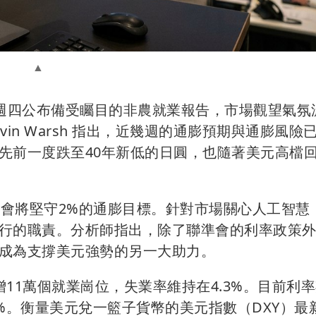
將在週四公布備受矚目的非農就業報告，市場觀望氣氛
vin Warsh 指出，近幾週的通膨預期與通膨風險
先前一度跌至40年新低的日圓，也隨著美元高檔
，聯準會將堅守2%的通膨目標。針對市場關心人工智慧
行的職責。分析師指出，除了聯準會的利率政策外
成為支撐美元強勢的另一大助力。
11萬個就業崗位，失業率維持在4.3%。目前利
%。衡量美元兌一籃子貨幣的美元指數（DXY）最