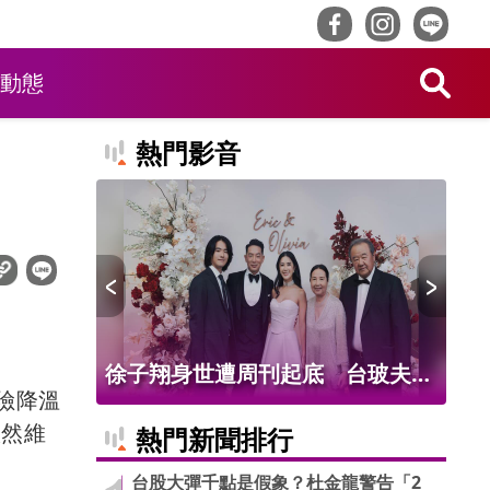
動態
熱門影音
值吸客！
徐子翔身世遭周刊起底 台玻夫人
台
險降溫
品吃到飽
徐莉玲首談長子離世
轉
依然維
熱門新聞排行
台股大彈千點是假象？杜金龍警告「2