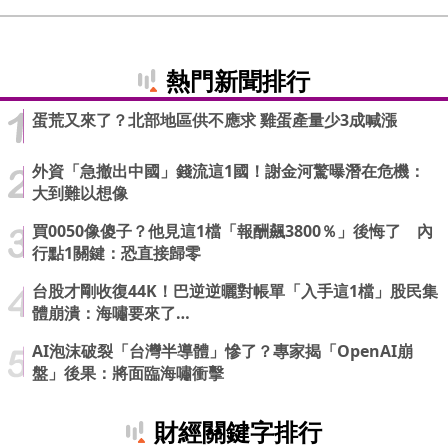
熱門新聞排行
蛋荒又來了？北部地區供不應求 雞蛋產量少3成喊漲
外資「急撤出中國」錢流這1國！謝金河驚曝潛在危機：
大到難以想像
買0050像傻子？他見這1檔「報酬飆3800％」後悔了 內
行點1關鍵：恐直接歸零
台股才剛收復44K！巴逆逆曬對帳單「入手這1檔」股民集
體崩潰：海嘯要來了…
AI泡沫破裂「台灣半導體」慘了？專家揭「OpenAI崩
盤」後果：將面臨海嘯衝擊
財經關鍵字排行