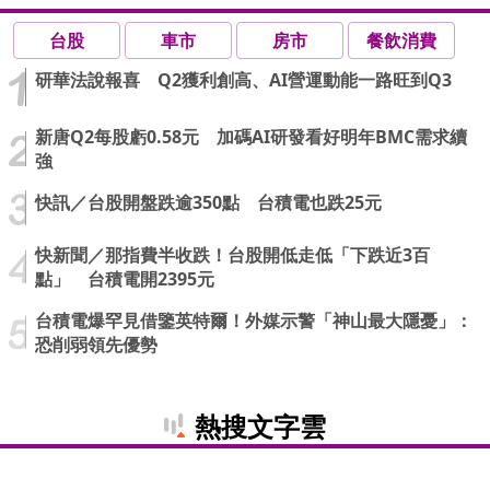
台股
車市
房市
餐飲消費
研華法說報喜 Q2獲利創高、AI營運動能一路旺到Q3
新唐Q2每股虧0.58元 加碼AI研發看好明年BMC需求續
強
快訊／台股開盤跌逾350點 台積電也跌25元
快新聞／那指費半收跌！台股開低走低「下跌近3百
點」 台積電開2395元
台積電爆罕見借鑒英特爾！外媒示警「神山最大隱憂」：
恐削弱領先優勢
熱搜文字雲