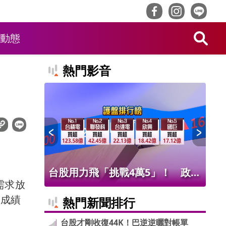
動態
熱門影音
！ 老饕
台股用力飛「挑戰4萬5」！ 政府
北
需求放
班
基金226億進場 被動元件狂歡
氣
眼成績
熱門新聞排行
台股才剛收復44K！巴逆逆曬對帳單