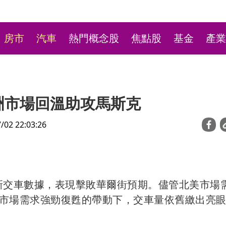
房市
汽車
熱門概念股
焦點股
基金
產業
洲市場回溫助攻馬斯克
2 22:03:26
新莊粉條冰店9月將歇業
最新交車數據，表現擊敗華爾街預期。儘管北美市場
不捨盼「新莊陳意涵」接
市場需求強勁復甦的帶動下，交車量依舊繳出亮