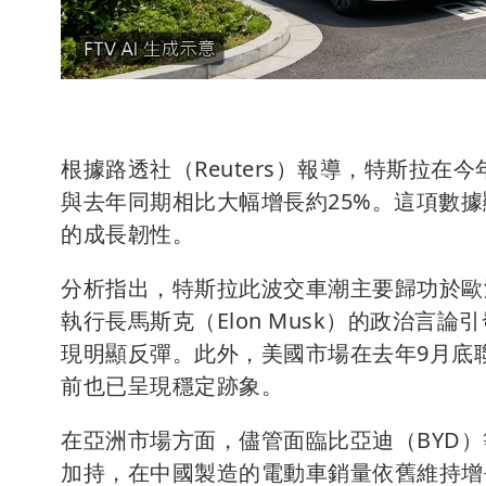
根據路透社（Reuters）報導，特斯拉在今
與去年同期相比大幅增長約25%。這項數據顯
的成長韌性。
分析指出，特斯拉此波交車潮主要歸功於歐
執行長馬斯克（Elon Musk）的政治
現明顯反彈。此外，美國市場在去年9月底
前也已呈現穩定跡象。
在亞洲市場方面，儘管面臨比亞迪（BYD）等
加持，在中國製造的電動車銷量依舊維持增