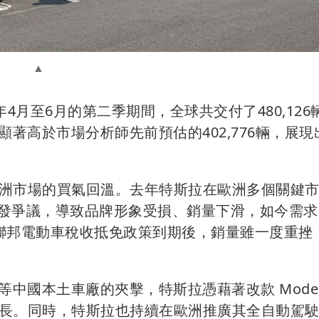
年4月至6月的第二季期間，全球共交付了480,126
著高於市場分析師先前預估的402,776輛，展現
洲市場的買氣回溫。去年特斯拉在歐洲多個關鍵
言論引發爭議，導致品牌形象受損、銷量下滑，如今需
聯邦電動車稅收抵免政策到期後，銷量雖一度重挫
中國本土車廠的夾擊，特斯拉憑藉著改款 Model 
長。同時，特斯拉也持續在歐洲推廣其全自動駕