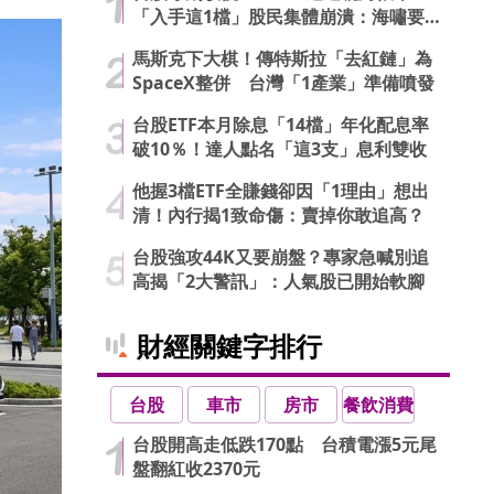
「入手這1檔」股民集體崩潰：海嘯要
來了…
馬斯克下大棋！傳特斯拉「去紅鏈」為
SpaceX整併 台灣「1產業」準備噴發
台股ETF本月除息「14檔」年化配息率
破10％！達人點名「這3支」息利雙收
他握3檔ETF全賺錢卻因「1理由」想出
清！內行揭1致命傷：賣掉你敢追高？
台股強攻44K又要崩盤？專家急喊別追
高揭「2大警訊」：人氣股已開始軟腳
財經關鍵字排行
台股
車市
房市
餐飲消費
台股開高走低跌170點 台積電漲5元尾
盤翻紅收2370元