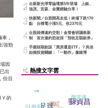
台新新光淨零論壇第5年登場 上銀、
強茂、宏碁、金寶經驗分享！
快新聞／台股開高走低！終場下跌170
點 台積電小漲5元、收2370元
台股頻傳違約交割！金管會研議祭新
輛車，
制 首次違約恐改採「預收足額款券」
出強勁
手握頭期款該「買房還是ETF」？吳淡
如揭投資關鍵：「一動作」像賭博
市場因
熱搜文字雲
求已出
，但目
中職
陳其邁
Y 的
蘇貞昌
屏東
網紅
足球
駛
以色列