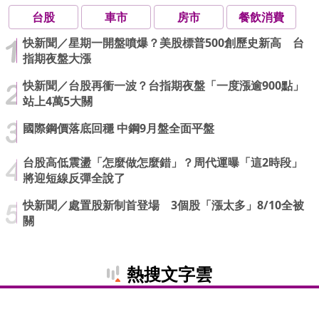
台股
車市
房市
餐飲消費
快新聞／星期一開盤噴爆？美股標普500創歷史新高 台
指期夜盤大漲
快新聞／台股再衝一波？台指期夜盤「一度漲逾900點」
站上4萬5大關
國際鋼價落底回穩 中鋼9月盤全面平盤
台股高低震盪「怎麼做怎麼錯」？周代運曝「這2時段」
將迎短線反彈全說了
快新聞／處置股新制首登場 3個股「漲太多」8/10全被
關
熱搜文字雲