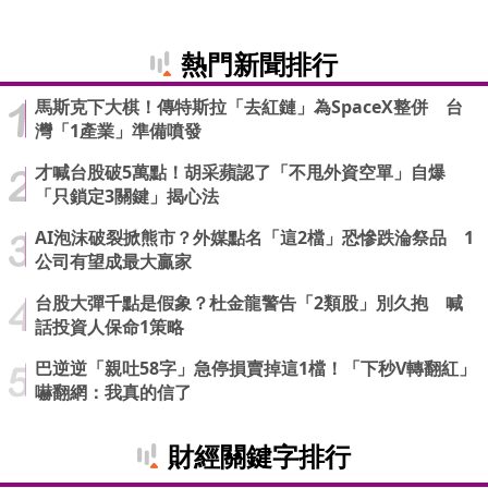
熱門新聞排行
馬斯克下大棋！傳特斯拉「去紅鏈」為SpaceX整併 台
灣「1產業」準備噴發
才喊台股破5萬點！胡采蘋認了「不甩外資空單」自爆
「只鎖定3關鍵」揭心法
AI泡沫破裂掀熊市？外媒點名「這2檔」恐慘跌淪祭品 1
公司有望成最大贏家
台股大彈千點是假象？杜金龍警告「2類股」別久抱 喊
話投資人保命1策略
巴逆逆「親吐58字」急停損賣掉這1檔！「下秒V轉翻紅」
嚇翻網：我真的信了
財經關鍵字排行