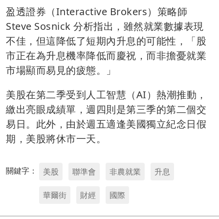
盈透證券（Interactive Brokers）策略師
Steve Sosnick 分析指出，雖然就業數據表現
不佳，但這降低了短期內升息的可能性，「股
市正在為升息機率降低而慶祝，而非擔憂就業
市場顯而易見的疲態。」
美股在第二季受到人工智慧（AI）熱潮推動，
繳出亮眼成績單，週四則是第三季的第二個交
易日。此外，由於週五適逢美國獨立紀念日假
期，美股將休市一天。
關鍵字：
美股
聯準會
非農就業
升息
華爾街
財經
國際