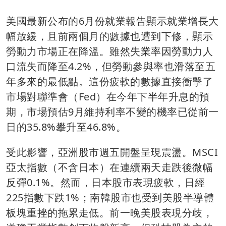
美國最新公布的6月份就業報告顯示就業增長大
幅放緩，且前兩個月的數據也遭到下修，顯示
勞動力市場正在降溫。雖然失業率因勞動力人
口流失而降至4.2%，但勞動參與率也滑落至五
年多來的最低點。這份疲軟的數據直接衝擊了
市場對聯準會（Fed）在今年下半年升息的預
期，市場預估9月維持利率不變的機率已從前一
日的35.8%攀升至46.8%。
受此影響，亞洲股市週五開盤呈現震盪。MSCI
亞太指數（不含日本）在連續兩天走跌後微幅
反彈0.1%。然而，日本股市表現疲軟，日經
225指數下跌1%；南韓股市也受到美股半導體
板塊重挫的拖累走低。前一晚美股表現分歧，