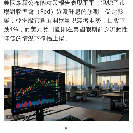
美國最新公布的就業報告表現平平，澆熄了市
場對聯準會（Fed）近期升息的預期。受此影
響，亞洲股市週五開盤呈現震盪走勢，日股下
跌1%，而美元兌日圓則在美國假期前夕流動性
降低的情況下微幅上揚。