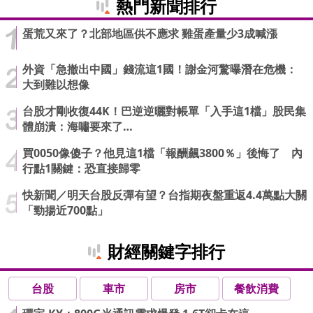
熱門新聞排行
蛋荒又來了？北部地區供不應求 雞蛋產量少3成喊漲
外資「急撤出中國」錢流這1國！謝金河驚曝潛在危機：
大到難以想像
台股才剛收復44K！巴逆逆曬對帳單「入手這1檔」股民集
體崩潰：海嘯要來了…
買0050像傻子？他見這1檔「報酬飆3800％」後悔了 內
行點1關鍵：恐直接歸零
快新聞／明天台股反彈有望？台指期夜盤重返4.4萬點大關
「勁揚近700點」
財經關鍵字排行
台股
車市
房市
餐飲消費