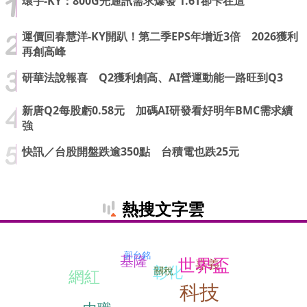
環宇-KY：800G光通訊需求爆發 1.6T卻卡在這
運價回春慧洋-KY開趴！第二季EPS年增近3倍 2026獲利
再創高峰
研華法說報喜 Q2獲利創高、AI營運動能一路旺到Q3
新唐Q2每股虧0.58元 加碼AI研發看好明年BMC需求續
強
快訊／台股開盤跌逾350點 台積電也跌25元
熱搜文字雲
郭台銘
基隆
世界盃
嘉義
彰化
關稅
網紅
科技