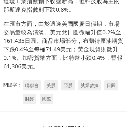
道瓊工業指數創下收盤新高，但科技股為主的
那斯達克指數則下跌0.8%。
在匯市方面，由於適逢美國國慶日假期，市場
交易量較為清淡。美元兌日圓微幅升值0.2%至
161.435日圓。商品市場部分，布蘭特原油期貨
下跌0.4%至每桶71.49美元；黃金現貨則微升
0.1%。加密貨幣方面，比特幣小跌0.4%，暫報
61,306美元。
關鍵字：
聯聯會
美股
亞股
就業數據
日圓
財經
國際