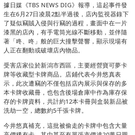
據日媒《TBS NEWS DIG》報導，這起事件發
生在6月27日凌晨2點半過後，店內監視器錄下
了疑似竊賊入侵與行竊的過程，畫面中在一片
漆黑的店內，有手電筒光線不斷移動，並伴隨
著「咚、咚」般的巨大撞擊聲響，顯示現場有
人正在翻動或破壞店內物品。
受害店家位於新潟市西區，主要經營寶可夢卡
牌等收藏型卡牌商品。店鋪代表今井悠真表
示，此次遭竊的不僅包括店內展示與保存的多
本卡牌收藏冊，也包含後場倉庫中作為庫存保
存的卡牌資料，共計約12本卡冊與盒裝新品被
洗劫一空，總數約5千張卡牌。
今井悠真補充，這批被偷走的卡牌中包含大量
高價稀有卡，其中甚至有單張市價達20萬日圓