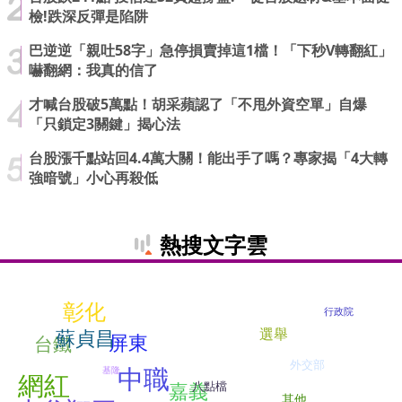
檢!跌深反彈是陷阱
巴逆逆「親吐58字」急停損賣掉這1檔！「下秒V轉翻紅」
嚇翻網：我真的信了
才喊台股破5萬點！胡采蘋認了「不甩外資空單」自爆
「只鎖定3關鍵」揭心法
台股漲千點站回4.4萬大關！能出手了嗎？專家揭「4大轉
強暗號」小心再殺低
熱搜文字雲
彰化
行政院
蘇貞昌
選舉
屏東
台鐵
外交部
中職
基隆
網紅
嘉義
八點檔
其他