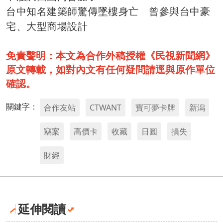
台中知名建築師驚傳墜樓身亡 曾參與台中豪
宅、大型商場設計
免責聲明：本文為合作外稿授權《民視新聞網》
原文轉載，如對內文有任何疑問請逕與原作單位
確認。
關鍵字：
合作友站
CTWANT
寶可夢卡牌
新潟
竊案
高價卡
收藏
日圓
損失
財經
延伸閱讀