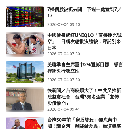
7檔個股被抓去關 下週一處置到7／
17
2026-07-04 09:10
中國健身網紅UNIQLO「直接脫光試
穿」 日網友怒批沒禮貌：拜託別來
日本
2026-07-04 07:30
美聯準會主席重申2%通膨目標 誓言
捍衛央行獨立性
2026-07-04 07:50
快新聞／台商麻煩大了！中共又推新
法整肅社會 台灣3知名企業「驚傳
股價慘崩」
2026-07-04 09:41
台灣30年前「房股雙殺」錢流向中
國！謝金河「揪關鍵差異」重演機率