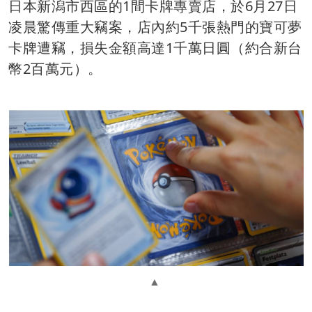
日本新潟市西區的1間卡牌專賣店，於6月27日
凌晨驚傳重大竊案，店內約5千張熱門的寶可夢
卡牌遭竊，損失金額高達1千萬日圓（約合新台
幣2百萬元）。