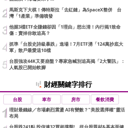
馬斯克下大棋！傳特斯拉「去紅鏈」為SpaceX整併 台
灣「1產業」準備噴發
他握3檔ETF全賺錢卻因「1理由」想出清！內行揭1致命
傷：賣掉你敢追高？
抓準「台股史詩級暴跌」進場！7月ETF湧「124萬抄底大
軍」散戶最愛這10檔
台股強攻44K又要崩盤？專家急喊別追高揭「2大警訊」：
人氣股已開始軟腳
財經關鍵字排行
台股
車市
房市
餐飲消費
理財最錢線／市場劇烈震盪 AI有變數？"美股選擇權"靈活
布局
台股跌241點 投信連32買超撐盤! 從台股題材&基本面健