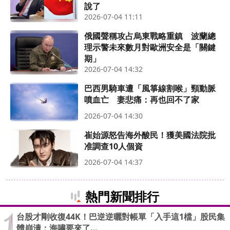
說了
2026-07-04 11:11
俄國聲稱攻占烏東戰略重鎮 波蘭總
理示警未來數月對歐洲安全是「關鍵
期」
2026-07-04 14:32
巴西男騎車遭「風箏線割喉」頸動脈
噴血亡 妻悲痛：再也回不了家
2026-07-04 14:30
崔始源怒告海外酸民！獲美國法院批
准調查10人個資
2026-07-04 14:37
熱門新聞排行
台股才剛收復44K！巴逆逆曬對帳單「入手這1檔」股民集
體崩潰：海嘯要來了…