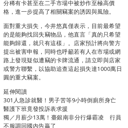
分稀有卡甚至在二手市場中被炒作至極高價
格，進一步提高了相關竊案的誘因與風險。
面對重大損失，今井悠真僅表示，目前最希望
的是能夠找回失竊物品，他直言「真的只希望
能夠歸還，就只有這樣」。店家預計將向警方
提出被害申報，同時也呼籲若有人在市場或網
路上發現疑似遭竊的卡牌流通，請立即與店家
或警方聯繫，以協助追查這起損失達1000萬日
圓的重大竊案。
延伸閱讀
301人急診就醫！男子苦等9小時倒廁所身亡
醫護下班竟發投訴表求援
獨／月薪少13萬！臺銀南非分行爆霸凌 行員
不服調回國內告贏了