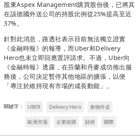
股東Aspex Management購買股份後，已將其
在該德國外送公司的持股比例從25%提高至近
37%。
針對此消息，路透社表示目前無法獨立證實
《金融時報》的報導，而Uber和Delivery
Hero也未立即回應置評請求。不過，Uber向
《金融時報》透露，在芬蘭和丹麥成功推出服
務後，公司決定暫停其他地區的擴張，以便
「專注於維持現有市場的成長動能」。
關鍵字：
UBER
Delivery Hero
食物外送
歐洲市場
企業收購
財經
國際