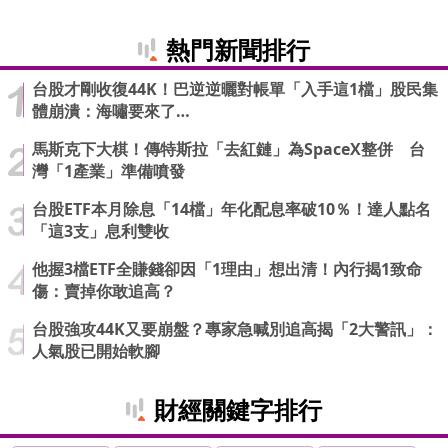
熱門新聞排行
台股才剛收復44K！巴逆逆曬對帳單「入手這1檔」股民集
體崩潰：海嘯要來了…
馬斯克下大棋！傳特斯拉「去紅鏈」為SpaceX整併 台
灣「1產業」準備噴發
台股ETF本月除息「14檔」年化配息率破10％！達人點名
「這3支」息利雙收
他握3檔ETF全賺錢卻因「1理由」想出清！內行揭1致命
傷：賣掉你敢追高？
台股強攻44K又要崩盤？專家急喊別追高揭「2大警訊」：
人氣股已開始軟腳
財經關鍵字排行