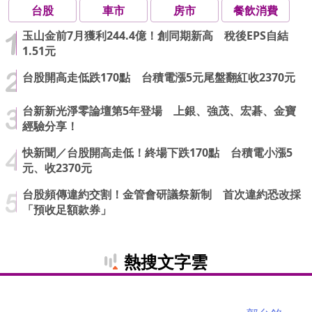
台股
車市
房市
餐飲消費
玉山金前7月獲利244.4億！創同期新高 稅後EPS自結
1.51元
台股開高走低跌170點 台積電漲5元尾盤翻紅收2370元
台新新光淨零論壇第5年登場 上銀、強茂、宏碁、金寶
經驗分享！
快新聞／台股開高走低！終場下跌170點 台積電小漲5
元、收2370元
台股頻傳違約交割！金管會研議祭新制 首次違約恐改採
「預收足額款券」
熱搜文字雲