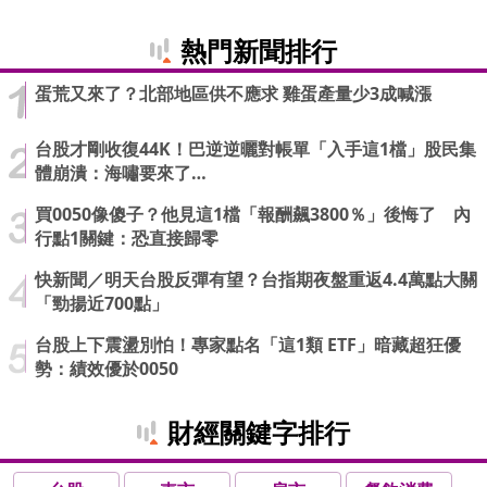
熱門新聞排行
蛋荒又來了？北部地區供不應求 雞蛋產量少3成喊漲
台股才剛收復44K！巴逆逆曬對帳單「入手這1檔」股民集
體崩潰：海嘯要來了…
買0050像傻子？他見這1檔「報酬飆3800％」後悔了 內
行點1關鍵：恐直接歸零
快新聞／明天台股反彈有望？台指期夜盤重返4.4萬點大關
「勁揚近700點」
台股上下震盪別怕！專家點名「這1類 ETF」暗藏超狂優
勢：績效優於0050
財經關鍵字排行