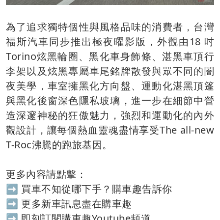
為了追求獨特個性與風格品味的消費者，台灣
福斯汽車同步推出極夜曜影版，外觀由18 吋
Torino炫黑輪圈、黑化車身飾條、湛黑車頂行
李架以及炫黑專屬車尾銘牌散發與眾不同的闇
夜美學，車室擁黑化方向盤、運動化湛黑頂篷
與黑化後窗深色隱私玻璃，進一步在細節中營
造深邃神秘的狂傲魅力，強烈和運動化的內外
觀設計，讓每個熱血靈魂盡情享受The all-new
T-Roc沸騰的跑旅基因。
更多內容請點擊：
➡️
買車不知從哪下手？購車趣告訴你
➡️
更多新車訊息盡在購車趣
➡️
即刻訂閱購車趣Youtube頻道