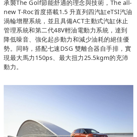
承襲The Golf節能舒適的理念與技術，The all-
new T-Roc首度搭載1.5 升直列四汽缸eTSI汽油
渦輪增壓系統，並且具備ACT主動式汽缸休止
管理系統和第二代48V輕油電動力系統，達到
降低噪音、強化起步動力和減少油耗的絕佳優
勢。同時，搭配七速DSG 雙離合器自手排，實
現最大馬力150ps、最大扭力25.5kgm的充沛
動力。