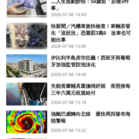
二人生規劃妙招：50歲前「必做3件
事」
2026-07-06 14:43
快新聞／汽機車族快檢查！車輛若發
生「這狀況」恐重罰3萬6 改車也可
能出事
2026-07-06 15:00
伊比利半島房市狂飆！西班牙與葡萄
牙加強監管防泡沫化
2026-07-06 14:49
失能長輩輔具重擔得紓困 長照推每
三年六萬元租賃給付
2026-07-06 15:18
強颱巴威轉向北移 最快周四發布海
陸警報
2026-07-06 15:22