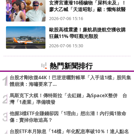
玄濟宮遭潑10桶穢物「屎料未及」！
廖大乙喊「天道昭彰」籲：懺悔就醫
2026-07-06 15:16
歐股高檔震盪！廉航易捷航空獲收購
狂飆11% 帶旺觀光類股
2026-07-06 15:30
熱門新聞排行
台股才剛收復44K！巴逆逆曬對帳單「入手這1檔」股民集
體崩潰：海嘯要來了…
馬斯克下大棋！傳特斯拉「去紅鏈」為SpaceX整併 台
灣「1產業」準備噴發
他握3檔ETF全賺錢卻因「1理由」想出清！內行揭1致命
傷：賣掉你敢追高？
台股ETF本月除息「14檔」年化配息率破10％！達人點名