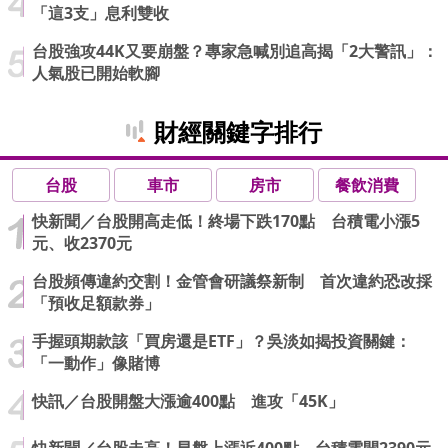
「這3支」息利雙收
台股強攻44K又要崩盤？專家急喊別追高揭「2大警訊」：
人氣股已開始軟腳
財經關鍵字排行
台股
車市
房市
餐飲消費
快新聞／台股開高走低！終場下跌170點 台積電小漲5
元、收2370元
台股頻傳違約交割！金管會研議祭新制 首次違約恐改採
「預收足額款券」
手握頭期款該「買房還是ETF」？吳淡如揭投資關鍵：
「一動作」像賭博
快訊／台股開盤大漲逾400點 進攻「45K」
快新聞／台股走高！早盤上漲近400點 台積電開2390元