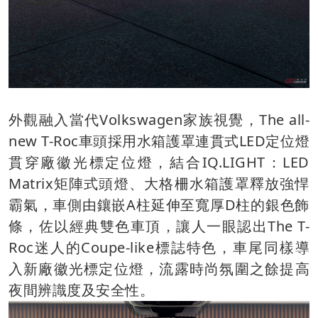
外觀融入當代Volkswagen家族視覺，The all-
new T-Roc車頭採用水箱護罩連貫式LED定位燈
貫穿廠徽光標定位燈，結合IQ.LIGHT：LED
Matrix矩陣式頭燈、大格柵水箱護罩釋放強悍
霸氣，車側由鑲嵌A柱延伸至寬厚D柱的銀色飾
條，佐以經典雙色車頂，讓人一眼認出The T-
Roc迷人的Coupe-like標誌特色，車尾同樣導
入新廠徽光標定位燈，流露時尚氛圍之餘提高
夜間辨識度及安全性。