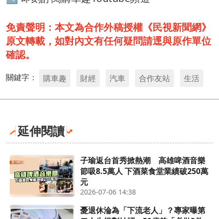
免責聲明：本文為合作外稿授權《民視新聞網》
原文轉載，如對內文有任何疑問請逕與原作單位
確認。
關鍵字：
購車趣
財經
汽車
合作友站
生活
延伸閱讀
子瑜返台首秀掀熱潮 高雄啤酒音樂
節吸8.5萬人 下酒菜食堂業績破250萬
元
2026-07-06 14:38
憂退休淪為「下流老人」？專家曝第