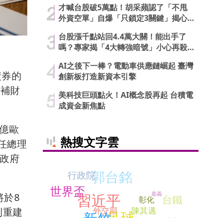
才喊台股破5萬點！胡采蘋認了「不甩
外資空單」自爆「只鎖定3關鍵」揭心
法
台股漲千點站回4.4萬大關！能出手了
嗎？專家揭「4大轉強暗號」小心再殺
低
AI之後下一棒？電動車供應鏈崛起 臺灣
債券的
創新板打造新資本引擎
填補財
美科技巨頭點火！AI概念股再起 台積電
成資金新焦點
4億歐
熱搜文字雲
任總理
的政府
郭台銘
行政院
世界盃
嘉義
習近平
將於8
台鐵
彰化
外交部
陳其邁
利重建
足球
新竹