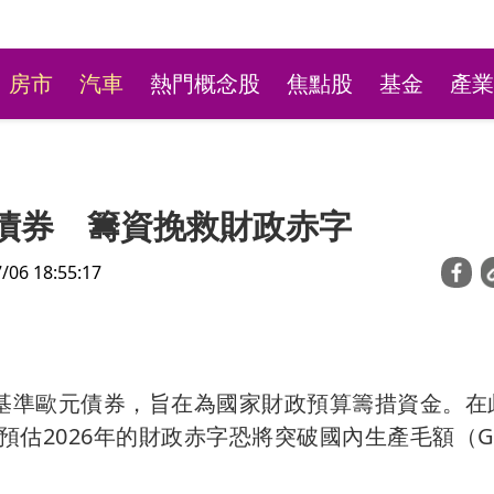
房市
汽車
熱門概念股
焦點股
基金
產業
元債券 籌資挽救財政赤字
6 18:55:17
新莊粉條冰店9月將歇業
的基準歐元債券，旨在為國家財政預算籌措資金。在
不捨盼「新莊陳意涵」接
估2026年的財政赤字恐將突破國內生產毛額（G