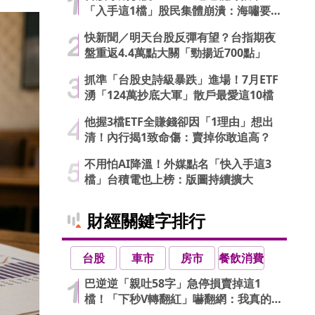
「入手這1檔」股民集體崩潰：海嘯要
來了…
快新聞／明天台股反彈有望？台指期夜
盤重返4.4萬點大關「勁揚近700點」
抓準「台股史詩級暴跌」進場！7月ETF
湧「124萬抄底大軍」散戶最愛這10檔
他握3檔ETF全賺錢卻因「1理由」想出
清！內行揭1致命傷：賣掉你敢追高？
不用怕AI降溫！外媒點名「快入手這3
檔」台積電也上榜：版圖持續擴大
財經關鍵字排行
台股
車市
房市
餐飲消費
巴逆逆「親吐58字」急停損賣掉這1
檔！「下秒V轉翻紅」嚇翻網：我真的
信了