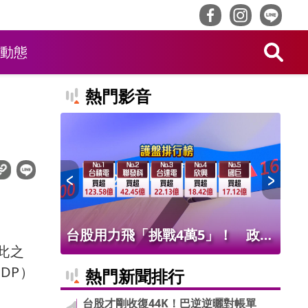
動態
熱門影音
！ 老饕
台股用力飛「挑戰4萬5」！ 政府
北
此之
班
基金226億進場 被動元件狂歡
氣
DP）
熱門新聞排行
台股才剛收復44K！巴逆逆曬對帳單