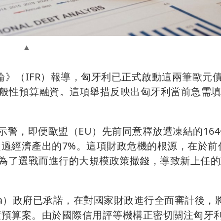
評論》（IFR）報導，匈牙利已正式啟動這兩筆歐元
般性預算融資。這項舉措反映出匈牙利當前急需
r 曾示警，即便歐盟（EU）先前同意釋放遭凍結的16
超過經濟產出的7%。這項財政危機的根源，在於前
卸任前，為了選戰而進行的大規模政策撒錢，導致新上任
za）政府已承諾，在對國家財政進行全面審計後，
年度預算案。由於國際信用評等機構正密切關注匈牙