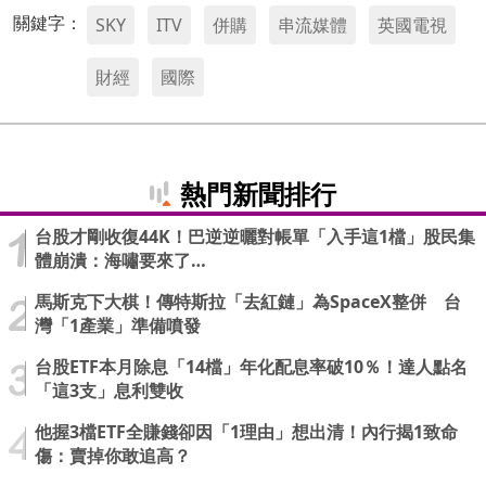
關鍵字：
SKY
ITV
併購
串流媒體
英國電視
財經
國際
熱門新聞排行
台股才剛收復44K！巴逆逆曬對帳單「入手這1檔」股民集
體崩潰：海嘯要來了…
馬斯克下大棋！傳特斯拉「去紅鏈」為SpaceX整併 台
灣「1產業」準備噴發
台股ETF本月除息「14檔」年化配息率破10％！達人點名
「這3支」息利雙收
他握3檔ETF全賺錢卻因「1理由」想出清！內行揭1致命
傷：賣掉你敢追高？