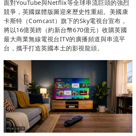
面對YouTube與Netflix等全球串流巨頭的強烈
競爭，英國媒體版圖迎來歷史性重組。美國康
卡斯特（Comcast）旗下的Sky電視台宣布，
將以16億英鎊（約新台幣670億元）收購英國
最大商業無線電視台ITV的廣播頻道與串流平
台，攜手打造英國本土的影視龍頭。