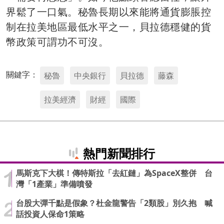
界鬆了一口氣。秘魯長期以來能將通貨膨脹控
制在拉美地區最低水平之一，貝拉德穩健的貨
幣政策可謂功不可沒。
關鍵字：
秘魯
中央銀行
貝拉德
藤森
拉美經濟
財經
國際
熱門新聞排行
馬斯克下大棋！傳特斯拉「去紅鏈」為SpaceX整併 台
灣「1產業」準備噴發
台股大彈千點是假象？杜金龍警告「2類股」別久抱 喊
話投資人保命1策略