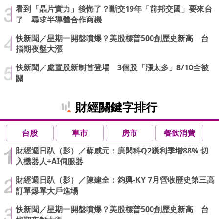
看到「晶片實力」後悔了？斷交19年「前邦交國」要來台
了 尋求半導體合作商機
快新聞／星期一開盤噴爆？美股標普500創歷史新高 台
指期夜盤大漲
快新聞／處置股新制首登場 3個股「漲太多」8/10全被
關
財經關鍵字排行
台股
車市
房市
餐飲消費
財經週日趴（影）／蘇威元：廣閎科Q2獲利季增88% 切
入機器人+AI伺服器
財經週日趴（影）／陳建全：鈞興-KY 7月營收歷史第三高
訂單爆單大戶進場
快新聞／星期一開盤噴爆？美股標普500創歷史新高 台