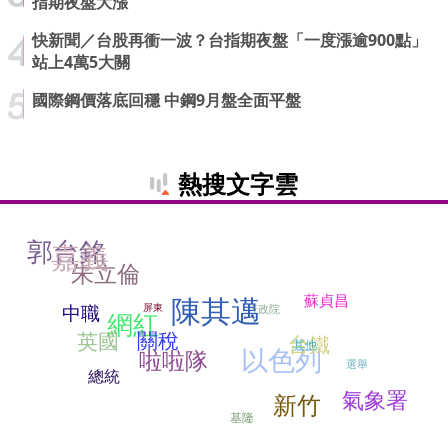
指期夜盤大漲
快新聞／台股再衝一波？台指期夜盤「一度漲逾900點」
站上4萬5大關
國際鋼價落底回穩 中鋼9月盤全面平盤
熱搜文字雲
郭台銘
嘉義
朱立倫
陳其邁
蘇貞昌
屏東
中職
行政院
網紅
關稅
英國
台鐵
其他
以色列
啦啦隊
選舉
總統
氣象署
新竹
基隆