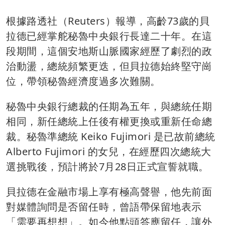
根據路透社（Reuters）報導，高齡73歲的貝
拉德已經掌舵秘魯中央銀行長達二十年。在這
段期間，這個安地斯山脈國家經歷了劇烈的政
治動盪，總統頻繁更迭，但貝拉德始終堅守崗
位，帶領秘魯經濟度過多次難關。
秘魯中央銀行總裁的任期為五年，與總統任期
相同，新任總統上任後有權更換或重新任命總
裁。秘魯準總統 Keiko Fujimori 是已故前總統
Alberto Fujimori 的女兒，在經歷四次總統大
選挑戰後，預計將於7月28日正式宣誓就職。
貝拉德在金融市場上享有極高聲譽，他先前面
對媒體詢問是否留任時，曾語帶保留地表示
「需要再想想」。如今他點頭答應留任，讓外