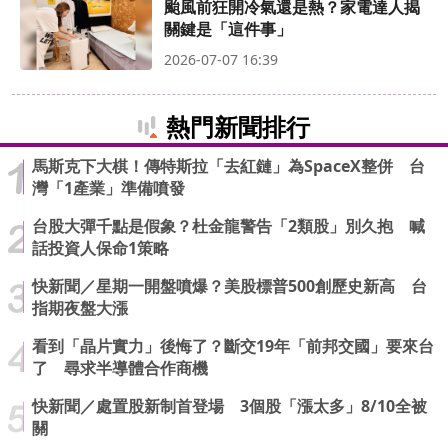
颱風前狂開冷氣還是熱？家電達人揭
關鍵是「這件事」
2026-07-07 16:39
熱門新聞排行
馬斯克下大棋！傳特斯拉「去紅鏈」為SpaceX整併 台
灣「1產業」準備噴發
台股大彈千點是假象？杜金龍警告「2類股」別久抱 喊
話投資人保命1策略
快新聞／星期一開盤噴爆？美股標普500創歷史新高 台
指期夜盤大漲
看到「晶片實力」後悔了？斷交19年「前邦交國」要來台
了 尋求半導體合作商機
快新聞／處置股新制首登場 3個股「漲太多」8/10全被
關