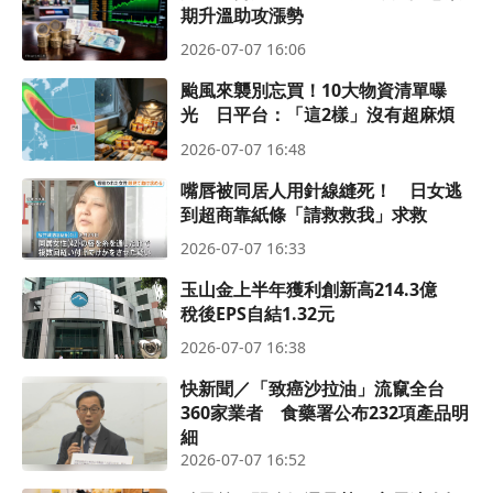
期升溫助攻漲勢
2026-07-07 16:06
颱風來襲別忘買！10大物資清單曝
光 日平台：「這2樣」沒有超麻煩
2026-07-07 16:48
嘴唇被同居人用針線縫死！ 日女逃
到超商靠紙條「請救救我」求救
2026-07-07 16:33
玉山金上半年獲利創新高214.3億
稅後EPS自結1.32元
2026-07-07 16:38
快新聞／「致癌沙拉油」流竄全台
360家業者 食藥署公布232項產品明
細
2026-07-07 16:52