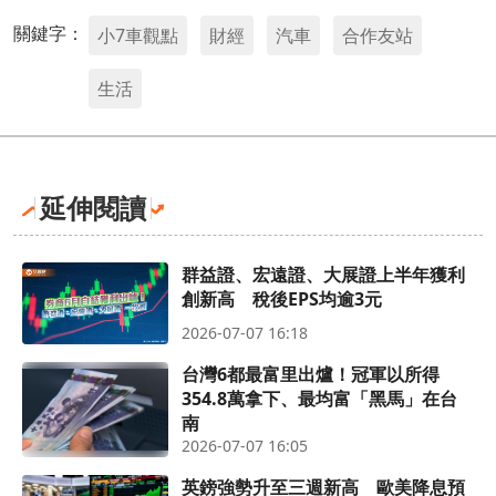
關鍵字：
小7車觀點
財經
汽車
合作友站
生活
延伸閱讀
群益證、宏遠證、大展證上半年獲利
創新高 稅後EPS均逾3元
2026-07-07 16:18
台灣6都最富里出爐！冠軍以所得
354.8萬拿下、最均富「黑馬」在台
南
2026-07-07 16:05
英鎊強勢升至三週新高 歐美降息預