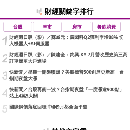
財經關鍵字排行
台股
車市
房市
餐飲消費
財經週日趴（影）／蘇威元：廣閎科Q2獲利季增88% 切
入機器人+AI伺服器
財經週日趴（影）／陳建全：鈞興-KY 7月營收歷史第三高
訂單爆單大戶進場
快新聞／星期一開盤噴爆？美股標普500創歷史新高 台
指期夜盤大漲
快新聞／台股再衝一波？台指期夜盤「一度漲逾900點」
站上4萬5大關
國際鋼價落底回穩 中鋼9月盤全面平盤