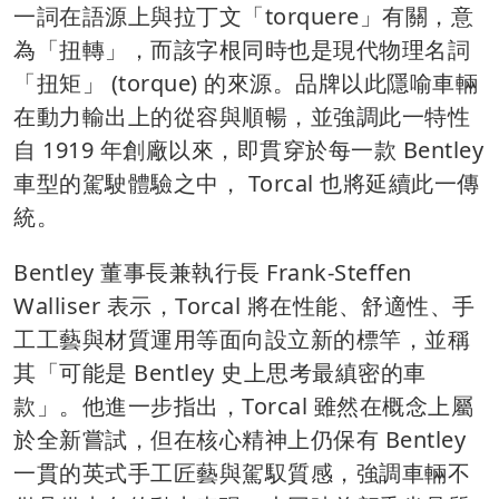
一詞在語源上與拉丁文「torquere」有關，意
為「扭轉」，而該字根同時也是現代物理名詞
「扭矩」 (torque) 的來源。品牌以此隱喻車輛
在動力輸出上的從容與順暢，並強調此一特性
自 1919 年創廠以來，即貫穿於每一款 Bentley
車型的駕駛體驗之中， Torcal 也將延續此一傳
統。
Bentley 董事長兼執行長 Frank-Steffen
Walliser 表示，Torcal 將在性能、舒適性、手
工工藝與材質運用等面向設立新的標竿，並稱
其「可能是 Bentley 史上思考最縝密的車
款」。他進一步指出，Torcal 雖然在概念上屬
於全新嘗試，但在核心精神上仍保有 Bentley
一貫的英式手工匠藝與駕馭質感，強調車輛不