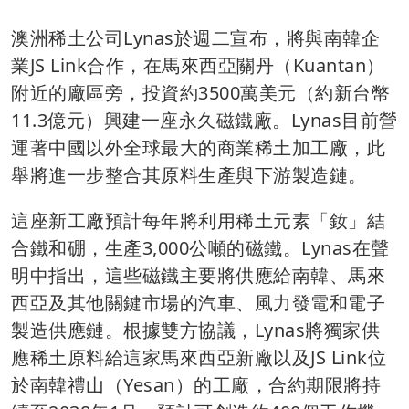
澳洲稀土公司Lynas於週二宣布，將與南韓企
業JS Link合作，在馬來西亞關丹（Kuantan）
附近的廠區旁，投資約3500萬美元（約新台幣
11.3億元）興建一座永久磁鐵廠。Lynas目前營
運著中國以外全球最大的商業稀土加工廠，此
舉將進一步整合其原料生產與下游製造鏈。
這座新工廠預計每年將利用稀土元素「釹」結
合鐵和硼，生產3,000公噸的磁鐵。Lynas在聲
明中指出，這些磁鐵主要將供應給南韓、馬來
西亞及其他關鍵市場的汽車、風力發電和電子
製造供應鏈。根據雙方協議，Lynas將獨家供
應稀土原料給這家馬來西亞新廠以及JS Link位
於南韓禮山（Yesan）的工廠，合約期限將持