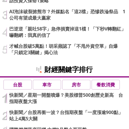
話投資人保命1策略
AI泡沫破裂掀熊市？外媒點名「這2檔」恐慘跌淪祭品 1
公司有望成最大贏家
巴逆逆「親吐58字」急停損賣掉這1檔！「下秒V轉翻紅」
嚇翻網：我真的信了
才喊台股破5萬點！胡采蘋認了「不甩外資空單」自爆
「只鎖定3關鍵」揭心法
財經關鍵字排行
台股
車市
房市
餐飲消費
快新聞／星期一開盤噴爆？美股標普500創歷史新高 台
指期夜盤大漲
快新聞／台股再衝一波？台指期夜盤「一度漲逾900點」
站上4萬5大關