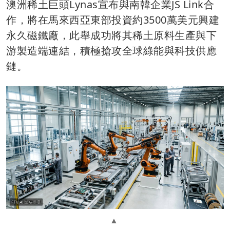
澳洲稀土巨頭Lynas宣布與南韓企業JS Link合
作，將在馬來西亞東部投資約3500萬美元興建
永久磁鐵廠，此舉成功將其稀土原料生產與下
游製造端連結，積極搶攻全球綠能與科技供應
鏈。