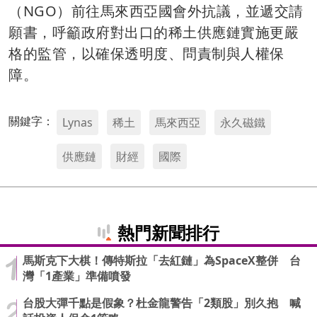
（NGO）前往馬來西亞國會外抗議，並遞交請
願書，呼籲政府對出口的稀土供應鏈實施更嚴
格的監管，以確保透明度、問責制與人權保
障。
關鍵字：
Lynas
稀土
馬來西亞
永久磁鐵
供應鏈
財經
國際
熱門新聞排行
馬斯克下大棋！傳特斯拉「去紅鏈」為SpaceX整併 台
灣「1產業」準備噴發
台股大彈千點是假象？杜金龍警告「2類股」別久抱 喊