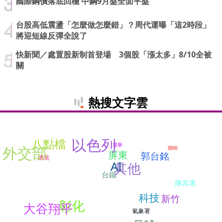
國際鋼價落底回穩 中鋼9月盤全面平盤
台股高低震盪「怎麼做怎麼錯」？周代運曝「這2時段」
將迎短線反彈全說了
快新聞／處置股新制首登場 3個股「漲太多」8/10全被
關
熱搜文字雲
以色列
八點檔
選舉
外交部
關稅
屏東
郭台銘
總統
AI
其他
台鐵
陳其邁
科技
新竹
彰化
大谷翔平
氣象署