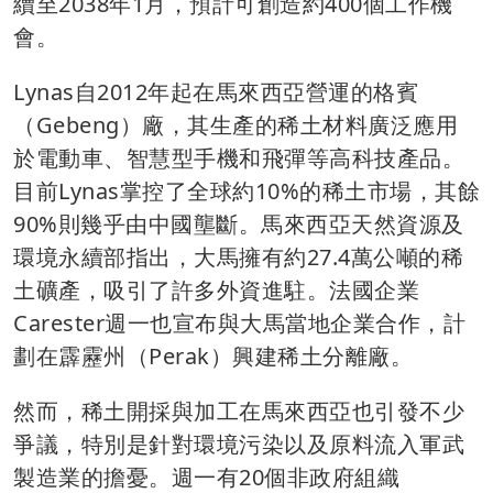
續至2038年1月，預計可創造約400個工作機
會。
Lynas自2012年起在馬來西亞營運的格賓
（Gebeng）廠，其生產的稀土材料廣泛應用
於電動車、智慧型手機和飛彈等高科技產品。
目前Lynas掌控了全球約10%的稀土市場，其餘
90%則幾乎由中國壟斷。馬來西亞天然資源及
環境永續部指出，大馬擁有約27.4萬公噸的稀
土礦產，吸引了許多外資進駐。法國企業
Carester週一也宣布與大馬當地企業合作，計
劃在霹靂州（Perak）興建稀土分離廠。
然而，稀土開採與加工在馬來西亞也引發不少
爭議，特別是針對環境污染以及原料流入軍武
製造業的擔憂。週一有20個非政府組織