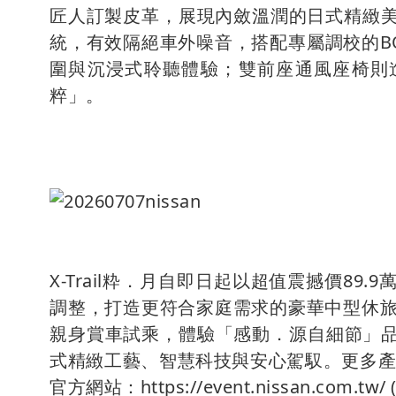
匠人訂製皮革，展現內斂溫潤的日式精緻美
統，有效隔絕車外噪音，搭配專屬調校的BOS
圍與沉浸式聆聽體驗；雙前座通風座椅則
粹」。
X-Trail粋．月自即日起以超值震撼價8
調整，打造更符合家庭需求的豪華中型休旅車
親身賞車試乘，體驗「感動．源自細節」
式精緻工藝、智慧科技與安心駕馭。更多產品資
官方網站：https://event.nissan.com.tw/ 