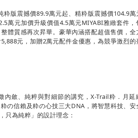
格：純粋版震撼價89.9萬元起、精粋版震撼價104.9
.5萬元加價升級價值4.5萬元MIYABI雅緻套件
，整體質感再次昇華。豪華內涵搭配超值售價，全
,888元，加贈2萬元配件金優惠，為競爭激烈的
斂、純粹與對細節的講究，X-Trail粋．月延
粋の信賴及粋の心技三大DNA，將智慧科技、安
，只為純粹」的設計理念：