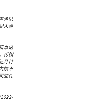
車色以
能未盡
新車退
元」係指
低月付
內購車
公司並保
022-