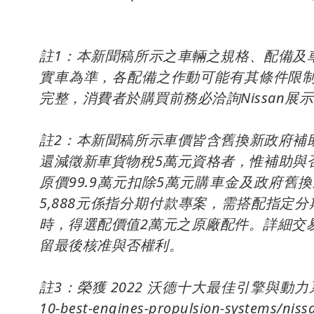
註1：本新聞稿所示之車輛之規格、配備及
實車為準，各配備之作動可能有其條件限
完整，消費者於購買前務必洽詢Nissan展示
註2：本新聞稿所示車價皆含舊換新政府補
還減徵新車貨物稅5萬元資格者，惟補助與否以政
原價99.9萬元扣除5萬元購車金及政府
5,888元係指分期付款專案，需搭配指定
時，得選配價值2萬元之原廠配件。詳細交易條
留最後核准與否權利。
註3：榮獲 2022 沃德十大最佳引擎與動力系統大獎係
10-best-engines-propulsion-systems/nissa