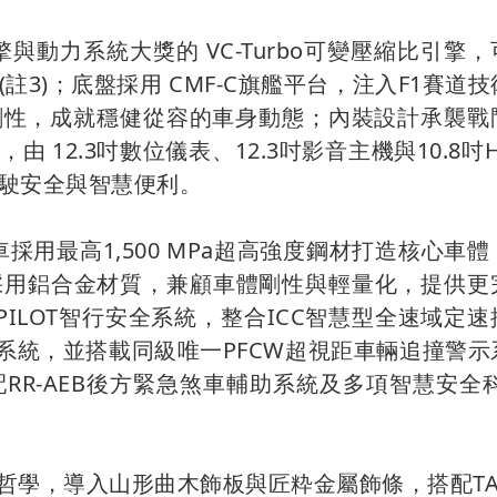
大最佳引擎與動力系統大獎的 VC-Turbo可變壓縮比引擎
3)；底盤採用 CMF-C旗艦平台，注入F1賽道
剛性，成就穩健從容的車身動態；內裝設計承襲戰
，由 12.3吋數位儀表、12.3吋影音主機與10.8吋
駛安全與智慧便利。
l全車採用最高1,500 MPa超高強度鋼材打造核心車
採用鋁合金材質，兼顧車體剛性與輕量化，提供更
ILOT智行安全系統，整合ICC智慧型全速域定速
制系統，並搭載同級唯一PFCW超視距車輛追撞警示
R-AEB後方緊急煞車輔助系統及多項智慧安全科
設計哲學，導入山形曲木飾板與匠粋金屬飾條，搭配TA