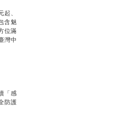
萬元起、
，包含魅
方位滿
臺灣中
續「感
全防護