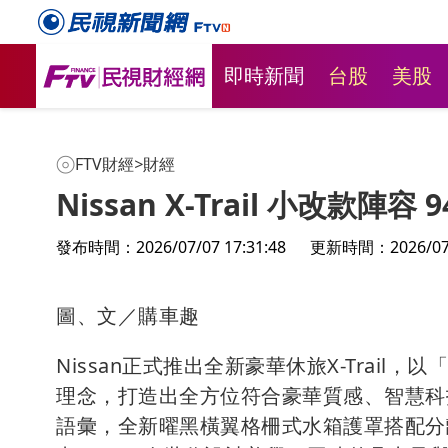
即時新聞
台股
美股
FTV財經
>
財經
Nissan X-Trail 小改款陣
發布時間：2026/07/07 17:31:48
更新時間：2026/07/0
圖、文／購車趣
新莊粉條冰店9月將歇業！ 老饕
台股用力飛
Nissan正式推出全新豪華休旅X-Trai
不捨盼「新莊陳意涵」接班
基金226
理念，打造出全方位符合豪華質感、智慧科
語彙，全新曜黑橫翼格柵式水箱護罩搭配分