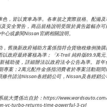
車色，皆以實車為準。各車規之實際規格、配備及
制及安全警告，商品規格說明受限於廣告篇幅亦可
中心或參閱Nissan官網相關說明。
助，舊換新政府補助方案係指符合貨物稅條例換購
府最終審核為準；「X-Trail 純粋版89.9萬
舊換新補助後，詳細辦法以政府法令公告為準。首年
分期專案；2萬元配件金係指消費者於專案活動期間
件請洽Nissan各經銷公司，Nissan及各經銷
出自於：https://www.wardsauto.com/2
n-vc-turbo-returns-time-powerful-3-cyl