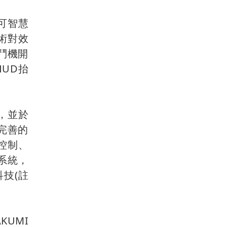
，可智慧
技術對效
鬥機開
HUD抬
體，並於
完善的
控制、
系統，
技(註
KUMI