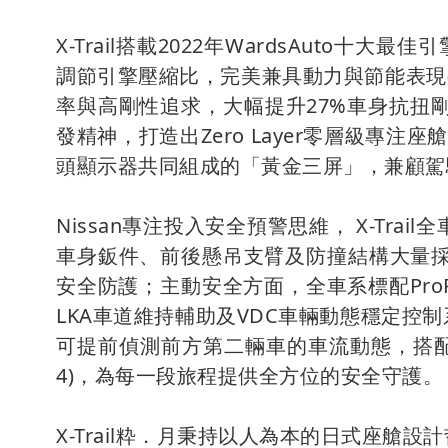
X-Trail搭載2022年WardsAuto十
調節引擎壓縮比，完美兼具動力與節能表現(註
率與高剛性追求，大幅提升27%車身抗扭
發精神，打造出Zero Layer零層級專注座艙
頭顯示器共同組成的「黃金三屏」，兼顧駕
Nissan專注投入安全預警思維， X-Trai
車身鈑件、前後懸吊支臂及防撞結構大量
安全防護；主動安全方面，全車系標配ProP
LKA車道維持輔助及VDC車輛動態穩定控
可提前偵測前方第二輛車的車流動態，搭配R
4)，為每一段旅程提供全方位的安全守護。
X-Trail粋．月秉持以人為本的日式座艙