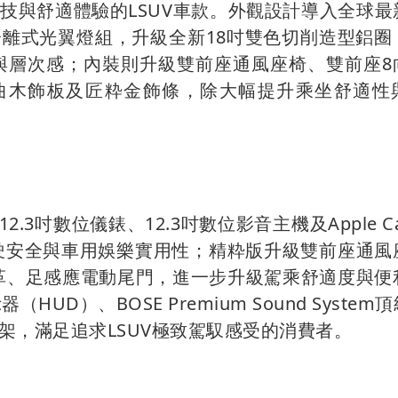
技與舒適體驗的LSUV車款。外觀設計導入全球最
離式光翼燈組，升級全新18吋雙色切削造型鋁圈
量與層次感；內裝則升級雙前座通風座椅、雙前座8
形曲木飾板及匠粋金飾條，除大幅提升乘坐舒適性
。
.3吋數位儀錶、12.3吋數位影音主機及Apple Car
提升駕駛安全與車用娛樂實用性；精粋版升級雙前座通
皮革、足感應電動尾門，進一步升級駕乘舒適度與便
UD）、BOSE Premium Sound System
架，滿足追求LSUV極致駕馭感受的消費者。