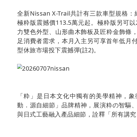
全新Nissan X-Trail共計有三款車型規
極粋版震撼價113.5萬元起。極粋版另可以2
力雙色外型、山形曲木飾板及匠粋金飾條
足消費者需求，本月入主另可享首年低月付5
型休旅市場投下震撼彈(註2)。
「粋」是日本文化中獨有的美學精神，象徵內
動．源自細節」品牌精神，展演粋の智驅、
與日式工藝融入產品細節，詮釋「所有講究