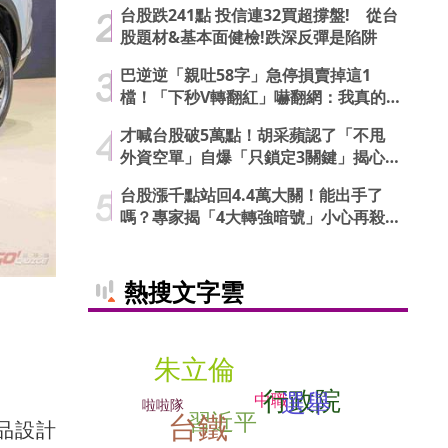
台股跌241點 投信連32買超撐盤! 從台
股題材&基本面健檢!跌深反彈是陷阱
巴逆逆「親吐58字」急停損賣掉這1
檔！「下秒V轉翻紅」嚇翻網：我真的
信了
才喊台股破5萬點！胡采蘋認了「不甩
外資空單」自爆「只鎖定3關鍵」揭心
法
台股漲千點站回4.4萬大關！能出手了
嗎？專家揭「4大轉強暗號」小心再殺
低
熱搜文字雲
朱立倫
行政院
選舉
中職
啦啦隊
習近平
台鐵
產品設計