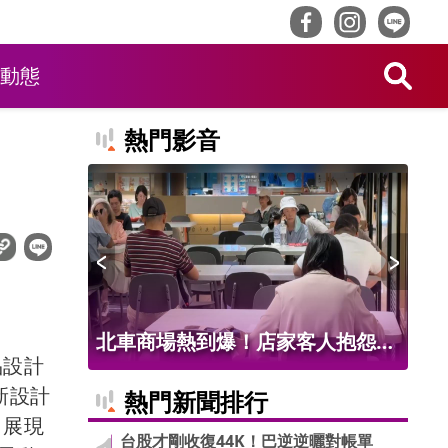
動態
熱門影音
人抱怨冷
台股4天飆4900點好多人賣飛 公
台
品設計
中
股、政府基金重押台積電.聯發科
反
新設計
熱門新聞排行
，展現
台股才剛收復44K！巴逆逆曬對帳單