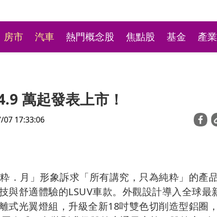
房市
汽車
熱門概念股
焦點股
基金
產業
容 94.9 萬起發表上市！
7 17:33:06
「挑戰4萬5」！ 政府
北車商場熱到爆！店家客
l，以「粋．月」形象訴求「所有講究，只為純粋」的產
億進場 被動元件狂歡
氣不涼 新光三越：調整
技與舒適體驗的LSUV車款。外觀設計導入全球最
離式光翼燈組，升級全新18吋雙色切削造型鋁圈