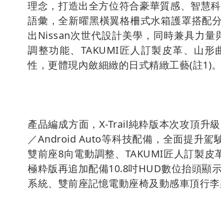
理念，打造出全方位符合豪華質感、智慧科
語彙，全新曜黑橫翼格柵式水箱護罩搭配分
出Nissan次世代設計美學，同時兼具力
調整功能、TAKUMI匠人訂製皮革、山
性，更體現內斂細緻的日式精緻工藝(註1)
產品編成方面，X-Trail純粋版本次攻頂升級12
／Android Auto等科技配備，全面
雙前座8向電動調整、TAKUMI匠人訂製
極粋版再追加配備10.8吋HUD數位抬頭顯示器（H
系統、雙前座記憶電動座椅及動感車頂行李