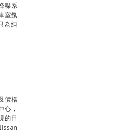
降噪系
車室氛
只為純
成及價格
中心，
現的日
ssan