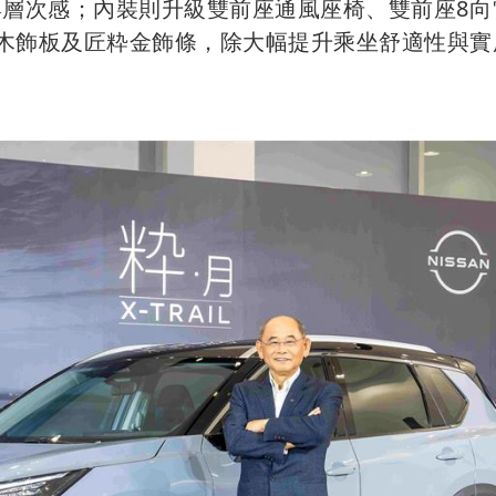
量與層次感；內裝則升級雙前座通風座椅、雙前座8向
曲木飾板及匠粋金飾條，除大幅提升乘坐舒適性與實
。