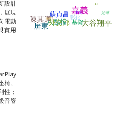
新設計
AI
嘉義
，展現
蘇貞昌
足球
其他
彰化
陳其邁
網紅
八點檔
向電動
大谷翔平
外交部
基隆
屏東
與實用
Play
風座椅、
利性；
頂級音響