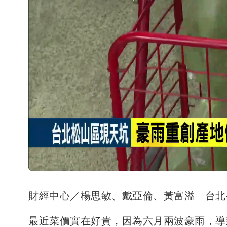
財經中心／楊思敏、戴亞倫、黃富溢 台北
最近菜價實在好貴，因為六月兩波豪雨，導