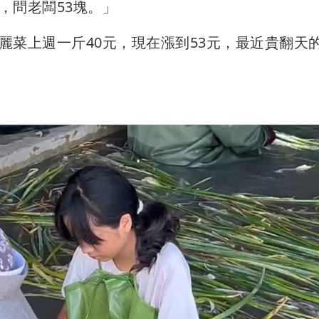
，問老闆53塊。」
麗菜上週一斤40元，現在漲到53元，最近貴翻天
。