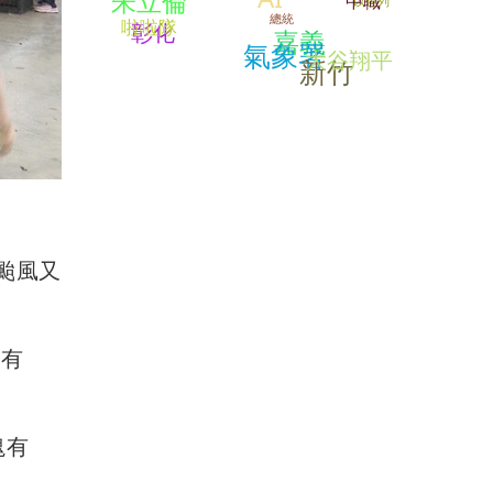
朱立倫
中職
以色列
總統
啦啦隊
彰化
嘉義
氣象署
大谷翔平
新竹
颱風又
有有
塊有