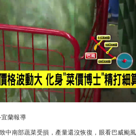
-宜蘭報導
致中南部蔬菜受損，產量還沒恢復，眼看巴威颱