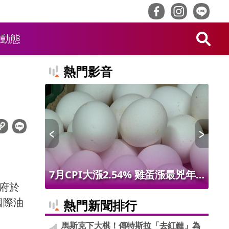
動態
熱門影音
值吸客！
7月CPI大漲2.54% 雞蛋漲最兇年
台
政府於
品吃到飽
增9.56% 進出口物價創50年最大漲
盤
國際油
熱門新聞排行
幅
深
馬斯克下大棋！傳特斯拉「去紅鏈」為