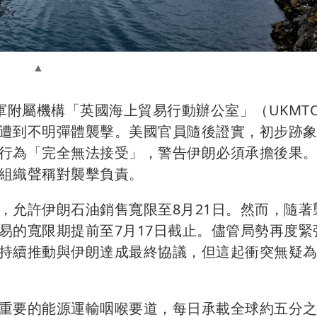
海軍附屬機構「英國海上貿易行動辦公室」（UKMT
遭到不明彈體襲擊。美國官員隨後證實，初步跡
行為「完全無法接受」，警告伊朗必須承擔後果
組織聲稱對襲擊負責。
，允許伊朗石油銷售寬限至8月21日。然而，隨著
易的寬限期提前至7月17日截止。儘管局勢再度緊
持續推動與伊朗達成最終協議，但這起衝突無疑
重要的能源運輸咽喉要道，每日承載全球約五分