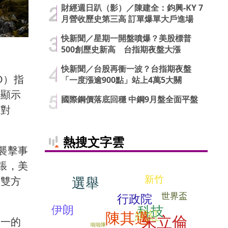
財經週日趴（影）／陳建全：鈞興-KY 7
月營收歷史第三高 訂單爆單大戶進場
快新聞／星期一開盤噴爆？美股標普
500創歷史新高 台指期夜盤大漲
快新聞／台股再衝一波？台指期夜盤
O）指
「一度漲逾900點」站上4萬5大關
象顯示
國際鋼價落底回穩 中鋼9月盤全面平盤
。對
熱搜文字雲
襲擊事
張，美
新竹
選舉
為雙方
世界盃
行政院
科技
伊朗
網紅
陳其邁
朱立倫
之一的
啦啦隊