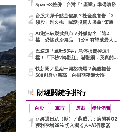
SpaceX整併 台灣「1產業」準備噴發
台股大彈千點是假象？杜金龍警告「2
類股」別久抱 喊話投資人保命1策略
AI泡沫破裂掀熊市？外媒點名「這2
檔」恐慘跌淪祭品 1公司有望成最大
贏家
巴逆逆「親吐58字」急停損賣掉這1
檔！「下秒V轉翻紅」嚇翻網：我真的
信了
快新聞／星期一開盤噴爆？美股標普
500創歷史新高 台指期夜盤大漲
財經關鍵字排行
台股
車市
房市
餐飲消費
財經週日趴（影）／蘇威元：廣閎科Q2
獲利季增88% 切入機器人+AI伺服器