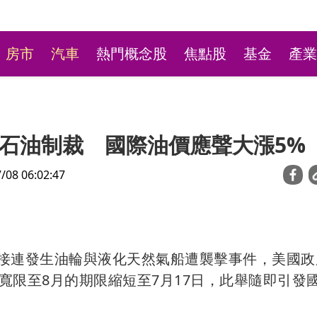
房市
汽車
熱門概念股
焦點股
基金
產業
石油制裁 國際油價應聲大漲5%
8 06:02:47
林口平價小火鍋超高CP
rmuz）接連發生油輪與液化天然氣船遭襲擊事件，美國
最低190元自助吧飲料冰
寬限至8月的期限縮短至7月17日，此舉隨即引發