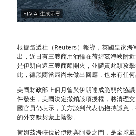
根據路透社（Reuters）報導，英國皇家
出，近日有三艘商用油輪在荷姆茲海峽附近
是伊朗向這三艘商船開火，並譴責此類攻擊
此，德黑蘭當局尚未做出回應，也未有任何
美國財政部上個月曾與伊朗達成脆弱的協議
件發生，美國決定撤銷該項授權，將清理交
國官員仍表示，美方談判代表仍抱持誠意，
的外交默契蒙上陰影。
荷姆茲海峽位於伊朗與阿曼之間，是全球最