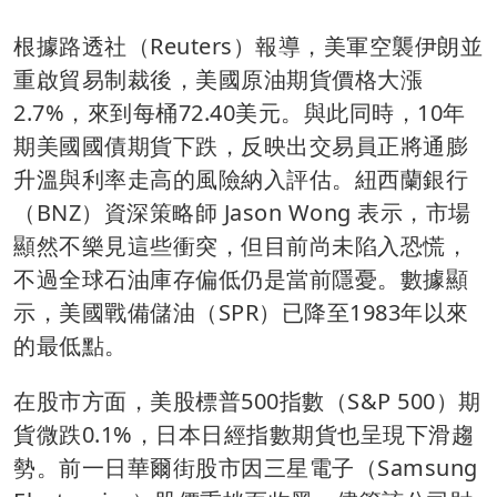
根據路透社（Reuters）報導，美軍空襲伊朗並
重啟貿易制裁後，美國原油期貨價格大漲
2.7%，來到每桶72.40美元。與此同時，10年
期美國國債期貨下跌，反映出交易員正將通膨
升溫與利率走高的風險納入評估。紐西蘭銀行
（BNZ）資深策略師 Jason Wong 表示，市場
顯然不樂見這些衝突，但目前尚未陷入恐慌，
不過全球石油庫存偏低仍是當前隱憂。數據顯
示，美國戰備儲油（SPR）已降至1983年以來
的最低點。
在股市方面，美股標普500指數（S&P 500）期
貨微跌0.1%，日本日經指數期貨也呈現下滑趨
勢。前一日華爾街股市因三星電子（Samsung