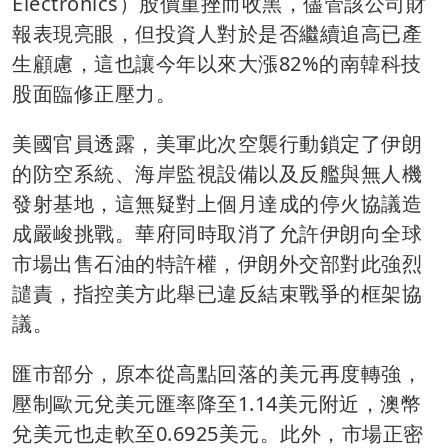
Electronics）股價重挫而收黑，儘管該公司財
報表現亮眼，但投資人對於是否繼續追高已產
生顧慮，這也讓今年以來大漲82%的南韓科技
股面臨修正壓力。
美國官員透露，美軍此次空襲行動鎖定了伊朗
的防空系統、海岸監視設備以及反艦與無人機
發射基地，這無疑對上個月達成的停火協議造
成嚴峻挑戰。華府同時取消了允許伊朗向全球
市場出售石油的特許權，伊朗外交部對此強烈
譴責，指控美方此舉已違反結束戰爭的框架協
議。
匯市部分，原本從高點回落的美元再度轉強，
壓制歐元兌美元匯率降至1.14美元附近，澳幣
兌美元也走軟至0.6925美元。此外，市場正密