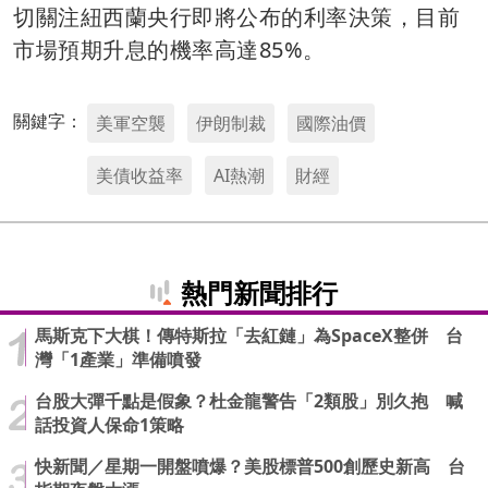
切關注紐西蘭央行即將公布的利率決策，目前
市場預期升息的機率高達85%。
關鍵字：
美軍空襲
伊朗制裁
國際油價
美債收益率
AI熱潮
財經
熱門新聞排行
馬斯克下大棋！傳特斯拉「去紅鏈」為SpaceX整併 台
灣「1產業」準備噴發
台股大彈千點是假象？杜金龍警告「2類股」別久抱 喊
話投資人保命1策略
快新聞／星期一開盤噴爆？美股標普500創歷史新高 台