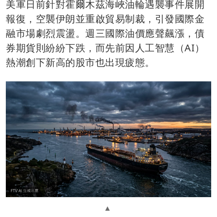
美軍日前針對霍爾木茲海峽油輪遇襲事件展開
報復，空襲伊朗並重啟貿易制裁，引發國際金
融市場劇烈震盪。週三國際油價應聲飆漲，債
券期貨則紛紛下跌，而先前因人工智慧（AI）
熱潮創下新高的股市也出現疲態。