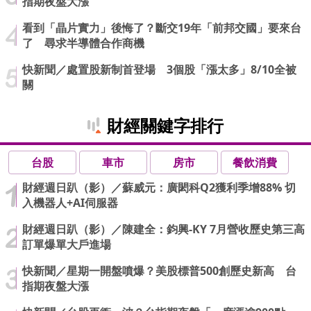
指期夜盤大漲
看到「晶片實力」後悔了？斷交19年「前邦交國」要來台
了 尋求半導體合作商機
快新聞／處置股新制首登場 3個股「漲太多」8/10全被
關
財經關鍵字排行
台股
車市
房市
餐飲消費
財經週日趴（影）／蘇威元：廣閎科Q2獲利季增88% 切
入機器人+AI伺服器
財經週日趴（影）／陳建全：鈞興-KY 7月營收歷史第三高
訂單爆單大戶進場
快新聞／星期一開盤噴爆？美股標普500創歷史新高 台
指期夜盤大漲