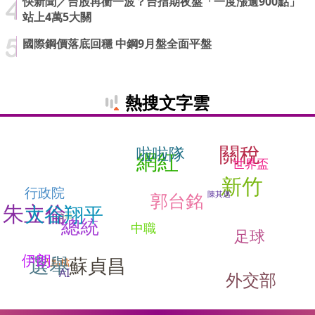
快新聞／台股再衝一波？台指期夜盤「一度漲逾900點」
站上4萬5大關
國際鋼價落底回穩 中鋼9月盤全面平盤
熱搜文字雲
關稅
啦啦隊
網紅
世界盃
新竹
行政院
陳其邁
郭台銘
朱立倫
大谷翔平
台鐵
總統
中職
足球
伊朗
選舉
蘇貞昌
八點檔
AI
外交部