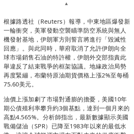
根據路透社（Reuters）報導，中東地區爆發新
一輪衝突，美軍發動空襲瞄準防空系統與無人
機發射基地，伊朗軍方則誓言將進行「毀滅性
回應」。與此同時，華府取消了允許伊朗向全
球市場銷售石油的特許權，伊朗外交部指責此
舉違反了結束戰爭的框架協議。地緣政治局勢
再度緊繃，布蘭特原油期貨價格上漲2%至每桶
75.60美元。
油價上漲加劇了市場對通膨的擔憂，美國10年
期公債殖利率攀升約3個基點，達到一個月來的
高點4.565%。分析師指出，最新數據顯示美國
戰備儲油（SPR）已降至1983年以來的最低水