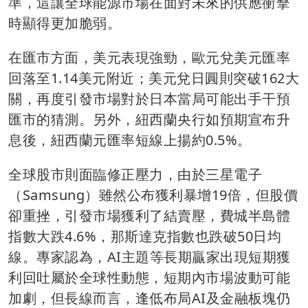
準，這讓全球能源市場在面對未來的供應衝擊
時顯得更加脆弱。
在匯市方面，美元表現強勁，歐元兌美元匯率
回落至1.14美元附近；美元兌日圓則突破162大
關，再度引發市場對於日本當局可能出手干預
匯市的猜測。另外，紐西蘭央行如預期宣布升
息後，紐西蘭元匯率短線上揚約0.5%。
全球股市則面臨修正壓力，由於三星電子
（Samsung）雖然公布獲利暴增19倍，但股價
卻重挫，引發市場獲利了結賣壓，費城半島體
指數大跌4.6%，那斯達克指數也跌破50日均
線。專家認為，AI主題等長期贏家出現短期獲
利回吐屬於全球性動態，短期內市場波動可能
加劇，但長線而言，逢低布局AI及金融板塊仍