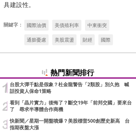
具建設性。
關鍵字：
國際油價
美債殖利率
中東衝突
通膨憂慮
美股震盪
財經
國際
熱門新聞排行
台股大彈千點是假象？杜金龍警告「2類股」別久抱 喊
話投資人保命1策略
看到「晶片實力」後悔了？斷交19年「前邦交國」要來台
了 尋求半導體合作商機
快新聞／星期一開盤噴爆？美股標普500創歷史新高 台
指期夜盤大漲