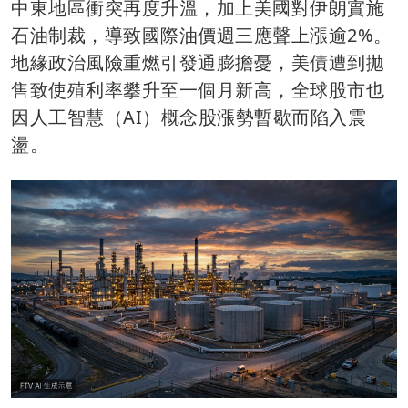
中東地區衝突再度升溫，加上美國對伊朗實施
石油制裁，導致國際油價週三應聲上漲逾2%。
地緣政治風險重燃引發通膨擔憂，美債遭到拋
售致使殖利率攀升至一個月新高，全球股市也
因人工智慧（AI）概念股漲勢暫歇而陷入震
盪。