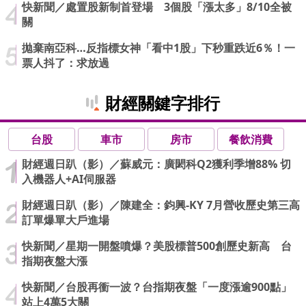
快新聞／處置股新制首登場 3個股「漲太多」8/10全被
關
拋棄南亞科…反指標女神「看中1股」下秒重跌近6％！一
票人抖了：求放過
財經關鍵字排行
台股
車市
房市
餐飲消費
財經週日趴（影）／蘇威元：廣閎科Q2獲利季增88% 切
入機器人+AI伺服器
財經週日趴（影）／陳建全：鈞興-KY 7月營收歷史第三高
訂單爆單大戶進場
快新聞／星期一開盤噴爆？美股標普500創歷史新高 台
指期夜盤大漲
快新聞／台股再衝一波？台指期夜盤「一度漲逾900點」
站上4萬5大關