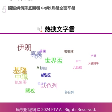
國際鋼價落底回穩 中鋼9月盤全面平盤
熱搜文字雲
伊朗
英國
啦啦隊
嘉義
科技
彰化
世界盃
新竹
大谷翔平
AI
基隆
八點檔
網紅
總統
中職
氣象署
以色列
習近平
關稅
郭台銘
民視財經網 © 2024 FTV All Rights Reserved.