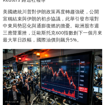
美國總統川普對伊朗政策再度轉趨強硬，公開
宣稱結束與伊朗的初步協議，此舉引發市場對
中東局勢惡化與通膨復燃的擔憂。歐洲股市週
三應聲重挫，泛歐斯托克600指數創下一個月來
最大單日跌幅，國際油價則飆升5%。