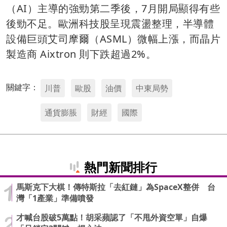
（AI）主導的強勁第二季後，7月開局顯得有些
後勁不足。歐洲科技股呈現震盪整理，半導體
設備巨頭艾司摩爾（ASML）微幅上漲，而晶片
製造商 Aixtron 則下跌超過2%。
關鍵字：
川普
歐股
油價
中東局勢
通貨膨脹
財經
國際
熱門新聞排行
馬斯克下大棋！傳特斯拉「去紅鏈」為SpaceX整併 台
灣「1產業」準備噴發
才喊台股破5萬點！胡采蘋認了「不甩外資空單」自爆