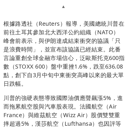
根據路透社（Reuters）報導，美國總統川普在
前往土耳其參加北大西洋公約組織（NATO）
峰會前表示，與伊朗達成結束衝突的協議「只
是浪費時間」，並宣布該協議已經結束。此番
言論重創全球金融市場信心，泛歐斯托克600指
數（STOXX 600）盤中重挫1.6%，跌至636.08
點，創下自3月中旬中東衝突高峰以來的最大單
日跌幅。
川普的強硬表態導致國際油價應聲飆漲5%，進
而拖累航空股與汽車股表現。法國航空（Air
France）與維茲航空（Wizz Air）股價雙雙重
摔超過5%，漢莎航空（Lufthansa）也因評等