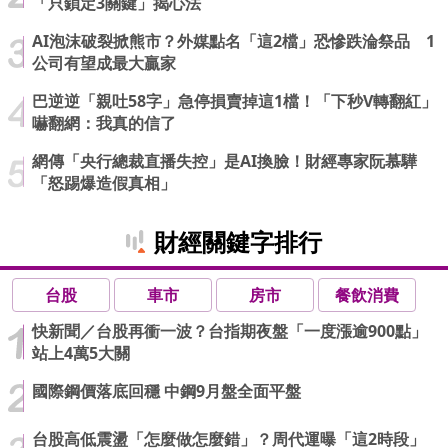
「只鎖定3關鍵」揭心法
AI泡沫破裂掀熊市？外媒點名「這2檔」恐慘跌淪祭品 1
公司有望成最大贏家
巴逆逆「親吐58字」急停損賣掉這1檔！「下秒V轉翻紅」
嚇翻網：我真的信了
網傳「央行總裁直播失控」是AI換臉！財經專家阮慕驊
「怒踢爆造假真相」
財經關鍵字排行
台股
車市
房市
餐飲消費
快新聞／台股再衝一波？台指期夜盤「一度漲逾900點」
站上4萬5大關
國際鋼價落底回穩 中鋼9月盤全面平盤
台股高低震盪「怎麼做怎麼錯」？周代運曝「這2時段」