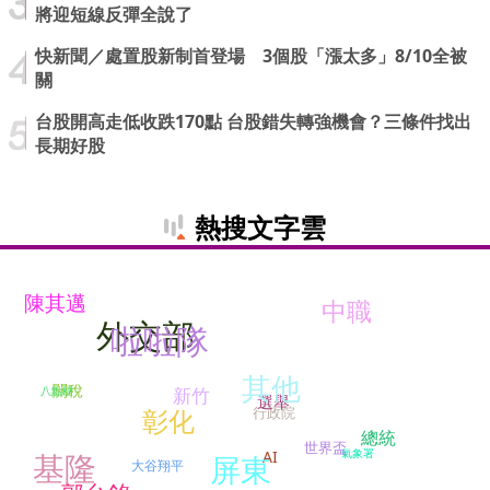
將迎短線反彈全說了
快新聞／處置股新制首登場 3個股「漲太多」8/10全被
關
台股開高走低收跌170點 台股錯失轉強機會？三條件找出
長期好股
熱搜文字雲
陳其邁
中職
外交部
啦啦隊
其他
關稅
新竹
八點檔
選舉
行政院
彰化
總統
世界盃
氣象署
AI
基隆
屏東
大谷翔平