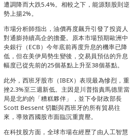
遭調降而大跌5.4%。相較之下，能源類股則逆
勢上揚2%。
市場分析師指出，油價再度飆升引發了投資人
對通膨持續高企的擔憂。原本市場預期歐洲中
央銀行（ECB）今年底前再度升息的機率已降
低，但在美伊局勢生變後，交易員預估的升息
幅度已從先前的25個基點上升至38個基點。
此外，西班牙股市（IBEX）表現最為慘烈，重
挫2.3%至三週新低。主因是川普指責馬德里當
局是北約的「糟糕夥伴」，並下令財政部長
Scott Bessent 切斷與西班牙的所有貿易往
來，導致西國股市面臨沉重賣壓。
在科技股方面，全球市場在經歷了由人工智慧