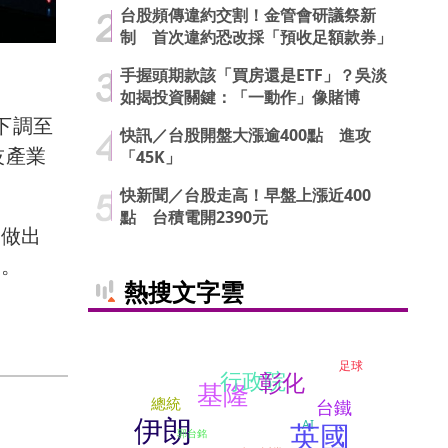
台股頻傳違約交割！金管會研議祭新
制 首次違約恐改採「預收足額款券」
手握頭期款該「買房還是ETF」？吳淡
如揭投資關鍵：「一動作」像賭博
下調至
快訊／台股開盤大漲逾400點 進攻
技產業
「45K」
快新聞／台股走高！早盤上漲近400
點 台積電開2390元
所做出
險。
熱搜文字雲
足球
行政院
彰化
基隆
總統
台鐵
伊朗
英國
AI
郭台銘