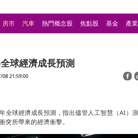
房市
汽車
熱門概念股
焦點股
基金
產業
26全球經濟成長預測
8 21:59:00
新莊粉條冰店9月將歇業
26年全球經濟成長預測，指出儘管人工智慧（AI）
不捨盼「新莊陳意涵」接
衝突所帶來的經濟衝擊。