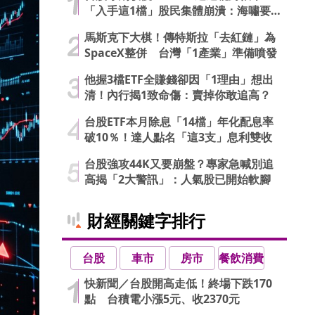
「入手這1檔」股民集體崩潰：海嘯要
來了…
馬斯克下大棋！傳特斯拉「去紅鏈」為
SpaceX整併 台灣「1產業」準備噴發
他握3檔ETF全賺錢卻因「1理由」想出
清！內行揭1致命傷：賣掉你敢追高？
台股ETF本月除息「14檔」年化配息率
破10％！達人點名「這3支」息利雙收
台股強攻44K又要崩盤？專家急喊別追
高揭「2大警訊」：人氣股已開始軟腳
財經關鍵字排行
台股
車市
房市
餐飲消費
快新聞／台股開高走低！終場下跌170
點 台積電小漲5元、收2370元