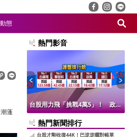
動態
熱門影音
！ 老饕
台股用力飛「挑戰4萬5」！ 政府
北
浪潮蓬
班
基金226億進場 被動元件狂歡
氣
熱門新聞排行
台股才剛收復44K！巴逆逆曬對帳單