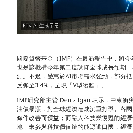
國際貨幣基金（IMF）在最新報告中，將今年
也是該機構今年第二度調降全球成長預期。
測。不過，受惠於AI市場需求強勁，部分抵
反彈至3.4%，呈現「V型復甦」。
IMF研究部主管 Deniz Igan 表示，中東衝
油價暴漲，對全球經濟造成沉重打擊。各國
條件改善而獲益；而融入科技業復甦的經濟
地，未參與科技價值鏈的能源進口國，經濟