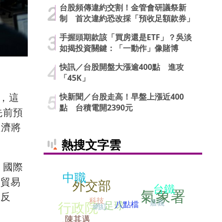
台股頻傳違約交割！金管會研議祭新
制 首次違約恐改採「預收足額款券」
手握頭期款該「買房還是ETF」？吳淡
如揭投資關鍵：「一動作」像賭博
快訊／台股開盤大漲逾400點 進攻
「45K」
%，這
快新聞／台股走高！早盤上漲近400
點 台積電開2390元
先前預
經濟將
熱搜文字雲
斷，國際
中職
因貿易
外交部
台鐵
氣象署
相反
科技
嘉義
行政院
八點檔
足球
網紅
陳其邁