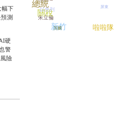
總統
習近平
屏東
大幅下
以色列
關稅
長預測
朱立倫
新竹
啦啦隊
英國
I硬
也警
續風險