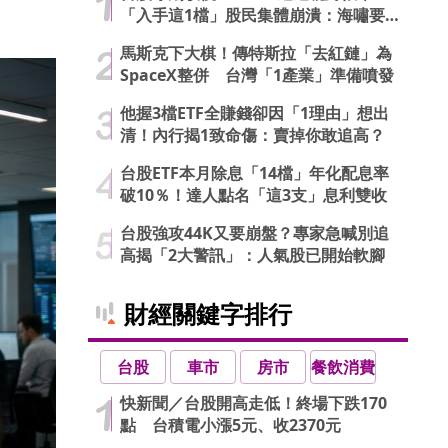
「入手這1檔」股民集體崩潰：海嘯要
來了…
馬斯克下大棋！傳特斯拉「去紅鏈」為
SpaceX整併 台灣「1產業」準備噴發
他握3檔ETF全賺錢卻因「1理由」想出
清！內行揭1致命傷：賣掉你敢追高？
台股ETF本月除息「14檔」年化配息率
破10％！達人點名「這3支」息利雙收
台股強攻44K又要崩盤？專家急喊別追
高揭「2大警訊」：人氣股已開始軟腳
財經關鍵字排行
台股
車市
房市
餐飲消費
快新聞／台股開高走低！終場下跌170
點 台積電小漲5元、收2370元