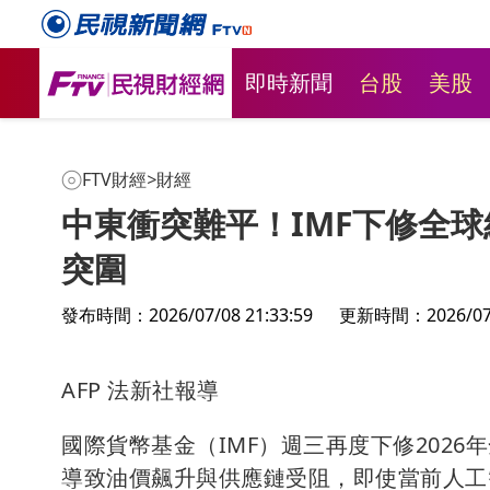
即時新聞
台股
美股
FTV財經
>
財經
中東衝突難平！IMF下修全
突圍
發布時間：2026/07/08 21:33:59
更新時間：2026/07/0
AFP 法新社報導
國際貨幣基金（IMF）週三再度下修2026
導致油價飆升與供應鏈受阻，即使當前人工