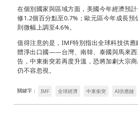
在個別國家與區域方面，美國今年經濟預計
修1.2個百分點至0.7%；歐元區今年成長預
則微幅上調至4.6%。
值得注意的是，IMF特別指出全球科技供應
體淨出口國——台灣、南韓、泰國與馬來西
告，中東衝突若再度升溫，恐將加劇大宗商
仍不容忽視。
關鍵字：
IMF
全球經濟
中東衝突
AI供應鏈