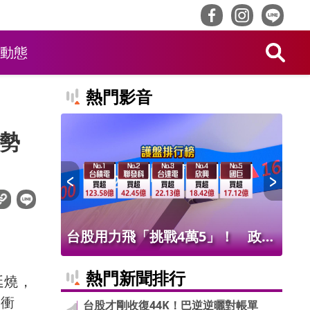
動態
熱門影音
逆勢
！ 老饕
台股用力飛「挑戰4萬5」！ 政府
北
班
基金226億進場 被動元件狂歡
氣
熱門新聞排行
延燒，
的衝
台股才剛收復44K！巴逆逆曬對帳單