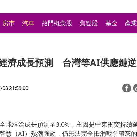
房市
汽車
熱門概念股
焦點股
基金
產業
球經濟成長預測 台灣等AI供應鏈
8 21:59:00
新莊粉條冰店9月將歇業
不捨盼「新莊陳意涵」接
年全球經濟成長預測至3.0%，主因是中東衝突持續
智慧（AI）熱潮強勁，仍無法完全抵消戰爭帶來