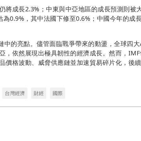
仍將成長2.3%；中東與中亞地區的成長預測則被
估為0.9%，其中法國下修至0.6%；中國今年的成
鏈中的亮點。儘管面臨戰爭帶來的動盪，全球四大A
亞，依然展現出極具韌性的經濟成長。然而，IMF
品價格波動、威脅供應鏈並加速貿易碎片化，後
台灣經濟
財經
國際
民視財經網 © 2024 FTV All Rights Reserved.