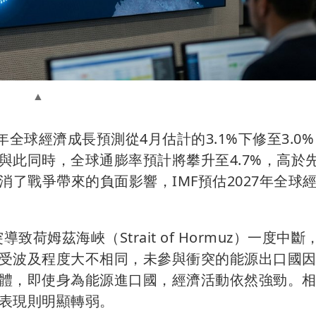
全球經濟成長預測從4月估計的3.1%下修至3.0
與此同時，全球通膨率預計將攀升至4.7%，高於
消了戰爭帶來的負面影響，IMF預估2027年全球
突導致荷姆茲海峽（Strait of Hormuz）一度中
受波及程度大不相同，未參與衝突的能源出口國
體，即使身為能源進口國，經濟活動依然強勁。
表現則明顯轉弱。