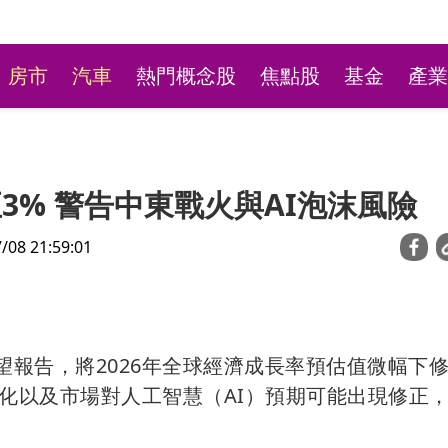
房市
汽車
熱門概念股
焦點股
基金
產業
至3% 警告中東戰火與AI泡沫風險
8 21:59:01
新莊粉條冰店9月將歇業
望報告，將2026年全球經濟成長率預估值微幅下
不捨盼「新莊陳意涵」接
碎片化以及市場對人工智慧（AI）預期可能出現修正