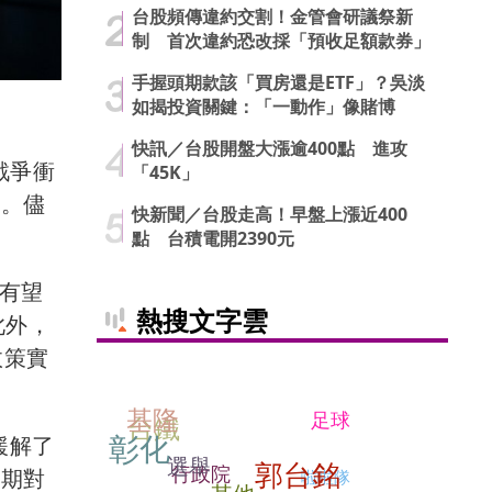
台股頻傳違約交割！金管會研議祭新
制 首次違約恐改採「預收足額款券」
手握頭期款該「買房還是ETF」？吳淡
如揭投資關鍵：「一動作」像賭博
快訊／台股開盤大漲逾400點 進攻
戰爭衝
「45K」
態。儘
快新聞／台股走高！早盤上漲近400
點 台積電開2390元
年有望
熱搜文字雲
此外，
政策實
基隆
足球
台鐵
彰化
緩解了
選舉
郭台銘
行政院
近期對
啦啦隊