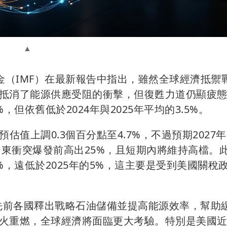
基金（IMF）在最新報告中指出，雖然全球經濟抵禦
抵消了能源供應受阻的衝擊，但復甦力道仍顯疲
，但依舊低於2024年與2025年平均的3.5%。
預估值上調0.3個百分點至4.7%，不過預期2027
中東衝突爆發前高出25%，且短期內將維持高檔。
5%，遠低於2025年的5%，這主要是受到美國關稅
示，儘管先前各國釋出戰略石油儲備並提高能源效率，幫助
火重燃，全球經濟將面臨更大考驗。特別是美國