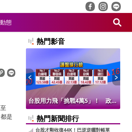
動態
熱門影音
！ 老饕
台股用力飛「挑戰4萬5」！ 政府
北
修至
班
基金226億進場 被動元件狂歡
氣
，都是
熱門新聞排行
台股才剛收復44K！巴逆逆曬對帳單