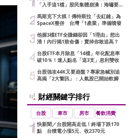
「入手這1檔」股民集體崩潰：海嘯要
來了…
馬斯克下大棋！傳特斯拉「去紅鏈」為
SpaceX整併 台灣「1產業」準備噴發
他握3檔ETF全賺錢卻因「1理由」想出
清！內行揭1致命傷：賣掉你敢追高？
台股ETF本月除息「14檔」年化配息率
破10％！達人點名「這3支」息利雙收
台股強攻44K又要崩盤？專家急喊別追
高揭「2大警訊」：人氣股已開始軟腳
財經關鍵字排行
台股
車市
房市
餐飲消費
快新聞／台股開高走低！終場下跌170
點 台積電小漲5元、收2370元