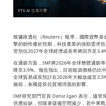
根據路透社（Reuters）報導，國際貨幣
擊的韌性優於預期，科技產業的強勁需求也
管預估2027年全球經濟成長率將回升至3.4%
在通膨方面，IMF將2026年全球整體通膨率
降至3.9%。報告指出，目前能源價格仍比
全球貿易成長預計在2026年大幅放緩至3.
施前，各國提前拉貨潮消退的影響。
IMF研究部門官員 Deniz Igan 表
供應短缺，但隨著儲備空間減少，若中東戰