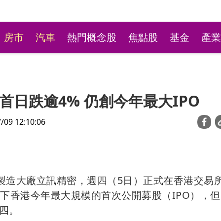
房市
汽車
熱門概念股
焦點股
基金
產業
日跌逾4% 仍創今年最大IPO
9 12:10:06
林口平價小火鍋超高CP
子製造大廠立訊精密，週四（5日）正式在香港交易
最低190元自助吧飲料冰
下香港今年最大規模的首次公開募股（IPO），
四。