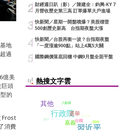
財經週日趴（影）／陳建全：鈞興-KY 7
月營收歷史第三高 訂單爆單大戶進場
快新聞／星期一開盤噴爆？美股標普
500創歷史新高 台指期夜盤大漲
快新聞／台股再衝一波？台指期夜盤
產基地
「一度漲逾900點」站上4萬5大關
幅超過
國際鋼價落底回穩 中鋼9月盤全面平盤
6億美
熱搜文字雲
技巨頭
轉型的
其他
八點檔
行政院
選舉
朱立倫
ost
新竹
台鐵
嘉義
關稅
習近平
除了消費