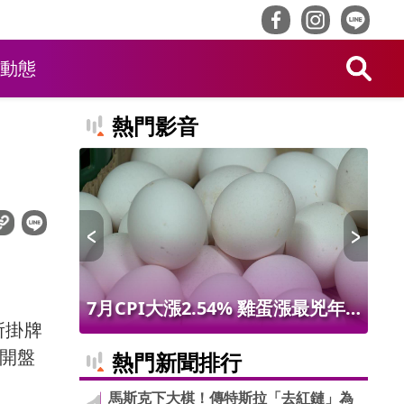
動態
熱門影音
值吸客！
7月CPI大漲2.54% 雞蛋漲最兇年
台
所掛牌
品吃到飽
增9.56% 進出口物價創50年最大漲
盤
但開盤
熱門新聞排行
幅
深
馬斯克下大棋！傳特斯拉「去紅鏈」為