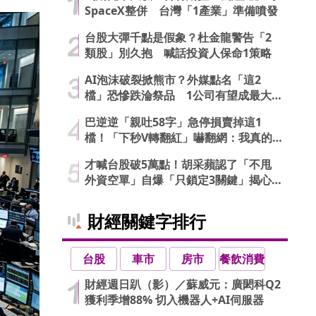
SpaceX整併 台灣「1產業」準備噴發
台股大彈千點是假象？杜金龍警告「2
類股」別久抱 喊話投資人保命1策略
AI泡沫破裂掀熊市？外媒點名「這2
檔」恐慘跌淪祭品 1公司有望成最大
贏家
巴逆逆「親吐58字」急停損賣掉這1
檔！「下秒V轉翻紅」嚇翻網：我真的
信了
才喊台股破5萬點！胡采蘋認了「不甩
外資空單」自爆「只鎖定3關鍵」揭心
法
財經關鍵字排行
台股
車市
房市
餐飲消費
財經週日趴（影）／蘇威元：廣閎科Q2
獲利季增88% 切入機器人+AI伺服器