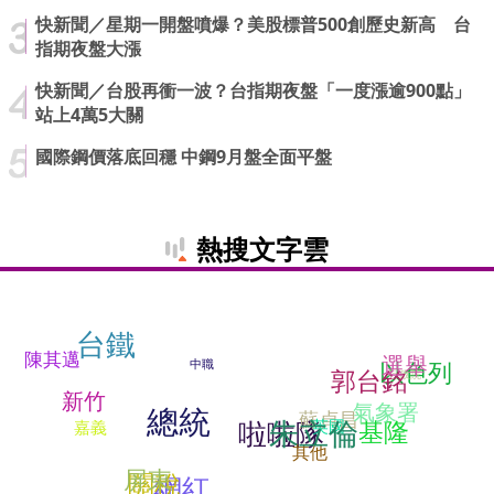
快新聞／星期一開盤噴爆？美股標普500創歷史新高 台
指期夜盤大漲
快新聞／台股再衝一波？台指期夜盤「一度漲逾900點」
站上4萬5大關
國際鋼價落底回穩 中鋼9月盤全面平盤
熱搜文字雲
台鐵
陳其邁
選舉
以色列
中職
郭台銘
行政院
新竹
氣象署
總統
蘇貞昌
朱立倫
啦啦隊
基隆
英國
嘉義
其他
屏東
關稅
網紅