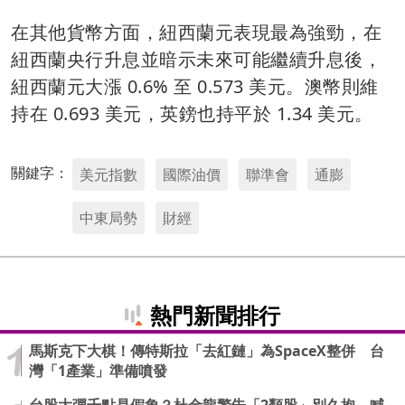
在其他貨幣方面，紐西蘭元表現最為強勁，在
紐西蘭央行升息並暗示未來可能繼續升息後，
紐西蘭元大漲 0.6% 至 0.573 美元。澳幣則維
持在 0.693 美元，英鎊也持平於 1.34 美元。
關鍵字：
美元指數
國際油價
聯準會
通膨
中東局勢
財經
熱門新聞排行
馬斯克下大棋！傳特斯拉「去紅鏈」為SpaceX整併 台
灣「1產業」準備噴發
台股大彈千點是假象？杜金龍警告「2類股」別久抱 喊