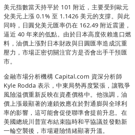
美元指數當天持平於 101 附近，主要受到歐元
兌美元上漲 0.1% 至 1.1426 美元的支撐。與此
同時，日圓兌美元匯率仍在 162.49 附近震盪，
逼近 40 年來的低點。由於日本高度依賴進口燃
料，油價上漲對日本財政與日圓匯率造成沉重
壓力，市場正密切關注官方是否會出手干預匯
市。
金融市場分析機構 Capital.com 資深分析師
Kyle Rodda 表示，中東局勢再度緊張，讓戰爭
風險溢價重新反映在資產價格中。他強調，油
價上漲最顯著的連鎖效應在於對通膨與全球利
率的影響，這可能會促使聯準會提前升息。在
美國總統川普宣布結束臨時和平協議並發動新
一輪空襲後，市場避險情緒顯著升溫。