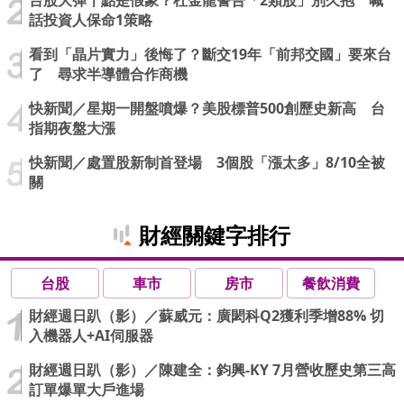
話投資人保命1策略
看到「晶片實力」後悔了？斷交19年「前邦交國」要來台
了 尋求半導體合作商機
快新聞／星期一開盤噴爆？美股標普500創歷史新高 台
指期夜盤大漲
快新聞／處置股新制首登場 3個股「漲太多」8/10全被
關
財經關鍵字排行
台股
車市
房市
餐飲消費
財經週日趴（影）／蘇威元：廣閎科Q2獲利季增88% 切
入機器人+AI伺服器
財經週日趴（影）／陳建全：鈞興-KY 7月營收歷史第三高
訂單爆單大戶進場