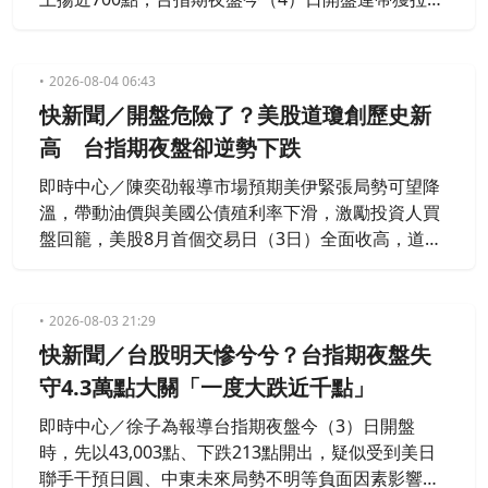
抬，截至晚間約21點16分，指數重返4.4萬點大關，
約在44,027點、上揚683點。
2026-08-04 06:43
快新聞／開盤危險了？美股道瓊創歷史新
高 台指期夜盤卻逆勢下跌
即時中心／陳奕劭報導市場預期美伊緊張局勢可望降
溫，帶動油價與美國公債殖利率下滑，激勵投資人買
盤回籠，美股8月首個交易日（3日）全面收高，道瓊
工業指數創歷史收盤新高。雖然美股大漲，但今
（4）日台指期夜盤反而下跌67點、0.16%，收43,152
點，台積電期貨盤後同步下跌24點。
2026-08-03 21:29
快新聞／台股明天慘兮兮？台指期夜盤失
守4.3萬點大關「一度大跌近千點」
即時中心／徐子為報導台指期夜盤今（3）日開盤
時，先以43,003點、下跌213點開出，疑似受到美日
聯手干預日圓、中東未來局勢不明等負面因素影響，