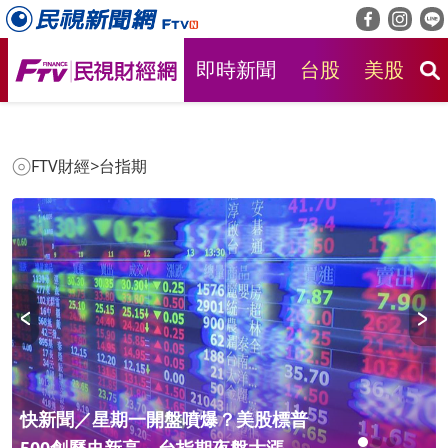
即時新聞
台股
美股
房
FTV財經
>
台指期
快新聞／星期一開盤噴爆？美股標普