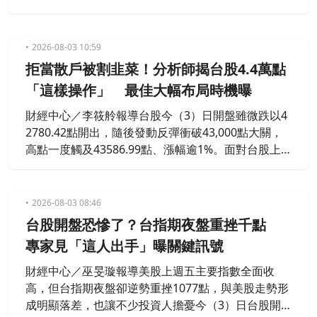
最低來到42,249點、下跌970點，失守43K大關，截至
晚間約21點24分，指數約在42,396點、下跌823點。
2026-08-03 10:59
拒當散戶被割韭菜！分析師揭台股4.4萬點
「這樣操作」 最佳大幅布局時機曝
財經中心／李筱舲報導台股今（3）日開盤雖微跌以4
2780.42點開出，隨後發動反彈衝破43,000點大關，
高點一度觸及43586.99點、漲幅逾1%。面對台股上
週五在大漲3186.45點後，台指期夜盤卻一度慘跌逾
千點的恐慌，分析師周代運指出，夜盤回檔僅為短線
震盪，目前多頭行情的架構未改變，投資人無須過度
2026-08-03 08:46
恐慌，但操作上需切忌盲目追高。
台股開盤恐慘了？台指期夜盤重挫千點
專家見「這人出手」曝關鍵訊號
財經中心／巫旻璇報導美股上週五主要指數全面收
高，但台指期夜盤卻逆勢重挫1077點，與美股走勢形
成明顯落差，也讓不少投資人擔憂今（3）日台股開