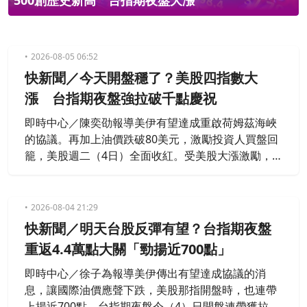
500創歷史新高 台指期夜盤大漲
2026-08-05 06:52
快新聞／今天開盤穩了？美股四指數大
漲 台指期夜盤強拉破千點慶祝
即時中心／陳奕劭報導美伊有望達成重啟荷姆茲海峽
的協議。再加上油價跌破80美元，激勵投資人買盤回
籠，美股週二（4日）全面收紅。受美股大漲激勵，
台指期夜盤今（5）日大漲1,195點、2.76%，收44,53
9點，台積電期貨盤後同步上漲50點。
2026-08-04 21:29
快新聞／明天台股反彈有望？台指期夜盤
重返4.4萬點大關「勁揚近700點」
即時中心／徐子為報導美伊傳出有望達成協議的消
息，讓國際油價應聲下跌，美股那指開盤時，也連帶
上揚近700點，台指期夜盤今（4）日開盤連帶獲拉