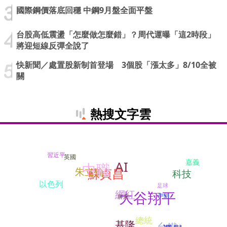
國際鋼價落底回穩 中鋼9月盤全面平盤
台股高低震盪「怎麼做怎麼錯」？周代運曝「這2時段」
將迎短線反彈全說了
快新聞／處置股新制首登場 3個股「漲太多」8/10全被
關
熱搜文字雲
習近平
英國
嘉義
AI
中職
蘇貞昌
朱立倫
科技
以色列
足球
網紅
大谷翔平
伊朗
屏東
總統
基隆
台鐵