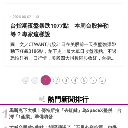
盤後的表現。對此，財經部落客葉育碩指出，儘管台
指期夜盤大幅回落，但美國總統川普（Donald Trum
p）近日針對伊朗局勢釋出的最新訊息，可能成為影
2026-08-02 11:01
響市場情緒的重要關鍵。他表示，「雖然週五台股夜
台指期夜盤暴跌1077點 本周台股挫勒
盤大跌1000點，但看到這個消息，應該可以稍微安心
等？專家這樣說
一點。」
圖、文／CTWANT台股31日在美股前一天夜盤強彈帶
動下狂飆3186點，創下史上最大單日收盤漲點。不過
恐怕只有一日行情，美股四大指數同步收紅，台指期
夜盤卻逆勢重挫1077點，引發市場關注明（3）日台
股是否將面臨回檔壓力。
«
‹
1
2
3
4
5
›
»
熱門新聞排行
馬斯克下大棋！傳特斯拉「去紅鏈」為SpaceX整併 台
灣「1產業」準備噴發
才喊台股破5萬點！胡采蘋認了「不甩外資空單」自爆