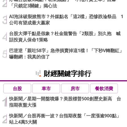
「只鎖定3關鍵」揭心法
AI泡沫破裂掀熊市？外媒點名「這2檔」恐慘跌淪祭品 1
公司有望成最大贏家
台股大彈千點是假象？杜金龍警告「2類股」別久抱 喊
話投資人保命1策略
巴逆逆「親吐58字」急停損賣掉這1檔！「下秒V轉翻紅」
嚇翻網：我真的信了
財經關鍵字排行
台股
車市
房市
餐飲消費
快新聞／星期一開盤噴爆？美股標普500創歷史新高 台
指期夜盤大漲
快新聞／台股再衝一波？台指期夜盤「一度漲逾900點」
站上4萬5大關