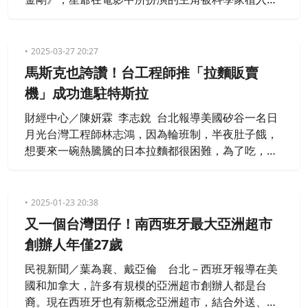
片後，身體能夠千變萬化，沒想到兄弟兩人自此迷上
機器人，求學之路一路走來都與研究機器人有關，如
今甚至還會編撰程式，設計機器人，也帶著設計的機
2025-03-27 20:27
器人參與國內外各種賽事。今年9月，林姓兄弟還在
馬斯克也誇讚！台工程師推「拉麵販賣
日本最高級別的ROBO-ONE大賽中，分別獲得第2名
機」成功進駐特斯拉
及第4名的殊榮，而這也
財經中心／陳妍霖 李志銳 台北報導美國矽谷一名日
月光台灣工程師林志鴻，因為輪班制，半夜肚子餓，
想要來一碗熱騰騰的日本拉麵都很困難，為了吃，他
燃起創業夢，研發推出「拉麵販賣機」，只要90秒就
能吃到一碗拉麵，也讓自動化機器在美國爆紅，還成
功進駐到特斯拉，連馬斯克都稱讚，業者還獨家透露
2025-01-23 20:38
說，下一步，要推台灣鹹酥雞自動販賣機。
又一個台灣囝仔！南西班牙最大亞洲超市
創辦人年僅27歲
民視新聞／葉為襄、戴亞倫 台北－西班牙報導在美
國和加拿大，許多有規模的亞洲超市創辦人都是台
裔。現在西班牙也有新概念亞洲超市，結合外送、郵