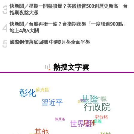
快新聞／星期一開盤噴爆？美股標普500創歷史新高 台
指期夜盤大漲
快新聞／台股再衝一波？台指期夜盤「一度漲逾900點」
站上4萬5大關
國際鋼價落底回穩 中鋼9月盤全面平盤
熱搜文字雲
蘇貞昌
彰化
基隆
中職
習近平
英國
選舉
行政院
郭台銘
陳其邁
嘉義
世界盃
足球
其他