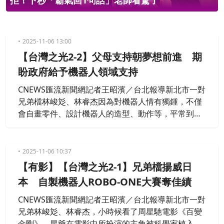
「霸氣回1句話」老師看驚了
美國用AI
2025-11-06 13:00
【台灣之光2-2】父母支持朝夢想前進 期
盼政府給予機器人領域支持
CNEWS匯流新聞網記者王昭濱／台北報導新北市一對
兄弟檔林峻彣、林睿杰因為對機器人情有獨鍾，不僅
會自畫零件、設計機器人的造型、動作等，平常到了
假日，還會擇日當起另類家教，將所學分享給對機器
人有興趣的國中、小學、高中或大學生們。所有人聚
在一起研究設計動作，對讓孩子們學習機器人的家長
2025-11-06 10:37
也說，小孩不會沉迷手機，都在想怎麼寫程式，如何
【有影】【台灣之光2-1】兄弟檔揚威日
讓機器人更強大，對大人小孩都是好事。
本 自製機器人ROBO-ONE大賽奪佳績
CNEWS匯流新聞網記者王昭濱／台北報導新北市一對
兄弟林峻彣、林睿杰，小時候看了周星馳電影《百變
金剛》，星爺在電影中所扮演的主角被科學家植入晶