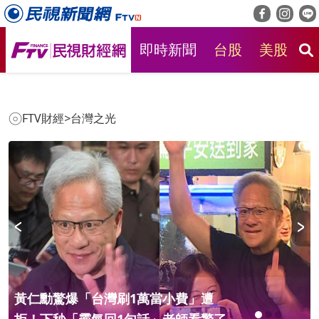
即時新聞
台股
美股
房
FTV財經
>
台灣之光
爆「台灣刷1萬當小費」遭
獨家！5位1