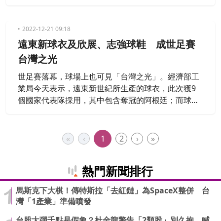
馬上又和美國大胃王PK，挑戰30分鐘吃掉20人份的什
錦麵，最後有沒有挑戰成功，一起來看。
2022-12-21 09:18
遠東新球衣及欣展、志強球鞋 成世足賽
台灣之光
世足賽落幕，球場上也可見「台灣之光」。經濟部工
業局今天表示，遠東新世紀所生產的球衣，此次獲9
個國家代表隊採用，其中包含奪冠的阿根廷；而球員
腳下的各大品牌足球鞋中，也能看到欣展工業、志強
國際等台廠的身影。
«
‹
1
2
›
»
熱門新聞排行
馬斯克下大棋！傳特斯拉「去紅鏈」為SpaceX整併 台
灣「1產業」準備噴發
台股大彈千點是假象？杜金龍警告「2類股」別久抱 喊