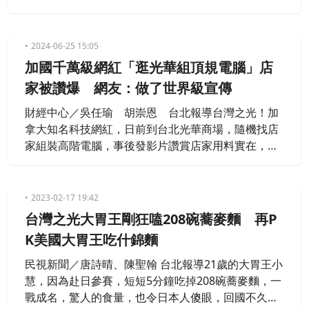
寄，讓當地西班牙人，能吃到拿到台灣的洋芋片和日
韓零食等，民視新聞獨家專訪到，從未曝光的創辦人
Shen，其實他年僅27歲，秉持著薄利多銷，用短影音
2024-06-25 15:05
行銷，現在一年營業額已經突破千萬元。
加國千萬級網紅「逛光華組頂規電腦」店
家被讚爆 網友：做了世界級宣傳
財經中心／吳任瑜 胡崇恩 台北報導台灣之光！加
拿大知名科技網紅，日前到台北光華商場，隨機找店
家組裝高階電腦，事後發影片讚賞店家用料實在，防
護措施完善，影片短短兩天，吸引兩百多萬點閱，有
不少粉絲看完影片表示，想來台灣組電腦，被網友大
讚，做了世界級的宣傳。
2023-02-17 19:42
台灣之光大胃王剛狂嗑208碗蕎麥麵 再P
K美國大胃王吃什錦麵
民視新聞／唐詩晴、陳聖翰 台北報導21歲的大胃王小
慧，因為赴日參賽，短短5分鐘吃掉208碗蕎麥麵，一
戰成名，驚人的食量，也令日本人傻眼，回國不久，