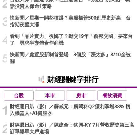
話投資人保命1策略
快新聞／星期一開盤噴爆？美股標普500創歷史新高 台
指期夜盤大漲
看到「晶片實力」後悔了？斷交19年「前邦交國」要來台
了 尋求半導體合作商機
快新聞／處置股新制首登場 3個股「漲太多」8/10全被
關
財經關鍵字排行
台股
車市
房市
餐飲消費
財經週日趴（影）／蘇威元：廣閎科Q2獲利季增88% 切
入機器人+AI伺服器
財經週日趴（影）／陳建全：鈞興-KY 7月營收歷史第三高
訂單爆單大戶進場