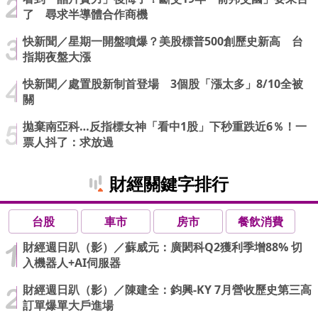
了 尋求半導體合作商機
快新聞／星期一開盤噴爆？美股標普500創歷史新高 台
指期夜盤大漲
快新聞／處置股新制首登場 3個股「漲太多」8/10全被
關
拋棄南亞科…反指標女神「看中1股」下秒重跌近6％！一
票人抖了：求放過
財經關鍵字排行
台股
車市
房市
餐飲消費
財經週日趴（影）／蘇威元：廣閎科Q2獲利季增88% 切
入機器人+AI伺服器
財經週日趴（影）／陳建全：鈞興-KY 7月營收歷史第三高
訂單爆單大戶進場