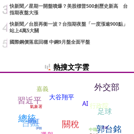
快新聞／星期一開盤噴爆？美股標普500創歷史新高 台
指期夜盤大漲
快新聞／台股再衝一波？台指期夜盤「一度漲逾900點」
站上4萬5大關
國際鋼價落底回穩 中鋼9月盤全面平盤
熱搜文字雲
外交部
嘉義
大谷翔平
習近平
AI
行政院
氣象署
足球
總統
台鐵
網紅
關稅
郭台銘
英國
伊朗
中職