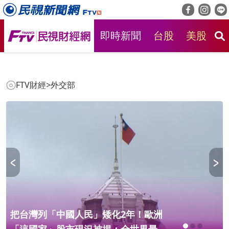
即時新聞
台股
美股
房
FTV財經
>
外交部
矮化2年！歐洲
快新聞／華府將批准200