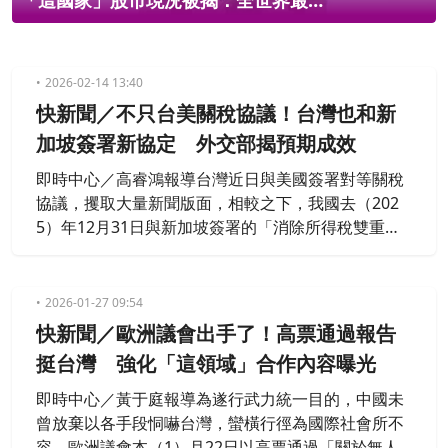
被揭：全世界最
林佳龍：不受川習會影響
2026-02-14 13:40
快新聞／不只台美關稅協議！台灣也和新
加坡簽署新協定 外交部揭預期成效
即時中心／高睿鴻報導台灣近日與美國簽署對等關稅
協議，攫取大量新聞版面，相較之下，我國去（202
5）年12月31日與新加坡簽署的「消除所得稅雙重課
稅、與防杜逃稅及避稅協定」（Agreement for the
Elimination of Double Taxation and the Preventio
n of Tax Evasion and Avoidance）就比較少受到關
2026-01-27 09:54
注。外交部特別說明，
快新聞／歐洲議會出手了！高票通過報告
挺台灣 強化「這領域」合作內容曝光
即時中心／黃于庭報導為遂行武力統一目的，中國未
曾放棄以各手段恫嚇台灣，蠻橫行徑為國際社會所不
容。歐洲議會本（1）月22日以高票通過「關於無人