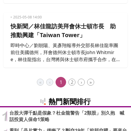
是台灣人，另有5人受傷，事發當下，萬海依照國際
海事規範棄船，不過事故重大，引發了涉及印度海軍
和印度海岸警衛隊的大規模應急回應和積極救援。
2025-05-08 14:00
快新聞／林佳龍訪美拜會休士頓市長 助
推動興建「Taiwan Tower」
即時中心／劉朝陽、黃彥翔報導外交部長林佳龍率團
前往美國德州，拜會德州休士頓市長John Whitmir
e，林佳龍指出，台灣將與休士頓市府攜手合作，在
該市推動興建「Taiwan Tower」，此舉有助於推動
「台灣投資美國隊」成為台灣在美國的招商平台，加
速台美經濟共同發展。而此提議也已獲得John Whitm
«
‹
1
2
›
»
ire市長與陪同出席的Houston First執行長Michael H
eckman正面回應。
熱門新聞排行
台股大彈千點是假象？杜金龍警告「2類股」別久抱 喊
話投資人保命1策略
看到「晶片實力」後悔了？斷交19年「前邦交國」要來台