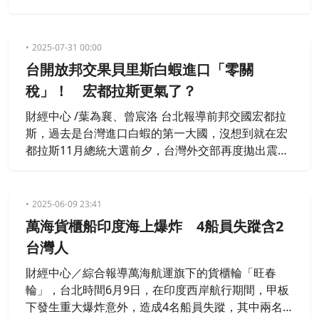
刻請求協商，可見台灣的「晶片外交」手段奏效，同
時在貿易上也作出調整，現在南非的蘋果進口量雪崩
式下滑。
2025-07-31 00:00
台開放邦交果貝里斯白蝦進口「零關
稅」！ 宏都拉斯更氣了？
財經中心 /葉為襄、曾宸洛 台北報導前邦交國宏都拉
斯，過去是台灣進口白蝦的第一大國，沒想到就在宏
都拉斯11月總統大選前夕，台灣外交部再度拋出震撼
彈，宣布即日起，開放進口邦交國貝里斯的白蝦等水
產品，而且通通零關稅，恐怕讓宏都拉斯後悔莫及。
2025-06-09 23:41
萬海貨櫃船印度海上爆炸 4船員失蹤含2
台灣人
財經中心／綜合報導萬海航運旗下的貨櫃輪「旺春
輪」，台北時間6月9日，在印度西岸航行期間，甲板
下發生重大爆炸意外，造成4名船員失蹤，其中兩名