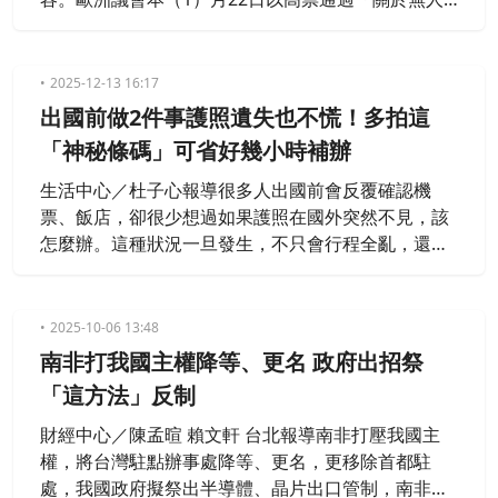
機及新型戰爭系統：歐盟需適應現今安全挑戰」報告
案，呼籲歐盟強化與台灣在內的印太夥伴，在無人機
科技及產業等安全與防衛的合作夥伴關係。我國外交
2025-12-13 16:17
部對此表達歡迎與肯定，並樂見台歐未來加強相關合
出國前做2件事護照遺失也不慌！多拍這
作與交流。
「神秘條碼」可省好幾小時補辦
生活中心／杜子心報導很多人出國前會反覆確認機
票、飯店，卻很少想過如果護照在國外突然不見，該
怎麼辦。這種狀況一旦發生，不只會行程全亂，還可
能卡在異地好幾天，補辦證件的時間與費用都會成為
額外負擔。不過，近日旅遊Vlogger「Travel Tips by
Laurie」就在社群媒體發布一段影片，教大家如何在
2025-10-06 13:48
出國前先做到兩件小事，就可以在國外遺失護照時，
南非打我國主權降等、更名 政府出招祭
輕鬆應對快速解決。
「這方法」反制
財經中心／陳孟暄 賴文軒 台北報導南非打壓我國主
權，將台灣駐點辦事處降等、更名，更移除首都駐
處，我國政府擬祭出半導體、晶片出口管制，南非立