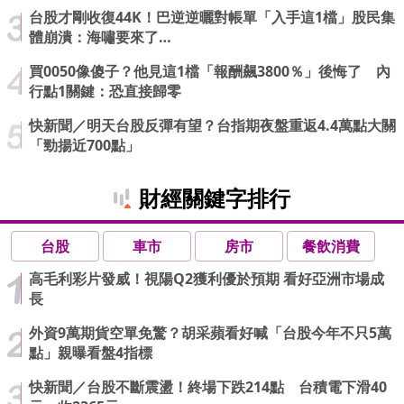
台股才剛收復44K！巴逆逆曬對帳單「入手這1檔」股民集
體崩潰：海嘯要來了…
買0050像傻子？他見這1檔「報酬飆3800％」後悔了 內
行點1關鍵：恐直接歸零
快新聞／明天台股反彈有望？台指期夜盤重返4.4萬點大關
「勁揚近700點」
財經關鍵字排行
台股
車市
房市
餐飲消費
高毛利彩片發威！視陽Q2獲利優於預期 看好亞洲市場成
長
外資9萬期貨空單免驚？胡采蘋看好喊「台股今年不只5萬
點」親曝看盤4指標
快新聞／台股不斷震盪！終場下跌214點 台積電下滑40