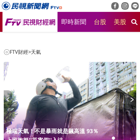
即時新聞
台股
美股
房
FTV財經
>
天氣
極端天氣！不是暴雨就是飆高溫 93％