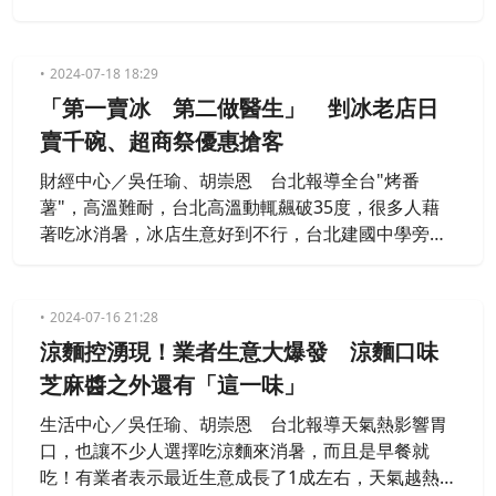
於高溫悶熱的天氣。而為了應對酷暑，台電也公布8
月供電能力，預估日尖峰最大可達4615萬瓩，備轉容
量率10%，供電能力充裕。
2024-07-18 18:29
「第一賣冰 第二做醫生」 剉冰老店日
賣千碗、超商祭優惠搶客
財經中心／吳任瑜、胡崇恩 台北報導全台"烤番
薯"，高溫難耐，台北高溫動輒飆破35度，很多人藉
著吃冰消暑，冰店生意好到不行，台北建國中學旁老
牌剉冰店，一天可以賣出1200碗剉冰，還有北投市場
也號稱剉冰店一級戰區，短短不到100公尺，開了三
間冰店，競爭激烈。
2024-07-16 21:28
涼麵控湧現！業者生意大爆發 涼麵口味
芝麻醬之外還有「這一味」
生活中心／吳任瑜、胡崇恩 台北報導天氣熱影響胃
口，也讓不少人選擇吃涼麵來消暑，而且是早餐就
吃！有業者表示最近生意成長了1成左右，天氣越熱