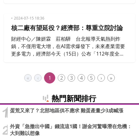
生意越好，不過，涼麵口味也大有學問，像是有店家
使用自製芝麻醬，清爽開胃，也有業者在涼麵淋上美
乃滋，在台北也能吃到中南部口味。
2024-07-15 18:36
核二廠有望延役？經濟部：尊重立院討論
財經中心／陳妍霖 莊柏驊 台北報導天氣熱到炸
鍋，不僅用電大增，在AI需求爆發下，未來產業需要
更多電力，經濟部今天（15日）公布「112年度全國
電力資源供需報告」，更盤點未來供電情勢，到2030
年用電將成長13%，不過外界關注，核二廠乾貯設施6
月已經和新北市政府完成行政調解，最快明年1月施
«
‹
1
2
3
4
5
›
»
工，2026年取得運轉執照，就能開始運轉，是否代表
核二廠要延役？經濟部能源署說，尊重立法院討論結
熱門新聞排行
果。
蛋荒又來了？北部地區供不應求 雞蛋產量少3成喊漲
外資「急撤出中國」錢流這1國！謝金河驚曝潛在危機：
大到難以想像