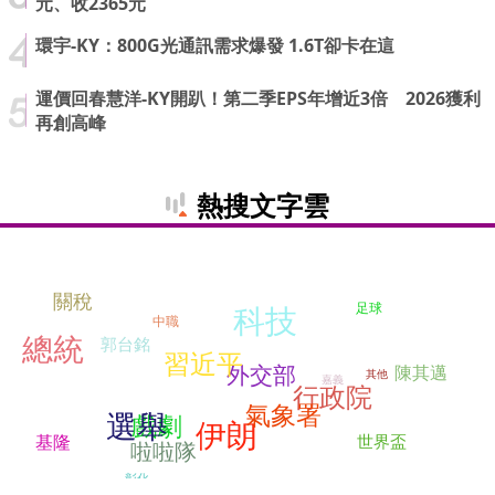
元、收2365元
環宇-KY：800G光通訊需求爆發 1.6T卻卡在這
運價回春慧洋-KY開趴！第二季EPS年增近3倍 2026獲利
再創高峰
熱搜文字雲
關稅
科技
足球
中職
總統
郭台銘
習近平
外交部
陳其邁
其他
嘉義
行政院
氣象署
選舉
戲劇
伊朗
基隆
世界盃
啦啦隊
彰化