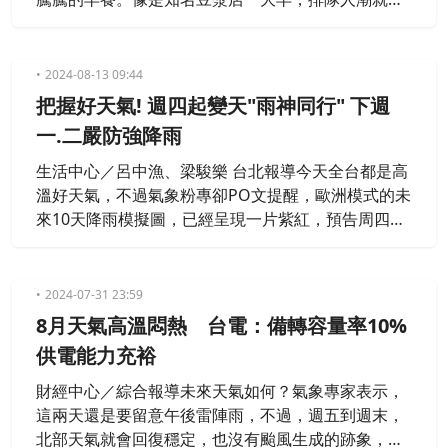
延超過100公尺，東南亞旅客說喝了熱豆漿超暖和，
另外一家米粉湯店，整間店滿滿都是人，老闆說今年
冬天比較冷，備料比夏天多了4成。
2024-08-13 09:44
把握好天氣! 週四起變天"雨神同行" 下週
一.二嚴防強降雨
生活中心／呂中漁、梁駿樂 台北報導今天全台都是高
溫好天氣，不過氣象粉專卻PO文提醒，歐洲模式的未
來10天降雨模擬圖，已經呈現一片紫紅，預告周四開
始將會開始下雨，尤其在下星期一二，民眾更要嚴防
強降雨。
2024-07-31 23:59
8月天氣高溫悶熱 台電：備轉容量率10%
供電能力充裕
財經中心／綜合報導未來天氣如何？氣象專家表示，
這兩天還是要留意午後雷陣雨，不過，週五到週末，
北部天氣就會回復穩定，也沒有颱風生成的跡象，屬