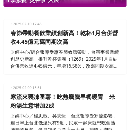
上班族挺''災害假''入法
2025-02-10 17:48
春節帶動餐飲業績創新高！乾杯1月合併營
收4.45億元寫同期次高
財經中心/綜合報導受惠春節效應帶動，台灣事業業績
創歷史新高，推升乾杯集團（1269）2025年1月自結
合併營收達4.45億元，年增16.58%，改寫同期次高紀
錄。2月迎情人節和228假期，節慶效應有望促進營收
貢獻。
2025-02-09 15:51
寒流來襲凍番薯！吃熱騰騰早餐暖胃 米
粉湯生意增加2成
財經中心／楊思敏、吳志恆 台北報導受寒流影響，
週日早上台北低溫只有9度，民眾一起床就想吃個熱
騰騰的早餐。像是知名豆漿店一大早，排隊人潮就綿