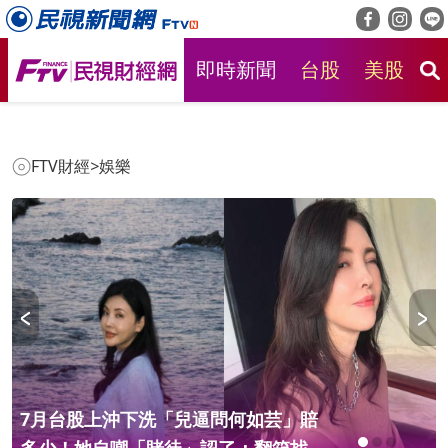
即時新聞
台股
美股
房
FTV財經
>
娛樂
7月台股上沖下洗「兒逼問何如芸」賠