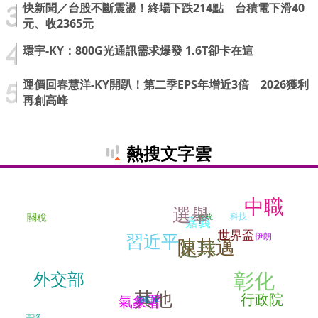
快新聞／台股不斷震盪！終場下跌214點 台積電下滑40
元、收2365元
環宇-KY：800G光通訊需求爆發 1.6T卻卡在這
運價回春慧洋-KY開趴！第二季EPS年增近3倍 2026獲利
再創高峰
熱搜文字雲
中職
選舉
科技
關稅
總統
嘉義
世界盃
習近平
伊朗
陳其邁
足球
彰化
外交部
其他
行政院
氣象署
啦啦隊
基隆