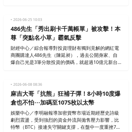
X平台密集發文，甚至狂砸銷毀代幣，一手推高同名
迷因幣「Machi」瘋狂暴漲158%！不料這場多頭煙火
秀不到24小時便驚現泡泡破裂、無情閃崩打回原形，
2026-06-25 10:03
引爆社群兩極化激烈交鋒。
486先生「秀出刷卡千萬帳單」被攻擊！本
尊「突點名小草」霸氣反擊
財經中心／綜合報導對投資理財有獨到見解的網紅電
商團購達人486先生（陳延昶），過去公開身家、自
爆自己光是3筆分散投資的價碼，就超過10億元新台
幣。他日前曬出一張刷卡帳單，金額破千萬震撼全
網。而該議題也引發正反兩極討論，面對外界酸言酸
語，486先生隨後也轉貼相關文章並霸氣回擊了。
2026-06-08 08:36
麻吉大哥「抗熊」狂補子彈！8小時10度爆
倉也不怕⋯加碼至1075枚以太幣
娛樂中心／李明融報導加密貨幣市場近期經歷史詩級
劇烈震盪，受到強烈的資金外流與拋售壓力影響，比
特幣（BTC）接連失守關鍵支撐，在盤中一度重挫7%