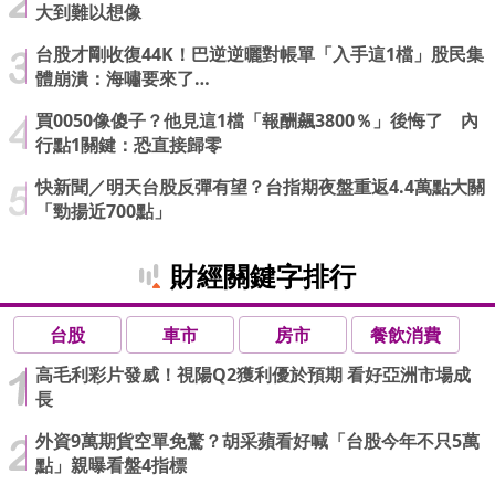
大到難以想像
台股才剛收復44K！巴逆逆曬對帳單「入手這1檔」股民集
體崩潰：海嘯要來了…
買0050像傻子？他見這1檔「報酬飆3800％」後悔了 內
行點1關鍵：恐直接歸零
快新聞／明天台股反彈有望？台指期夜盤重返4.4萬點大關
「勁揚近700點」
財經關鍵字排行
台股
車市
房市
餐飲消費
高毛利彩片發威！視陽Q2獲利優於預期 看好亞洲市場成
長
外資9萬期貨空單免驚？胡采蘋看好喊「台股今年不只5萬
點」親曝看盤4指標