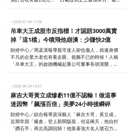
強6月與最強上半年3大紀錄，表現符合法人預期。
2026-07-08 17:58
吊車大王成股市反指標！才認賠3000萬賣
掉「這1檔」今噴飛他崩潰：少賺快2億
財經中心／周孟漢報導股市迷人卻也傷人，就連身價
不凡的企業大老也有看走眼、扼腕不已的時候！人稱
「吊車大王」的啟德機械起重公司董事長胡漢龑，近
期在台股投資市場上連連遭遇逆風，甚至再度與一檔
驚天飆股擦身而過。胡漢龑過去曾大舉買進「這1
檔」，隨後因情勢不如預期，忍痛砍倉認賠3000多萬
2026-06-29 14:27
元出場。豈料，這檔股票在他徹底脫手之後，彷彿解
麻吉大哥黃立成慘虧11億不認輸！做這事
開了封印一路瘋狂飆漲，今（8）日盤中最高甚至一
迷因幣「飆漲百倍」美夢24小時後瞬碎
度衝上674元天價，讓他痛心直
財經中心／綜合報導資深藝人「麻吉大哥」黃立成，
近期常因「爆倉」登上新聞版面，但這兩天，他自封
「鑽石手」再次高調回歸！他靠著強大名人號召力在