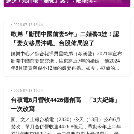
多少！她自嘲「賭徒」認了：翻箱找
錢
2026-07-16 16:44
歐弟「斷開中國前妻5年」二婚養3娃！認
「妻女移居沖繩」台股佈局說了
娛樂中心／綜合報導男星歐弟（歐漢聲）2021年宣布
斷開中國前妻鄭雲燦，結束將近7年的婚姻；他2024
年8月證實與跟小12歲的嫩妻再婚。如今，47歲的他
已是三寶爸，談及健康狀況，他透露自己曾有椎間盤
突出的舊疾，當時花了3年整復才痊癒。針對家庭財
務狀況，歐弟坦承自己有意在海外置產，並透露全家
2026-07-13 16:54
每月開銷破百萬，但具體並沒有細算原因是「家裡財
台積電6月營收4426億創高 「3大紀錄」
務都是我跟老婆一起管。」面對近年來全台掀起「全
一次改寫
民炒股熱」，歐弟也是
圖、文／上報台積電（2330）今天（13日）公布6月
營收，單月合併營收達4426.8億元，帶動今年上半年
累計營收突破2兆元，一口氣改寫史上最強單月、最