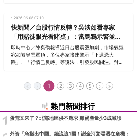
至59,101美元，創下2024年10月以來首次摜破6萬美
元大關的慘況；以太幣（ETH）同樣表現疲弱，雖然
一度自低點回升至1,600美元附近展開攻防，但目前價
2026-06-08 07:10
格仍低於5月最高點的34%，且在技術圖表上已形成
快新聞／台股行情反轉？吳淡如看專家
「倒杯柄形態」，預示著未來可能面臨進一步的下跌
「用賭徒眼光看賭桌」：當烏鴉示警並不
空間。
難
即時中心／陳奕劭報導近日台股震盪加劇，市場氣氛
宛如被烏雲罩頂，多位專家接連警示「下週恐大
跌」、「行情已反轉」等說法，引發股民關注。對
此，知名作家吳淡如昨（7）日認為，當烏鴉示警並
不困難，市場確實有過熱疑慮。她提到，許多專家判
斷仍是「用賭徒的眼光看賭桌」，至於自己看待股市
«
‹
1
2
3
4
5
›
»
則抱持長期主義，跟著經濟成長，反而擊敗自詡聰明
的投資專家。
熱門新聞排行
蛋荒又來了？北部地區供不應求 雞蛋產量少3成喊漲
外資「急撤出中國」錢流這1國！謝金河驚曝潛在危機：