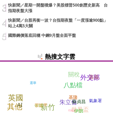
快新聞／星期一開盤噴爆？美股標普500創歷史新高 台
指期夜盤大漲
快新聞／台股再衝一波？台指期夜盤「一度漲逾900點」
站上4萬5大關
國際鋼價落底回穩 中鋼9月盤全面平盤
熱搜文字雲
關稅
外交部
嘉義
八點檔
選舉
英國
基隆
氣象署
朱立倫
蘇貞昌
AI
其他
新竹
習近平
中職
世界盃
伊朗
行政院