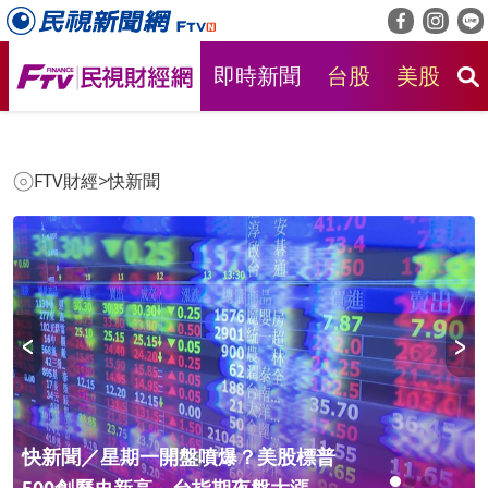
即時新聞
台股
美股
房
FTV財經
>
快新聞
快新聞／星期一開盤噴爆？美股標普