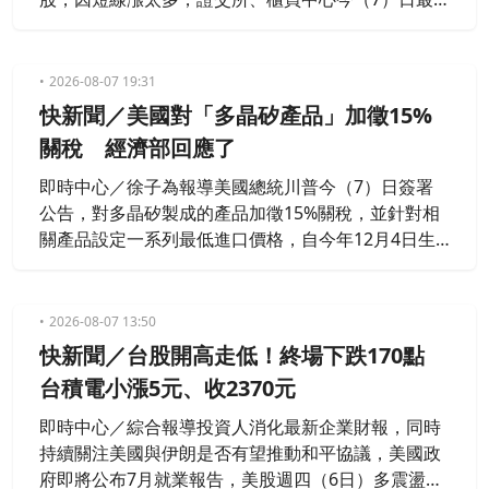
新公告指出，欣興、景碩、台燿從下週一（8月10
日）起，開始分盤處置，當天適逢實施處置股新制，
處置期間縮短為5日，分盤調整為每2分鐘一次，成為
2026-08-07 19:31
首波新制適用對象。
快新聞／美國對「多晶矽產品」加徵15%
關稅 經濟部回應了
即時中心／徐子為報導美國總統川普今（7）日簽署
公告，對多晶矽製成的產品加徵15%關稅，並針對相
關產品設定一系列最低進口價格，自今年12月4日生
效；其中，來自台、日、韓及歐盟的產品，適用稅率
合計總和為15%。對此，經濟部今說明了。
2026-08-07 13:50
快新聞／台股開高走低！終場下跌170點
台積電小漲5元、收2370元
即時中心／綜合報導投資人消化最新企業財報，同時
持續關注美國與伊朗是否有望推動和平協議，美國政
府即將公布7月就業報告，美股週四（6日）多震盪收