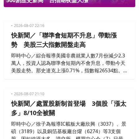
500創歷史新高 台指期夜盤大漲
2026-08-07 22:16
快新聞／「聯準會短期不升息」帶動漲
勢 美股三大指數開盤走高
即時中心／綜合報導美國非農就業人數7月份減少2.3
萬人，投資人認為聯準會短期內不會升息，帶動今天
美股走勢。那史達克上漲0.71%，指數報26534點。
標普五百上漲0.33%，指數來到7735點。道瓊工業指
數上漲0.23%，指數報54008點。輝達股價上漲1.3
9%，來到222美元。台積電ADR下跌2.82%，來到415
2026-08-07 21:10
美元。
快新聞／處置股新制首登場 3個股「漲太
多」8/10全被關
即時中心／徐子為報導IC載板大廠欣興（3037）、景
碩（3189）以及銅箔基板廠台燿（6274）等3支個
股，因短線漲太多，證交所、櫃買中心今（7）日最