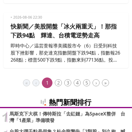
黑。終場道瓊工業指數下跌464.02點、0.85％，收在
53,885.10點；標普五百指數下滑0.18％；以科技股為
主的那斯達克指數微跌0.06％；費城半導體指數小漲
2026-08-06 22:30
0.33％。另台指期盤後終場上漲285點、0.64％，收
快新聞／美股開盤「冰火兩重天」！那指
在44,543點。
下跌94點 輝達、台積電逆勢走高
即時中心／温芸萱報導美國股市今（6）日受到科技
股下挫影響，那史達克指數開盤下跌94點，指數報26
268點；標普500下跌9點，指數來到77136點。投資
人同時也期待中東局勢緩和，道瓊工業指數開盤上漲
77點，指數來到54426點。輝達股價上漲1.23%，來
到221.91美元。台積電ADR漲1.1%，來到418.59美
«
‹
1
2
3
4
5
›
»
元。
熱門新聞排行
馬斯克下大棋！傳特斯拉「去紅鏈」為SpaceX整併 台
灣「1產業」準備噴發
台股大彈千點是假象？杜金龍警告「2類股」別久抱 喊