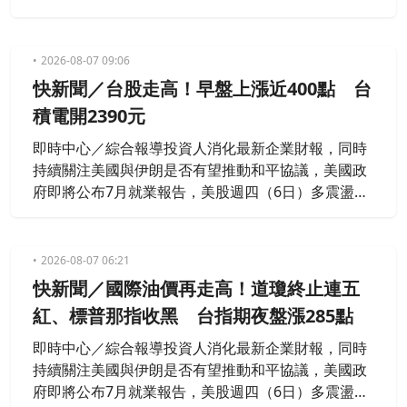
黑。台股今（7）日早盤一度來到44,827.13點、上漲
430.43點，然而盤中陷入震盪，午盤跌勢更加大；終
場指數就以44,225.91點作收、下滑170.79點，跌幅0.
2026-08-07 09:06
38％，成交量8,192.04億元。台積電（2330）終場小
快新聞／台股走高！早盤上漲近400點 台
漲5元、收在2,370元。
積電開2390元
即時中心／綜合報導投資人消化最新企業財報，同時
持續關注美國與伊朗是否有望推動和平協議，美國政
府即將公布7月就業報告，美股週四（6日）多震盪收
黑。台股今（7）日以44,450.19點開出、小漲53.49
點，指數持續上揚，目前來到44,780.34點、上漲383.
64點。台積電（2330）今以2,390元開出、漲25元。
2026-08-07 06:21
快新聞／國際油價再走高！道瓊終止連五
紅、標普那指收黑 台指期夜盤漲285點
即時中心／綜合報導投資人消化最新企業財報，同時
持續關注美國與伊朗是否有望推動和平協議，美國政
府即將公布7月就業報告，美股週四（6日）多震盪收