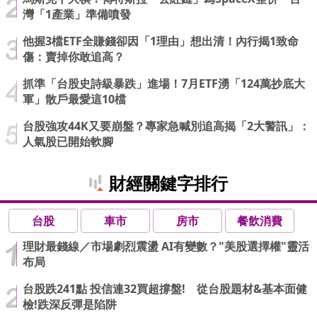
灣「1產業」準備噴發
他握3檔ETF全賺錢卻因「1理由」想出清！內行揭1致命
傷：賣掉你敢追高？
抓準「台股史詩級暴跌」進場！7月ETF湧「124萬抄底大
軍」散戶最愛這10檔
台股強攻44K又要崩盤？專家急喊別追高揭「2大警訊」：
人氣股已開始軟腳
財經關鍵字排行
台股
車市
房市
餐飲消費
理財最錢線／市場劇烈震盪 AI有變數？"美股選擇權"靈活
布局
台股跌241點 投信連32買超撐盤! 從台股題材&基本面健
檢!跌深反彈是陷阱