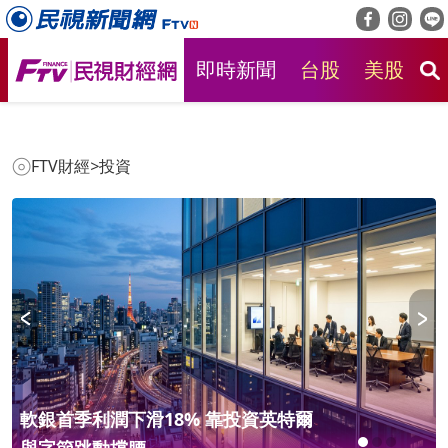
即時新聞
台股
美股
房
FTV財經
>
投資
軟銀首季利潤下滑18% 靠投資英特爾