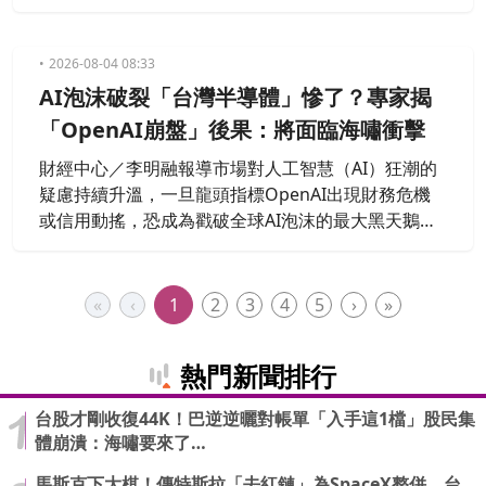
一直是市場熱議話題。近日一名網友發文，坦言過去
聽信專家建議定期定額投入 0050，如今比較兩者自成
立以來的績效後大感震撼，直喊「後悔買0050了，像
2026-08-04 08:33
個傻子一樣」，貼文曝光後迅速引發正反兩派熱烈討
AI泡沫破裂「台灣半導體」慘了？專家揭
論。
「OpenAI崩盤」後果：將面臨海嘯衝擊
財經中心／李明融報導市場對人工智慧（AI）狂潮的
疑慮持續升溫，一旦龍頭指標OpenAI出現財務危機
或信用動搖，恐成為戳破全球AI泡沫的最大黑天鵝！
日本財經專家示警，東亞集中了全球高達75%的半導
體產能，其中台灣更獨占92%的10奈米以下先進製
程。一旦美方下修AI成長預期，從晶片、記憶體、光
«
‹
1
2
3
4
5
›
»
通訊到設備訂單都將面臨劇烈震盪，這股海嘯不僅將
重創台日韓資本市場，更會深層衝擊實體區域經濟。
熱門新聞排行
台股才剛收復44K！巴逆逆曬對帳單「入手這1檔」股民集
體崩潰：海嘯要來了…
馬斯克下大棋！傳特斯拉「去紅鏈」為SpaceX整併 台