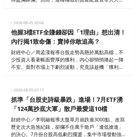
能承受。日前一名網友發問，直言只留下 6 個月至 2
年的緊急預備金，將剩餘資金全數投入股市或 ETF，
難道不會覺得「心理壓力超大嗎？」貼文一出，隨即
2026-08-05 20:04
引發鄉民熱烈討論。
他握3檔ETF全賺錢卻因「1理由」想出清！
內行揭1致命傷：賣掉你敢追高？
財經中心／周孟漢報導台股走勢高懸於萬點高檔，不
少投資人看著帳面豐厚的獲利，內心卻悄悄捲起一陣
不安。面對市場上下劇烈波動，究竟該趁機「獲利了
結」落袋為安，還是繼續堅守「長期持有」策略，成
了許多散戶心頭最難解的課題。日前一名網友吐露心
聲，表示自己手上的 ETF 雖然檔檔都在賺錢，但眼看
2026-08-05 07:17
大盤震盪加劇，深感陷入了「該先出清等拉回，還是
抓準「台股史詩級暴跌」進場！7月ETF湧
繼續死抱」的艱難抉擇，引發討論。
「124萬抄底大軍」散戶最愛這10檔
財經中心／李明融報導大盤單月崩跌逾3000點、改寫
歷史次大急煞紀錄，卻攔不住萬千散戶「逢低搶進」
的決心。7月份台股高低劇烈擺盪，集中市場發動強