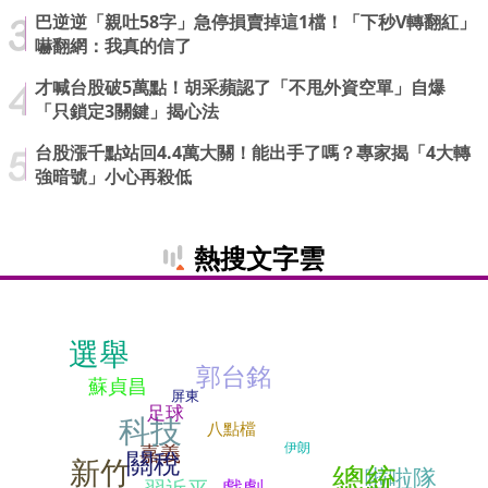
巴逆逆「親吐58字」急停損賣掉這1檔！「下秒V轉翻紅」
嚇翻網：我真的信了
才喊台股破5萬點！胡采蘋認了「不甩外資空單」自爆
「只鎖定3關鍵」揭心法
台股漲千點站回4.4萬大關！能出手了嗎？專家揭「4大轉
強暗號」小心再殺低
熱搜文字雲
選舉
郭台銘
蘇貞昌
屏東
足球
科技
八點檔
伊朗
嘉義
關稅
新竹
總統
啦啦隊