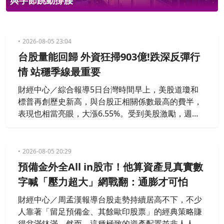
與字節跳動撐腰
2026-08-05 23:04
台股量能回歸 外資狂掃903億!跌深反彈行
情 站穩季線最重要
財經中心／綜合報導5日台灣時間早上，美股道瓊和
標普再創歷史新高，與台股正相關係數最高的費半，
表現也相當亮眼，大漲6.55%。受到美股激勵，週三
在台股方面，AI股全面上揚，大盤跳空開高，上漲12
50點，終場收在4萬4611點，收復4萬4千點關卡，成
交量也略為放大，來到1.18兆元。一起來觀看這集元
2026-08-05 20:29
大看盤室，了解專家們怎麼說！
預備金外全All in股市！他算資產見真實數
字喊「壓力超大」網戰翻：通膨才可怕
財經中心／周孟漢報導台股走勢持續居高不下，不少
人靠著「留足預備金、其餘歐印股票」的經典策略賺
得盆滿鉢滿。然而，這種極致的資產配置並非人人都