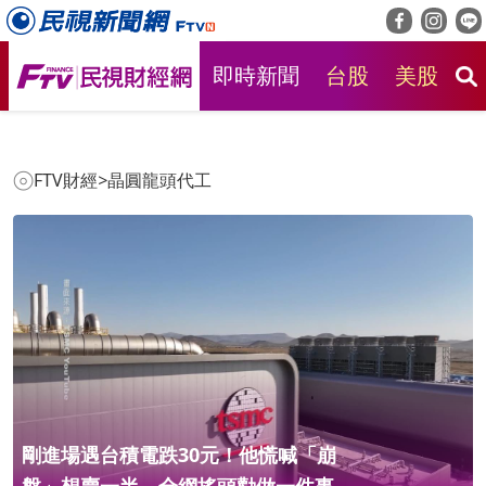
即時新聞
台股
美股
房
FTV財經
>
晶圓龍頭代工
剛進場遇台積電跌30元！他慌喊「崩