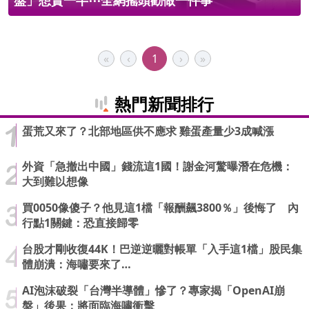
盤」想賣一半⋯全網搖頭勸做一件事
«
‹
1
›
»
熱門新聞排行
蛋荒又來了？北部地區供不應求 雞蛋產量少3成喊漲
外資「急撤出中國」錢流這1國！謝金河驚曝潛在危機：
大到難以想像
買0050像傻子？他見這1檔「報酬飆3800％」後悔了 內
行點1關鍵：恐直接歸零
台股才剛收復44K！巴逆逆曬對帳單「入手這1檔」股民集
體崩潰：海嘯要來了…
AI泡沫破裂「台灣半導體」慘了？專家揭「OpenAI崩
盤」後果：將面臨海嘯衝擊