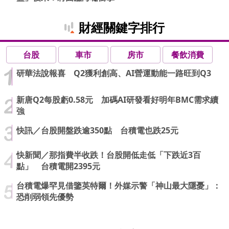
財經關鍵字排行
台股
車市
房市
餐飲消費
研華法說報喜 Q2獲利創高、AI營運動能一路旺到Q3
新唐Q2每股虧0.58元 加碼AI研發看好明年BMC需求續
強
快訊／台股開盤跌逾350點 台積電也跌25元
快新聞／那指費半收跌！台股開低走低「下跌近3百
點」 台積電開2395元
台積電爆罕見借鑒英特爾！外媒示警「神山最大隱憂」：
恐削弱領先優勢