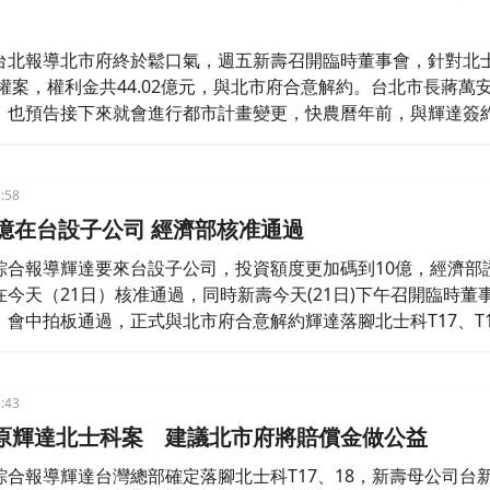
台北報導北市府終於鬆口氣，週五新壽召開臨時董事會，針對北士
上權案，權利金共44.02億元，與北市府合意解約。台北市長蔣萬
，也預告接下來就會進行都市計畫變更，快農曆年前，與輝達簽
動工，未來也會在週邊做AI相關產業規劃。
:58
0億在台設子公司 經濟部核准通過
綜合報導輝達要來台設子公司，投資額度更加碼到10億，經濟部
今天（21日）核准通過，同時新壽今天(21日)下午召開臨時董
，會中拍板通過，正式與北市府合意解約輝達落腳北士科T17、T1
已經大勢底定。
:43
原輝達北士科案 建議北市府將賠償金做公益
綜合報導輝達台灣總部確定落腳北士科T17、18，新壽母公司台