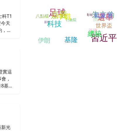
足球
嘉義
朱立倫
氣象署
選舉
中職
彰化
科T1
八點檔
關稅
行政院
科技
新竹
安今天
世界盃
約，目
英國
總統
習近平
基隆
伊朗
證實這
事會，
8基
新新光