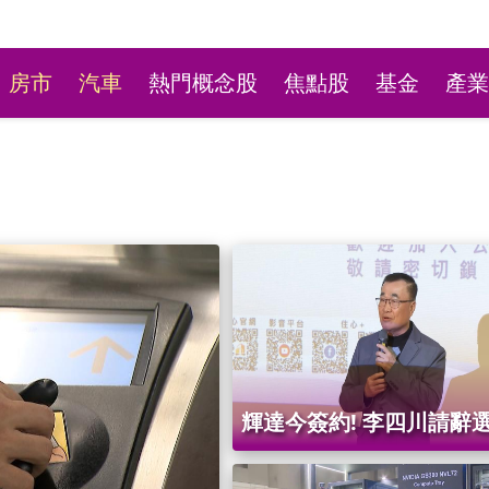
房市
汽車
熱門概念股
焦點股
基金
產業
新莊粉條冰店9月將歇業
輝達今簽約! 李四川請辭
不捨盼「新莊陳意涵」接
藍小雞透露已"認母雞"