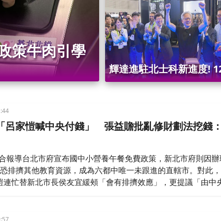
端政策牛肉引學
輝達進駐北士科新進度! 1
價完成 最快2/11簽約
:44
「呂家愷喊中央付錢」 張益贍批亂修財劃法挖錢
綜合報導台北市府宣布國中小營養午餐免費政策，新北市府則因辦
，恐排擠其他教育資源，成為六都中唯一未跟進的直轄市。對此
愷連忙替新北市長侯友宜緩頰「會有排擠效應」，更提議「由中
遭政治評論員張益贍反批，國民黨亂修財劃法挖錢，還卡住總預
委，這樣如何針對營養午餐這題追加預算？「總預算趕快先過！
:57