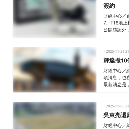
簽約
財經中心／
7、T18地
公開感謝外
標明年年中
2025-11-21 21
輝達撒1
財經中心／
項消息，也在
最新消息是
地，可以說
2025-11-06 21
吳東亮還
財經中心／