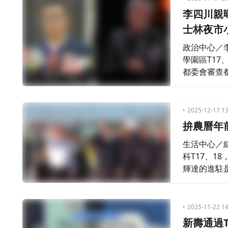
李四川親
士林夜市
政治中心／
學園區T17
都委會審查
市長蔣萬安
府更透露將
2025-12-17 13
拚農曆年
生活中心／
科T17、1
輝達的進駐
定地動心。
2025-11-22 14
新壽通過T