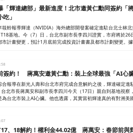
曝「輝達總部」最新進度！北市邀黃仁勳同簽約「
小吃」
李筱舲報導輝達（NVIDIA）海外總部開發案確定進駐台北士林北
、T18基地。今（7）日，台北市副市長李四川證實，市府將於26
都市計畫變更，預計1月底前完成投資計畫書及都市計劃變更。
今（7）日已致信給輝達執行長黃仁勳，邀請他共同出席簽約儀
會準備士林夜市小吃，用較科技感與創意的形式完成這次重要的
:58
前簽約！ 蔣萬安邀黃仁勳：裝上全球最強「AI心
綜合報導在新光人壽和台北市府完成合意解約之後，輝達確定進
8，台北市長蔣萬安和副市長李四川今天（17日）親自到基地視察
是為台北市裝上AI心臟。他也透露，其實當初輝達真的有對洲美
:07
17、18解約！權利金44.02億 蔣萬安：春節前與