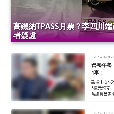
高鐵納TPASS月票？李四川
者疑慮
2026-01-09 21
營養午餐
1事！
論壇中心/
6億元預算
黨議員呂家
來出錢」。
付委都不付
2026-01-07 20