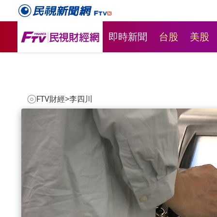
即時新聞
台股
美股
FTV財經
>
李四川