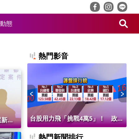
動態
熱門影音
！ 老饕
台股用力飛「挑戰4萬5」！ 政府
北
選新北?
班
基金226億進場 被動元件狂歡
氣
熱門新聞排行