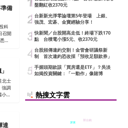
盤翻紅收2370元
將準備
台新新光淨零論壇第5年登場 上銀、
強茂、宏碁、金寶經驗分享！
投科
快新聞／台股開高走低！終場下跌170
日召開
點 台積電小漲5元、收2370元
據悉，
式，市
台股頻傳違約交割！金管會研議祭新
簽約。
制 首次違約恐改採「預收足額款券」
手握頭期款該「買房還是ETF」？吳淡
臟」
如揭投資關鍵：「一動作」像賭博
駐北士
，強調
熱搜文字雲
國小預
郭台銘
屏東
輝達