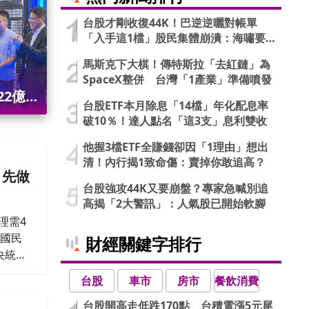
台股才剛收復44K！巴逆逆曬對帳單
「入手這1檔」股民集體崩潰：海嘯要
來了…
馬斯克下大棋！傳特斯拉「去紅鏈」為
SpaceX整併 台灣「1產業」準備噴發
22億議
台股ETF本月除息「14檔」年化配息率
破10％！達人點名「這3支」息利雙收
他握3檔ETF全賺錢卻因「1理由」想出
清！內行揭1致命傷：賣掉你敢追高？
：先做
台股強攻44K又要崩盤？專家急喊別追
高揭「2大警訊」：人氣股已開始軟腳
理需4
，國民
財經關鍵字排行
央統一
算，連
台股
車市
房市
餐飲消費
」
台股開高走低跌170點 台積電漲5元尾