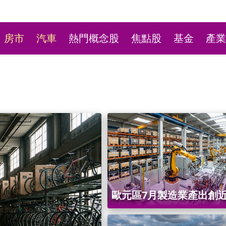
房市
汽車
熱門概念股
焦點股
基金
產業
台彩新刮刮樂祭高額頭獎
歐元區7月製造業產出創近
萬本吸經銷商搶購
新高 但新訂單仍疲軟