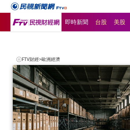
即時新聞
台股
美股
FTV財經
>
歐洲經濟