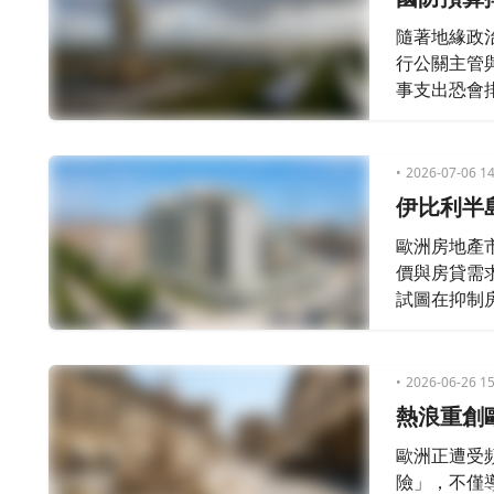
隨著地緣政
行公關主管與路
事支出恐會
2026-07-06 14
伊比利半
歐洲房地產
價與房貸需
試圖在抑制
2026-06-26 15
熱浪重創
歐洲正遭受
險」，不僅