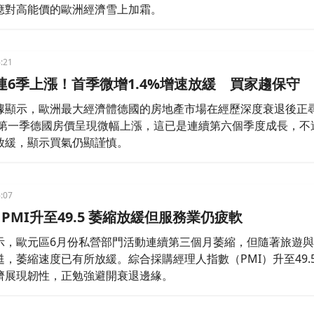
應對高能價的歐洲經濟雪上加霜。
:21
連6季上漲！首季微增1.4%增速放緩 買家趨保守
據顯示，歐洲最大經濟體德國的房地產市場在經歷深度衰退後正
6年第一季德國房價呈現微幅上漲，這已是連續第六個季度成長，不
放緩，顯示買氣仍顯謹慎。
:07
PMI升至49.5 萎縮放緩但服務業仍疲軟
示，歐元區6月份私營部門活動連續第三個月萎縮，但隨著旅遊
，萎縮速度已有所放緩。綜合採購經理人指數（PMI）升至49.
濟展現韌性，正勉強避開衰退邊緣。