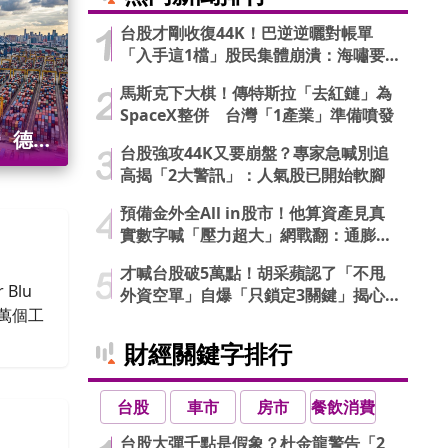
幅
台股才剛收復44K！巴逆逆曬對帳單
「入手這1檔」股民集體崩潰：海嘯要
來了…
馬斯克下大棋！傳特斯拉「去紅鏈」為
SpaceX整併 台灣「1產業」準備噴發
 德國
台股強攻44K又要崩盤？專家急喊別追
高揭「2大警訊」：人氣股已開始軟腳
預備金外全All in股市！他算資產見真
實數字喊「壓力超大」網戰翻：通膨才
可怕
才喊台股破5萬點！胡采蘋認了「不甩
Blu
外資空單」自爆「只鎖定3關鍵」揭心
萬個工
法
財經關鍵字排行
台股
車市
房市
餐飲消費
台股大彈千點是假象？杜金龍警告「2