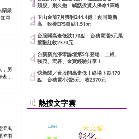
類股」別久抱 喊話投資人保命1策略
格蘭銀
玉山金前7月獲利244.4億！創同期新
增加軍
高 稅後EPS自結1.51元
台股開高走低跌170點 台積電漲5元尾
盤翻紅收2370元
台新新光淨零論壇第5年登場 上銀、
強茂、宏碁、金寶經驗分享！
入，房
快新聞／台股開高走低！終場下跌170
審查，
點 台積電小漲5元、收2370元
熱搜文字雲
朱立倫
以色列
經濟風
彰化
經濟損