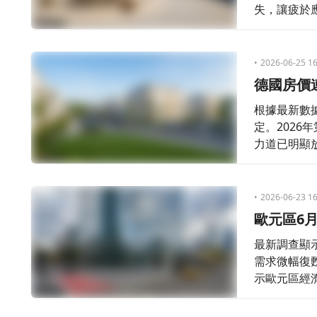
失，讓疲於
2026-06-25 16
德國房價
根據最新數
定。202
力道已明顯
2026-06-23 16
歐元區6月
最新調查顯
需求微幅復甦
示歐元區經