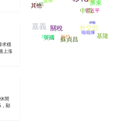
選舉
科技
屏東
台鐵
其他
中職
習近平
伊朗
嘉義
外交部
關稅
啦啦隊
基隆
新竹
陳其邁
英國
蘇貞昌
尋求穩
過上漲
與休閒
5，顯