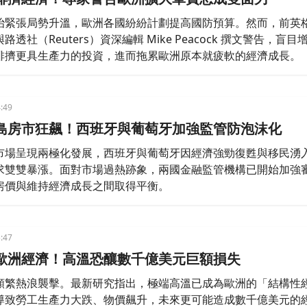
治緊張局勢升溫，歐洲各國紛紛計劃提高國防預算。然而，前英
透社（Reuters）資深編輯 Mike Peacock 撰文警告，盲目
排擠更具生產力的投資，進而拖累歐洲原本就疲軟的經濟成長。
:49
島房市狂飆！西班牙與葡萄牙加強監管防泡沫化
市場呈現兩極化發展，西班牙與葡萄牙因經濟強勁復甦與移民湧
求雙雙暴漲。面對市場過熱跡象，兩國金融監管機構已開始加強
房價與維持經濟成長之間取得平衡。
:47
歐洲經濟！高溫恐釀數千億美元巨額損失
頻繁熱浪襲擊。最新研究指出，極端高溫已成為歐洲的「結構性
導致勞工生產力大跌、物價飆升，未來更可能造成數千億美元的