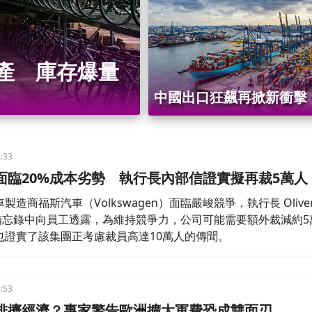
破產 庫存爆量
中國出口狂飆再掀新衝擊
車廠重傷、歐元匯率承壓
:33
面臨20%成本劣勢 執行長內部信證實擬再裁5萬人
造商福斯汽車（Volkswagen）面臨嚴峻競爭，執行長 Oliver 
部備忘錄中向員工透露，為維持競爭力，公司可能需要額外裁減約5
也證實了該集團正考慮裁員高達10萬人的傳聞。
:53
排擠經濟？專家警告歐洲擴大軍費恐成雙面刃