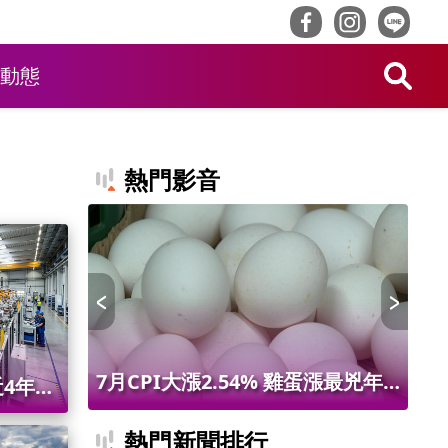
動態
熱門影音
 限量14
7月CPI大漲2.54% 雞蛋漲最兇年
台
4年半
增9.56% 進出口物價創50年最大漲
第9
熱門新聞排行