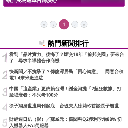
動」展現進軍台灣決心
«
‹
1
›
»
熱門新聞排行
看到「晶片實力」後悔了？斷交19年「前邦交國」要來台
了 尋求半導體合作商機
快新聞／不抗爭了？傳龍潭居民「回心轉意」 同意台積
電1.4奈米廠進駐
中國「這產業」更依賴台灣！謝金河拋「2超狂數據」打
臉唱衰者：不只考100分
徐子翔身世遭周刊起底 台玻夫人徐莉玲首談長子離世
財經週日趴（影）／蘇威元：廣閎科Q2獲利季增88% 切
入機器人+AI伺服器