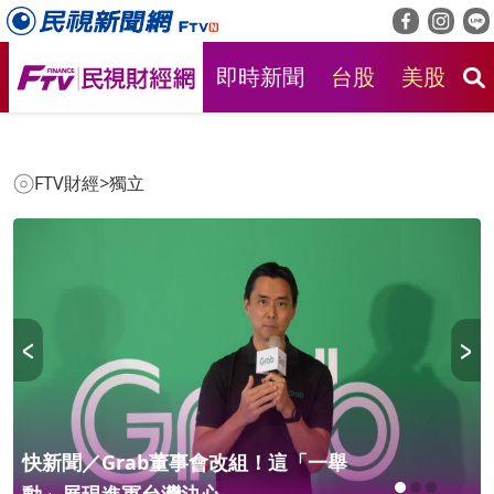
即時新聞
台股
美股
房
FTV財經
>
獨立
快新聞／Grab董事會改組！這「一舉