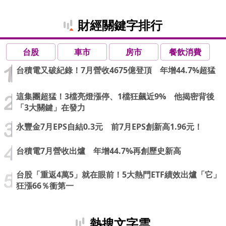
財經關鍵字排行
台股
車市
房市
餐飲消費
台積電又破紀錄！7月營收4675億登頂 年增44.7%超猛
這集團超猛！3檔亮燈漲停、1檔狂飆近9% 他揭密背後
「3大關鍵」在發力
永豐金7月EPS自結0.3元 前7月EPS創新高1.96元！
台積電7月營收出爐 年增44.7%再創歷史新高
台股「重返4萬5」就在眼前！5大熱門ETF績效出爐「它」
狂漲66％衝第一
熱搜文字雲