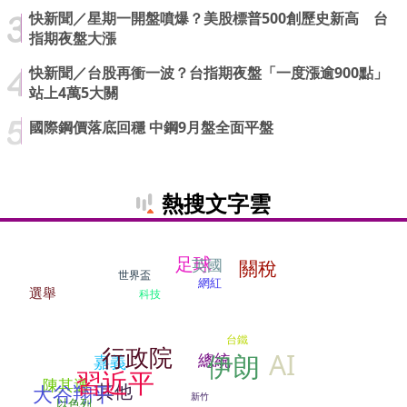
快新聞／星期一開盤噴爆？美股標普500創歷史新高 台
指期夜盤大漲
快新聞／台股再衝一波？台指期夜盤「一度漲逾900點」
站上4萬5大關
國際鋼價落底回穩 中鋼9月盤全面平盤
熱搜文字雲
足球
英國
關稅
世界盃
網紅
選舉
科技
台鐵
行政院
AI
伊朗
總統
嘉義
習近平
陳其邁
其他
大谷翔平
新竹
以色列