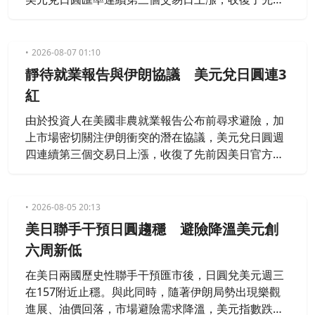
因美日聯合干預匯市所引發的部分跌幅。
2026-08-07 01:10
靜待就業報告與伊朗協議 美元兌日圓連3
紅
由於投資人在美國非農就業報告公布前尋求避險，加
上市場密切關注伊朗衝突的潛在協議，美元兌日圓週
四連續第三個交易日上漲，收復了先前因美日官方干
預所帶來的跌幅。
2026-08-05 20:13
美日聯手干預日圓趨穩 避險降溫美元創
六周新低
在美日兩國歷史性聯手干預匯市後，日圓兌美元週三
在157附近止穩。與此同時，隨著伊朗局勢出現樂觀
進展、油價回落，市場避險需求降溫，美元指數跌至