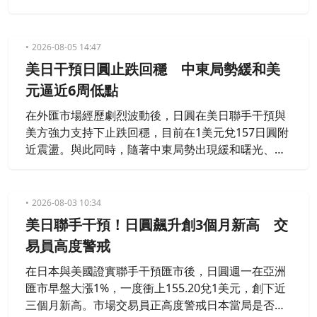
近六周低點，市場焦點轉向美國即將公布的就業數
據。
2026-08-05 14:47
美日干預日圓止跌回穩 中東局勢緩和美
元逼近6周低點
在外匯市場經歷劇烈波動後，日圓在美日聯手干預與
美方強力支持下止跌回穩，目前在1美元兌157日圓附
近震盪。與此同時，隨著中東局勢出現緩和曙光、油
價下跌，美元指數持續在六周低點附近徘徊。
2026-08-03 10:34
美日聯手干預！日圓飆升創3個月新高 交
易員高度警戒
在日本與美國證實聯手干預匯市後，日圓週一在亞洲
匯市早盤大漲1%，一度衝上155.20兌1美元，創下近
三個月新高。市場交易員正高度警戒日本當局是否會