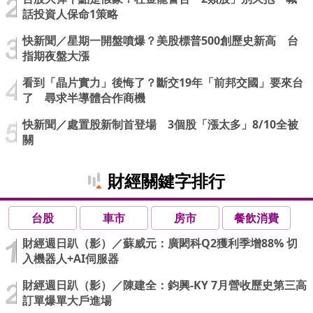
話投資人保命1策略
快新聞／星期一開盤噴爆？美股標普500創歷史新高 台
指期夜盤大漲
看到「晶片實力」後悔了？斷交19年「前邦交國」要來台
了 尋求半導體合作商機
快新聞／處置股新制首登場 3個股「漲太多」8/10全被
關
財經關鍵字排行
台股
車市
房市
餐飲消費
財經週日趴（影）／蘇威元：廣閎科Q2獲利季增88% 切
入機器人+AI伺服器
財經週日趴（影）／陳建全：鈞興-KY 7月營收歷史第三高
訂單爆單大戶進場