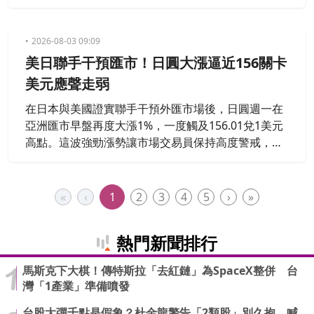
再度出手，以支撐歷史性疲軟的日圓。
2026-08-03 09:09
美日聯手干預匯市！日圓大漲逼近156關卡
美元應聲走弱
在日本與美國證實聯手干預外匯市場後，日圓週一在
亞洲匯市早盤再度大漲1%，一度觸及156.01兌1美元
高點。這波強勁漲勢讓市場交易員保持高度警戒，密
切關注當局是否會持續出手阻貶日圓。
«
‹
1
2
3
4
5
›
»
熱門新聞排行
馬斯克下大棋！傳特斯拉「去紅鏈」為SpaceX整併 台
灣「1產業」準備噴發
台股大彈千點是假象？杜金龍警告「2類股」別久抱 喊