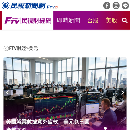
即時新聞
台股
美股
房
FTV財經
>
美元
美國就業數據意外疲軟 美元兌日圓