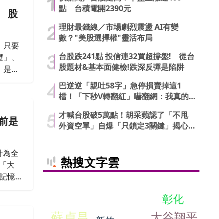
點 台積電開2390元
 股
理財最錢線／市場劇烈震盪 AI有變
數？"美股選擇權"靈活布局
，只要
台股跌241點 投信連32買超撐盤! 從台
麼」、
股題材&基本面健檢!跌深反彈是陷阱
，是她
網友一
巴逆逆「親吐58字」急停損賣掉這1
檔！「下秒V轉翻紅」嚇翻網：我真的
信了
才喊台股破5萬點！胡采蘋認了「不甩
前是
外資空單」自爆「只鎖定3關鍵」揭心
法
升為全
熱搜文字雲
「大
的記憶
需失衡
彰化
定記憶
蘇貞昌
大谷翔平