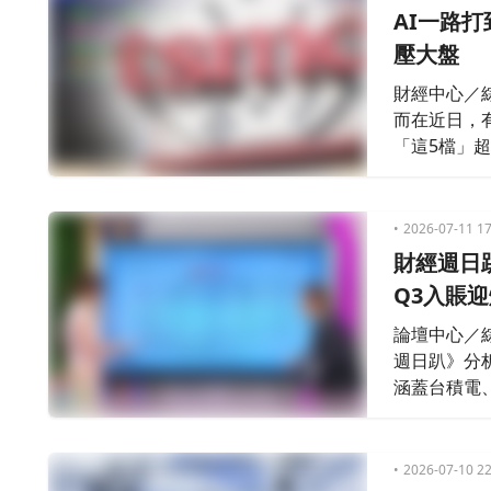
AI一路打
壓大盤
財經中心／
而在近日，
「這5檔」
微軟、Goo
性企業將成
2026-07-11 17
財經週日
Q3入賬
論壇中心／
週日趴》分
涵蓋台積電
統營收挹注
建廠、朋億
氣、氧氣等
2026-07-10 22