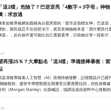
「這2檔」危險了？巴逆逆亮「4數字＋3字母」神物
潰：求放過
陳韋如報導被網友戲稱為台股冥燈的「股市反指標女神」巴逆逆
標的，股民就忍不住捏把冷汗，甚至笑稱她根本是「買什麼跌什
神器」，反向操作還可能比自己選股更準，日前她分享一段影片
票代號的鍵盤吊飾，笑喊：「這魔（這麼）棒的吊飾哪邊買？」
留言狂刷：「求放過。」
:27
有望再漲25％？大摩點名「這3檔」準備接棒暴衝：當
點
周孟漢報導隨著人工智慧（AI）浪潮持續發酵，記憶體晶片已躍
發展的關鍵瓶頸。儘管半導體類股近期遭受沉重賣壓拉回，但投資權威
利（Morgan Stanley）出面喊話，強調這波由資料中心推動
束，DRAM 價格在今年第 3 季預計將大幅跳升至少 25%，供
能一路惡化至 2028 年，建議投資人無視過往週期的雜音，鎖
:23