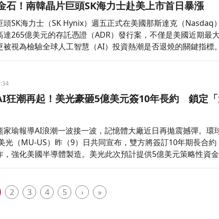
試金石！南韓晶片巨頭SK海力士赴美上市首日暴漲
頭SK海力士（SK Hynix）週五正式在美國那斯達克（Nasdaq
高達265億美元的存託憑證（ADR）發行案，不僅是美國近期最
更被視為檢驗全球人工智慧（AI）投資熱潮是否退燒的關鍵指標
:34
AI狂潮再起！美光豪砸5億美元簽10年長約 鎖定
熊家瑜報導AI浪潮一波接一波，記憶體大廠近日再拋震撼彈。環
與美光（MU-US）昨（9）日共同宣布，雙方將簽訂10年期長合
作，強化美國半導體製造。美光此次預計提供5億美元策略性資金
光取得重要的半導體矽晶圓產能，並進一步鞏固美國關鍵半導體
2
3
4
5
›
»