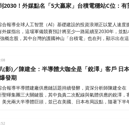
到2030！外媒點名「5大贏家」台積電穩站C位：有
綜合報導全球人工智慧（AI）基礎建設的投資浪潮正以驚人速度
有外媒指出，這場軍備競賽預計將至少一路延續至2030年，並點
超強概念股，其中台灣的護國神山「台積電」也在列，顯示出在
gle等科技巨頭大舉擴建資料中心所引爆的「AI淘金熱」中，這5
為長線最受惠的超級贏家。
:08
趴(影)／陳建全：半導體大咖全是「銳澤」客戶 日
迎爆發期
綜合報導半導體建廠供應鏈話題持續發酵，資深分析師陳建全在
析聖暉集團三大關鍵股，其中負責二次配線與氣體供應的銳澤，
、美光兩大半導體巨頭，並已在美國、日本布局設點，隨著下半
，股價可望挑戰歷史新高。陳建全以蓋房子比喻建廠三步驟：聖
負責設備、銳澤則負責二次配線與氣體供應，包含高純度二氧化
氣體。他指出，銳澤客戶群相當強
:52