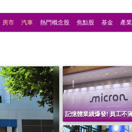
房市
汽車
熱門概念股
焦點股
基金
產業
新莊粉條冰店9月將歇業
記憶體業績爆發! 員工不
不捨盼「新莊陳意涵」接
制度 傳台灣美光工會醞