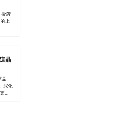
）掛牌
大的上
。
「這晶
球晶
約，深化
支
製造生