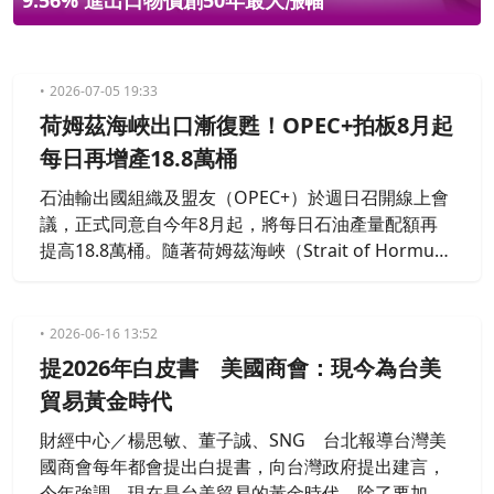
9.56% 進出口物價創50年最大漲幅
2026-07-05 19:33
荷姆茲海峽出口漸復甦！OPEC+拍板8月起
每日再增產18.8萬桶
石油輸出國組織及盟友（OPEC+）於週日召開線上會
議，正式同意自今年8月起，將每日石油產量配額再
提高18.8萬桶。隨著荷姆茲海峽（Strait of Hormu
z）原油出口逐步復甦，加上市場擔憂供應過剩，國際
油價已回落至戰前水準。
2026-06-16 13:52
提2026年白皮書 美國商會：現今為台美
貿易黃金時代
財經中心／楊思敏、董子誠、SNG 台北報導台灣美
國商會每年都會提出白提書，向台灣政府提出建言，
今年強調，現在是台美貿易的黃金時代，除了要加強