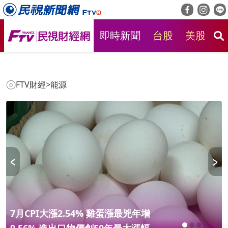
即時新聞
台股
美股
房
FTV財經
>
能源
7月CPI大漲2.54% 雞蛋漲最兇年增