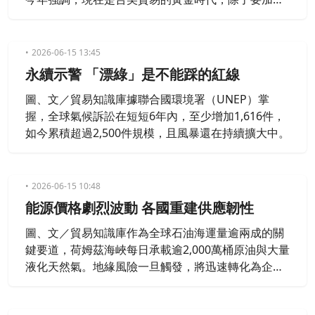
無人機合作，也關注台灣穩定供電議題。另外，美國
商會也向華府喊話，盡快通過避免雙重課稅協定，讓
台美企業都能加大投資。
2026-06-15 13:45
永續示警 「漂綠」是不能踩的紅線
圖、文／貿易知識庫據聯合國環境署（UNEP）掌
握，全球氣候訴訟在短短6年內，至少增加1,616件，
如今累積超過2,500件規模，且風暴還在持續擴大中。
2026-06-15 10:48
能源價格劇烈波動 各國重建供應韌性
圖、文／貿易知識庫作為全球石油海運量逾兩成的關
鍵要道，荷姆茲海峽每日承載逾2,000萬桶原油與大量
液化天然氣。地緣風險一旦觸發，將迅速轉化為企業
實質成本，並循3層路徑對全球經貿產生連鎖衝擊。