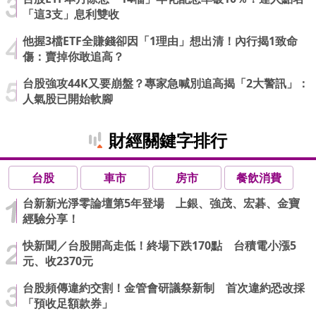
「這3支」息利雙收
他握3檔ETF全賺錢卻因「1理由」想出清！內行揭1致命
傷：賣掉你敢追高？
台股強攻44K又要崩盤？專家急喊別追高揭「2大警訊」：
人氣股已開始軟腳
財經關鍵字排行
台股
車市
房市
餐飲消費
台新新光淨零論壇第5年登場 上銀、強茂、宏碁、金寶
經驗分享！
快新聞／台股開高走低！終場下跌170點 台積電小漲5
元、收2370元
台股頻傳違約交割！金管會研議祭新制 首次違約恐改採
「預收足額款券」