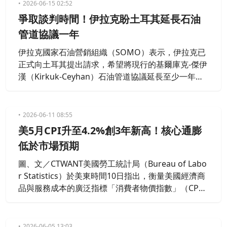
2026-06-15 02:52
爭取談判時間！伊拉克盼土耳其延長石油
管道協議一年
伊拉克國家石油營銷組織（SOMO）表示，伊拉克已
正式向土耳其提出請求，希望將現行的基爾庫克-傑伊
漢（Kirkuk-Ceyhan）石油管道協議延長至少一年，
以爭取更多時間談判新合約。
2026-06-11 08:55
美5月CPI升至4.2%創3年新高！核心通膨
低於市場預期
圖、文／CTWANT美國勞工統計局（Bureau of Labo
r Statistics）於美東時間10日指出，衡量美國經濟商
品與服務成本的廣泛指標「消費者物價指數」（CP
I）經季節調整後，5月月增0.5%，使年通膨率升至4.
2%，3年來首度突破4%。不過2項數據都符合《道
瓊》（Dow Jones）調查的市場共識，且4月的環比
2026-06-05 13:03