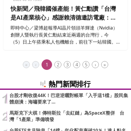
數據還低0.1個百分點。
快新聞／飛韓國催產能！黃仁勳讚「台灣
是AI產業核心」感謝賴清德邀訪電廠：極
大榮幸
即時中心／梁博超報導AI晶片領頭羊輝達（Nvidia）
創辦人暨執行長黃仁勳結束近兩週的台灣行，今
（5）日上午搭乘私人包機離台，前往下一站韓國。
先前黃仁勳曾提到「台灣需要更多電力」，總統賴清
德接受專訪時表示，希望能有機會邀請黃仁勳實地參
訪發電廠，親自了解台灣目前的供電狀況與未來布
«
‹
1
2
3
4
5
›
»
局；對此，黃仁勳在登機前受訪被問到相關問題，他
非常感謝這樣的邀請，「當然，這將是一項極大的榮
熱門新聞排行
幸」。
台股才剛收復44K！巴逆逆曬對帳單「入手這1檔」股民集
體崩潰：海嘯要來了…
馬斯克下大棋！傳特斯拉「去紅鏈」為SpaceX整併 台
灣「1產業」準備噴發
台股ETF本月除息「14檔」年化配息率破10％！達人點名