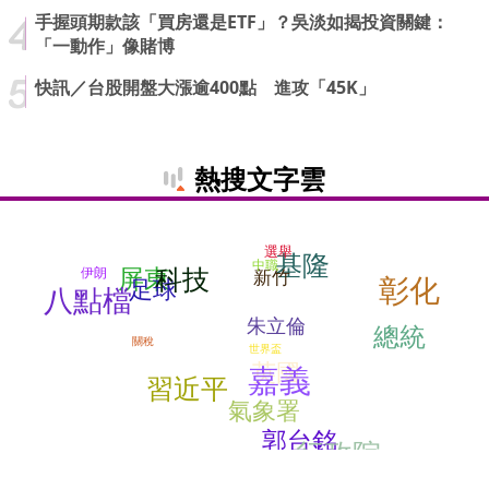
手握頭期款該「買房還是ETF」？吳淡如揭投資關鍵：
「一動作」像賭博
快訊／台股開盤大漲逾400點 進攻「45K」
熱搜文字雲
選舉
基隆
中職
科技
屏東
伊朗
新竹
彰化
足球
八點檔
朱立倫
總統
關稅
世界盃
英國
嘉義
習近平
氣象署
郭台銘
行政院