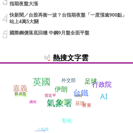
指期夜盤大漲
快新聞／台股再衝一波？台指期夜盤「一度漲逾900點」
站上4萬5大關
國際鋼價落底回穩 中鋼9月盤全面平盤
熱搜文字雲
英國
足球
外交部
行政院
嘉義
伊朗
台鐵
蘇貞昌
AI
世界盃
習近平
關稅
氣象署
其他
總統
基隆
屏東
彰化
八點檔
啦啦隊