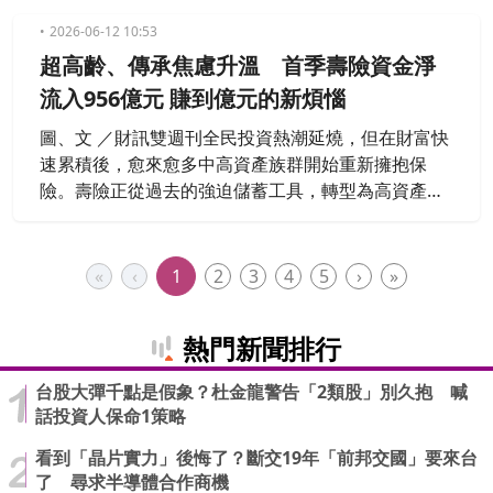
沒有工作的無業生活，全靠「3檔ETF」的配息在過
活。儘管女友目前每個月都能穩定領到3至5萬元的被
2026-06-12 10:53
動收入，但他上網研究後卻深感不安，質疑高股息神
超高齡、傳承焦慮升溫 首季壽險資金淨
話哪天可能泡沫化，擔心女友想靠股票利息過一輩子
流入956億元 賺到億元的新煩惱
的想法風險太高。不過貼文曝
圖、文 ／財訊雙週刊全民投資熱潮延燒，但在財富快
速累積後，愈來愈多中高資產族群開始重新擁抱保
險。壽險正從過去的強迫儲蓄工具，轉型為高資產配
置新選項。
«
‹
1
2
3
4
5
›
»
熱門新聞排行
台股大彈千點是假象？杜金龍警告「2類股」別久抱 喊
話投資人保命1策略
看到「晶片實力」後悔了？斷交19年「前邦交國」要來台
了 尋求半導體合作商機