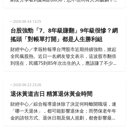
嗎？因為就他算下來，回老家生活，持有的0050可躺
平10年不是問題，我們實際找到一名操作台股，三週
報酬3倍的麻辣鍋業者，被問到會不會想退休，他說
2026-06-24 13:25
投資讓他多個選擇，但工作還是會持續。
台股強勁「7、8年級賺翻」9年級很慘？網
搖頭「對帳單打開」都是人生勝利組
財經中心／李筱舲報導台灣股市近期持續強勁，掀起
全民瘋股熱。近日一名網友發文表示，這波股市翻倍
到現在，民國75到85年次出生的人，應該賺了不少；
對比90年後出生的人，就沒辦法吃到這波紅利，真的
很慘。貼文曝光後，引發網友熱議，但有不少人認為
90年後出生的人並非是最慘的一代。
2026-06-23 23:26
退休黃道吉日 精算退休黃金時間
財經中心／綜合報導退休除了決定何時離開職場，連
「哪一天退休」，都可能影響退休金；而勞保老年年
金的請領方式、退休日期及個人規劃，都會影響最終
可領到的金額。目前勞保老年年金以65歲為法定請領