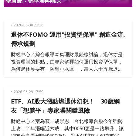
二人生規劃妙招：50歲前「必做3件
事」
2026-06-30 23:36
退休不FOMO 運用"投資型保單" 創造金流.
傳承規劃
財經中心／綜合報導本集理財最錢線討論，退休才是
投資理財的起點，由專家解釋如何運用投資型保單，
為何退休族要有「防禦小水庫」，當人六十五歲退休
之後，可能還會生活10年、20年、30年或許更久，因
此所以小水庫能發揮專款專用和預留費用的效果。當
市場風險震盪時，投資的錢可能低於保險公司給的
2026-06-29 17:59
錢，就會啟動壽險的機制，小水庫就能幫忙支應費
ETF、AI股大漲點燃退休幻想！ 30歲網
用。
友「想躺平」專家曝關鍵風險
財經中心／葉為襄、胡崇恩 台北報導台股今年強勢
上攻，半年漲幅近六成，其中0050更是一路攀升，讓
網友分享看到陡峭的0050，忍不住問有人30歲躺平的