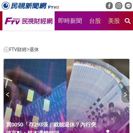
即時新聞
台股
美股
房
FTV財經
>
退休
憂退休淪為「下流老人」？專家曝第