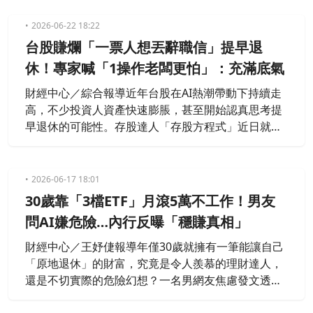
年齡，民眾可依需求選擇三種請領方式：65歲正常請
領，依標準金額按月領取；60歲提前請領，最多可提
2026-06-22 18:22
前5年，每提前1年、月領金額減少4%，最多減少2
台股賺爛「一票人想丟辭職信」提早退
0%；70歲延後請領，最多可延後5年，每延後1年、
休！專家喊「1操作老闆更怕」：充滿底氣
月領金額增加4%，最
財經中心／綜合報導近年台股在AI熱潮帶動下持續走
高，不少投資人資產快速膨脹，甚至開始認真思考提
早退休的可能性。存股達人「存股方程式」近日就在
臉書透露，身體狀況變化，加上股票資產市值大幅成
長，一度萌生立刻離開職場的衝動，不過冷靜思考
後，他認為真正該做的不是衝動遞出辭呈，而是把這
2026-06-17 18:01
波行情帶來的財富，轉化成面對人生的底氣。
30歲靠「3檔ETF」月滾5萬不工作！男友
問AI嫌危險…內行反曝「穩賺真相」
財經中心／王妤倢報導年僅30歲就擁有一筆能讓自己
「原地退休」的財富，究竟是令人羨慕的理財達人，
還是不切實際的危險幻想？一名男網友焦慮發文透
露，自己的女友目前年滿30歲，卻已經過著將近半年