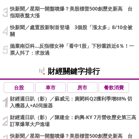
快新聞／星期一開盤噴爆？美股標普500創歷史新高 台
指期夜盤大漲
快新聞／處置股新制首登場 3個股「漲太多」8/10全被
關
拋棄南亞科…反指標女神「看中1股」下秒重跌近6％！一
票人抖了：求放過
財經關鍵字排行
台股
車市
房市
餐飲消費
財經週日趴（影）／蘇威元：廣閎科Q2獲利季增88% 切
入機器人+AI伺服器
財經週日趴（影）／陳建全：鈞興-KY 7月營收歷史第三高
訂單爆單大戶進場
快新聞／星期一開盤噴爆？美股標普500創歷史新高 台