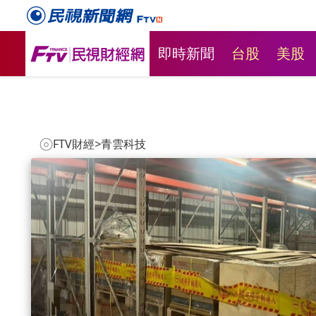
即時新聞
台股
美股
FTV財經
>
青雲科技