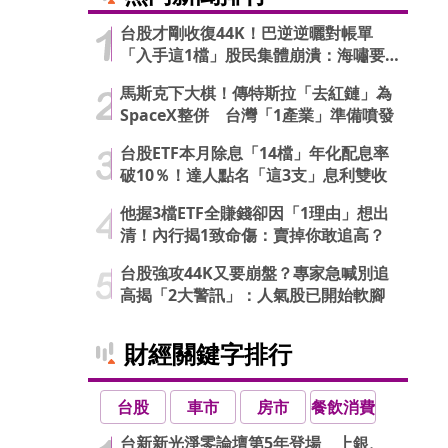
台股才剛收復44K！巴逆逆曬對帳單
「入手這1檔」股民集體崩潰：海嘯要
來了…
馬斯克下大棋！傳特斯拉「去紅鏈」為
SpaceX整併 台灣「1產業」準備噴發
台股ETF本月除息「14檔」年化配息率
破10％！達人點名「這3支」息利雙收
他握3檔ETF全賺錢卻因「1理由」想出
清！內行揭1致命傷：賣掉你敢追高？
台股強攻44K又要崩盤？專家急喊別追
高揭「2大警訊」：人氣股已開始軟腳
財經關鍵字排行
台股
車市
房市
餐飲消費
台新新光淨零論壇第5年登場 上銀、