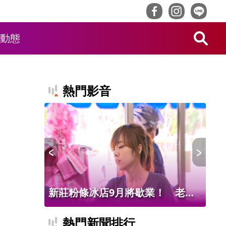
動態
熱門影音
新莊粉條冰店9月將歇業！ 老饕
台
不捨盼「新莊陳意涵」接班
基
熱門新聞排行