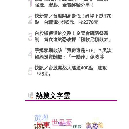
強茂、宏碁、金寶經驗分享！
快新聞／台股開高走低！終場下跌170
點 台積電小漲5元、收2370元
台股頻傳違約交割！金管會研議祭新
制 首次違約恐改採「預收足額款券」
手握頭期款該「買房還是ETF」？吳淡
如揭投資關鍵：「一動作」像賭博
快訊／台股開盤大漲逾400點 進攻
「45K」
熱搜文字雲
選舉
英國
世界盃
屏東
習近平
朱立倫
嘉義
關稅
行政院