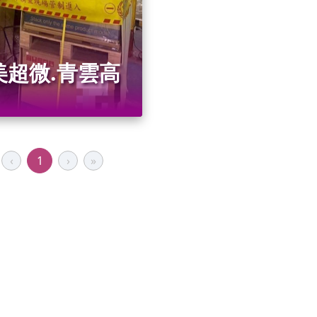
美超微.青雲高
‹
1
›
»