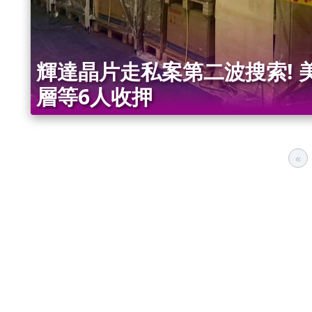
輝達晶片走私案第二波搜索! 
層等6人收押
«