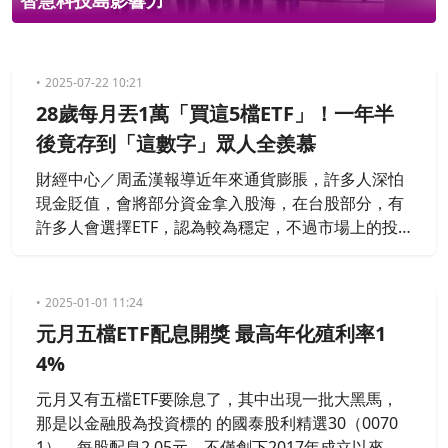
智慧科技島影響力
2025-07-22 10:21
28歲每月丟1萬「買這5檔ETF」！一年半
後竟存到「這數字」眾人全羨慕
財經中心／周孟漢報導近年來通貨膨脹，許多人深怕
現金貶值，會將部分資金拿入股海，在台股部分，有
許多人會選擇ETF，認為較為穩定，不過市場上的投
資標的實在太多，讓許多新手們看得頭昏眼花。而在
近日，就有位網友，靠著每月投入1萬元「投資這5檔
ETF」，在短短不到一年半的時間就存到「這數
2025-01-01 11:24
字」，文章曝光後，引發網友熱烈討論。
元月五檔ETF配息開獎 最高年化殖利率1
4%
元月又有五檔ETF要除息了，其中出現一批大黑馬，
那是以金融股為投資標的 的國泰股利精選30（0070
1），每股配息2.05元，不僅創下2017年成立以來新