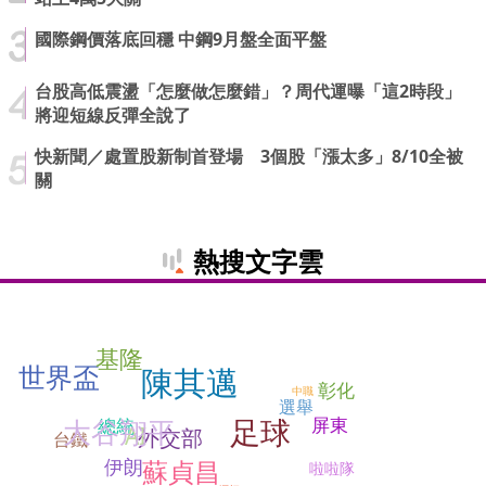
國際鋼價落底回穩 中鋼9月盤全面平盤
台股高低震盪「怎麼做怎麼錯」？周代運曝「這2時段」
將迎短線反彈全說了
快新聞／處置股新制首登場 3個股「漲太多」8/10全被
關
熱搜文字雲
基隆
世界盃
陳其邁
彰化
中職
選舉
屏東
足球
大谷翔平
總統
AI
外交部
台鐵
伊朗
蘇貞昌
啦啦隊