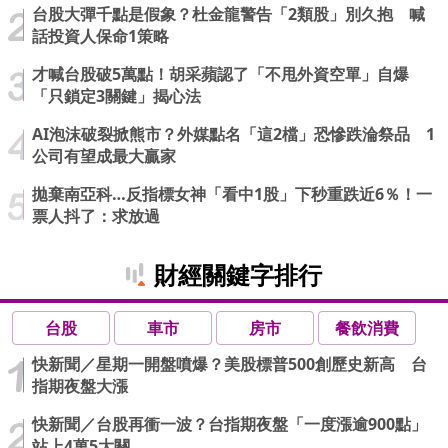
台股大彈千點是假象？杜金龍警告「2類股」別久抱 喊
話投資人保命1策略
才喊台股破5萬點！胡采蘋認了「不甩外資空單」自爆
「只鎖定3關鍵」揭心法
AI泡沫破裂掀熊市？外媒點名「這2檔」恐慘跌淪祭品 1
公司有望成最大贏家
拋棄南亞科…反指標女神「看中1股」下秒重跌近6％！一
票人抖了：求放過
財經關鍵字排行
台股
車市
房市
餐飲消費
快新聞／星期一開盤噴爆？美股標普500創歷史新高 台
指期夜盤大漲
快新聞／台股再衝一波？台指期夜盤「一度漲逾900點」
站上4萬5大關