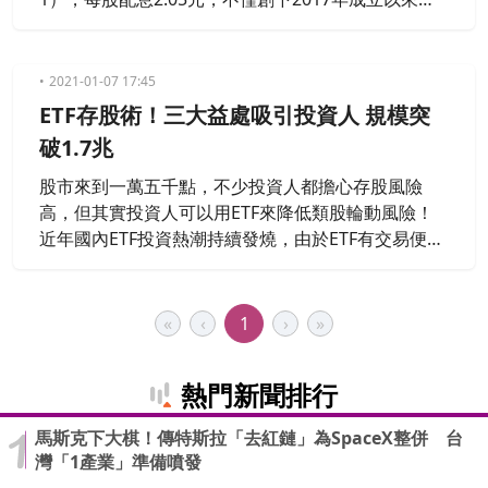
高，而且一年兩次配息，換算下來年化殖利率高達14.
18%，有約3.5萬人一張可領到2050元股息。
2021-01-07 17:45
ETF存股術！三大益處吸引投資人 規模突
破1.7兆
股市來到一萬五千點，不少投資人都擔心存股風險
高，但其實投資人可以用ETF來降低類股輪動風險！
近年國內ETF投資熱潮持續發燒，由於ETF有交易便
利、投資組合透明等好處，加上有國人偏好的配息機
制，越來越多民眾藉此打造退休後的現金流。另外，
主題式ETF紛紛接棒推出，持續為國內ETF市場注入活
«
‹
1
›
»
水，讓投資人資產配置上更多選擇，這也讓ETF規模
突破1.7兆。
熱門新聞排行
馬斯克下大棋！傳特斯拉「去紅鏈」為SpaceX整併 台
灣「1產業」準備噴發