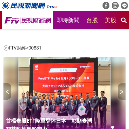
即時新聞
台股
美股
房
FTV財經
>
00881
首檔臺股ETF隆重登陸日本 彰顯臺灣