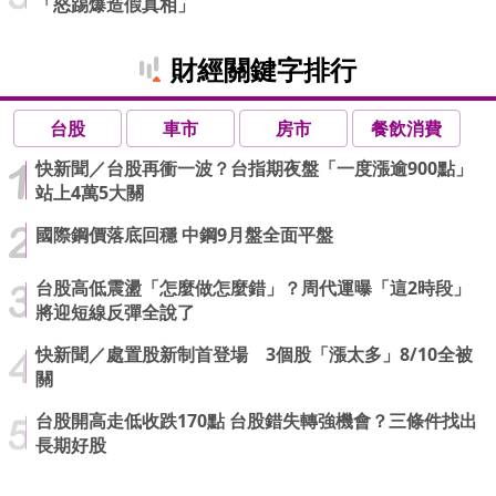
「怒踢爆造假真相」
財經關鍵字排行
台股
車市
房市
餐飲消費
快新聞／台股再衝一波？台指期夜盤「一度漲逾900點」
站上4萬5大關
國際鋼價落底回穩 中鋼9月盤全面平盤
台股高低震盪「怎麼做怎麼錯」？周代運曝「這2時段」
將迎短線反彈全說了
快新聞／處置股新制首登場 3個股「漲太多」8/10全被
關
台股開高走低收跌170點 台股錯失轉強機會？三條件找出
長期好股