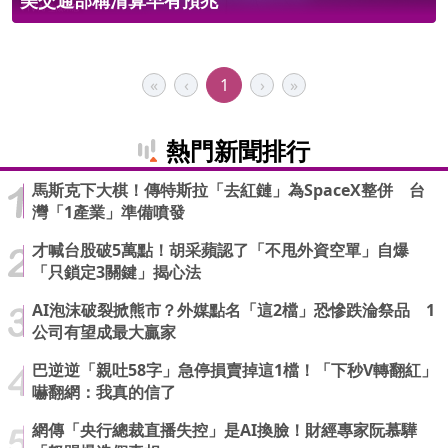
美交通部稱清算早有預兆
«
‹
1
›
»
熱門新聞排行
馬斯克下大棋！傳特斯拉「去紅鏈」為SpaceX整併 台
灣「1產業」準備噴發
才喊台股破5萬點！胡采蘋認了「不甩外資空單」自爆
「只鎖定3關鍵」揭心法
AI泡沫破裂掀熊市？外媒點名「這2檔」恐慘跌淪祭品 1
公司有望成最大贏家
巴逆逆「親吐58字」急停損賣掉這1檔！「下秒V轉翻紅」
嚇翻網：我真的信了
網傳「央行總裁直播失控」是AI換臉！財經專家阮慕驊