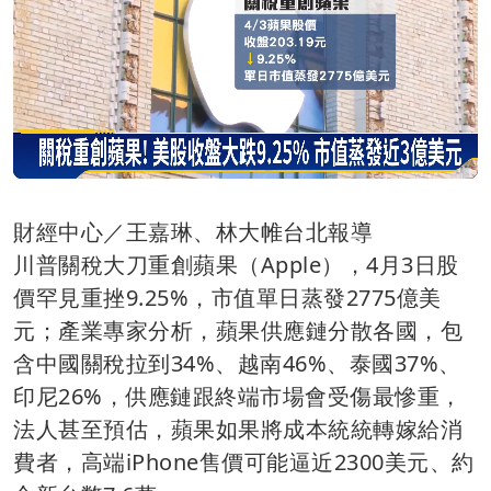
財經中心／王嘉琳、林大帷台北報導
川普關稅大刀重創蘋果（Apple），4月3日股
價罕見重挫9.25%，市值單日蒸發2775億美
元；產業專家分析，蘋果供應鏈分散各國，包
含中國關稅拉到34%、越南46%、泰國37%、
印尼26%，供應鏈跟終端市場會受傷最慘重，
法人甚至預估，蘋果如果將成本統統轉嫁給消
費者，高端iPhone售價可能逼近2300美元、約