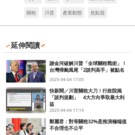
關稅
川普
產業動態
焦點股
延伸閱讀
謝金河破解川普「全球關稅戰術」！
台灣掃颱風尾「2談判高手」被點名
2025-04-04 17:05
快新聞／川普關稅大刀！行政院揭
「談判規劃」 4大方向爭取最大利
益
2025-04-04 17:14
鄭麗君：對等關稅32%是推演極端值
不合理也不公平