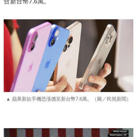
合新台幣7.6萬。
蘋果新款手機恐漲價至新台幣7.6萬。（圖／民視新聞）