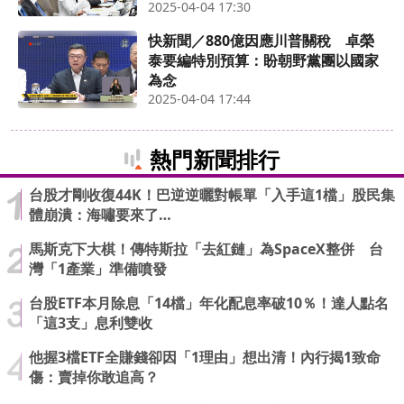
2025-04-04 17:30
快新聞／880億因應川普關稅 卓榮
泰要編特別預算：盼朝野黨團以國家
為念
2025-04-04 17:44
熱門新聞排行
台股才剛收復44K！巴逆逆曬對帳單「入手這1檔」股民集
體崩潰：海嘯要來了…
馬斯克下大棋！傳特斯拉「去紅鏈」為SpaceX整併 台
灣「1產業」準備噴發
台股ETF本月除息「14檔」年化配息率破10％！達人點名
「這3支」息利雙收
他握3檔ETF全賺錢卻因「1理由」想出清！內行揭1致命
傷：賣掉你敢追高？