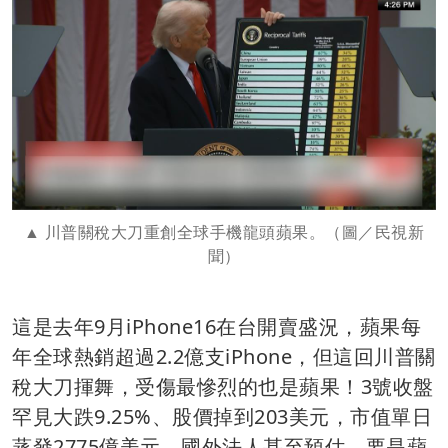
川普關稅大刀重創全球手機龍頭蘋果。（圖／民視新
聞）
這是去年9月iPhone16在台開賣盛況，蘋果每
年全球熱銷超過2.2億支iPhone，但這回川普關
稅大刀揮舞，受傷最慘烈的也是蘋果！3號收盤
罕見大跌9.25%、股價掉到203美元，市值單日
蒸發2775億美元。國外法人甚至預估，要是蘋