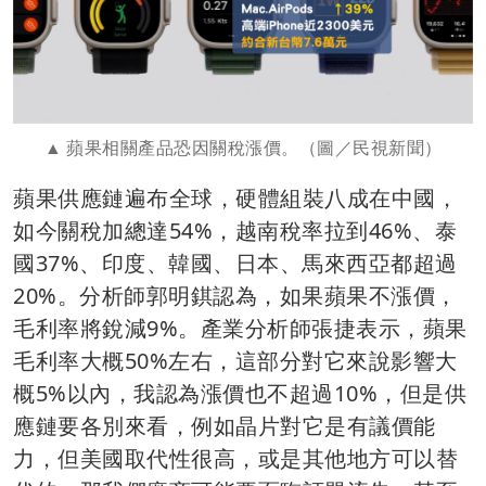
蘋果相關產品恐因關稅漲價。（圖／民視新聞）
蘋果供應鏈遍布全球，硬體組裝八成在中國，
如今關稅加總達54%，越南稅率拉到46%、泰
國37%、印度、韓國、日本、馬來西亞都超過
20%。分析師郭明錤認為，如果蘋果不漲價，
毛利率將銳減9%。產業分析師張捷表示，蘋果
毛利率大概50%左右，這部分對它來說影響大
概5%以內，我認為漲價也不超過10%，但是供
應鏈要各別來看，例如晶片對它是有議價能
力，但美國取代性很高，或是其他地方可以替