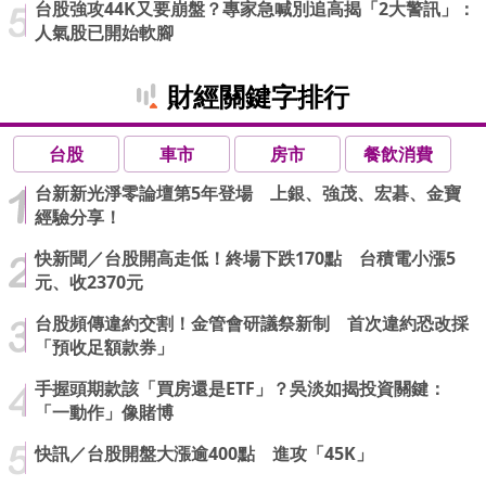
台股強攻44K又要崩盤？專家急喊別追高揭「2大警訊」：
人氣股已開始軟腳
財經關鍵字排行
台股
車市
房市
餐飲消費
台新新光淨零論壇第5年登場 上銀、強茂、宏碁、金寶
經驗分享！
快新聞／台股開高走低！終場下跌170點 台積電小漲5
元、收2370元
台股頻傳違約交割！金管會研議祭新制 首次違約恐改採
「預收足額款券」
手握頭期款該「買房還是ETF」？吳淡如揭投資關鍵：
「一動作」像賭博
快訊／台股開盤大漲逾400點 進攻「45K」